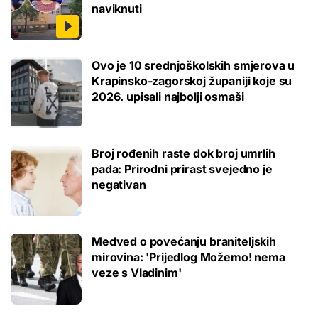
naviknuti
Ovo je 10 srednjoškolskih smjerova u
Krapinsko-zagorskoj županiji koje su
2026. upisali najbolji osmaši
Broj rođenih raste dok broj umrlih
pada: Prirodni prirast svejedno je
negativan
Medved o povećanju braniteljskih
mirovina: 'Prijedlog Možemo! nema
veze s Vladinim'