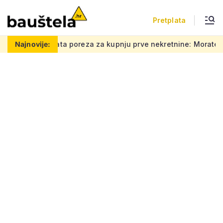
Pretplata
eza za kupnju prve nekretnine: Morate znati ovih 5 stvari, bez 
Najnovije: