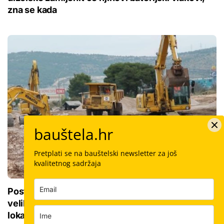
zna se kada
bauštela.hr
Pretplati se na bauštelski newsletter za još
kvalitetnog sadržaja
Postavljanje vodovodnih cijevi u okviru sedam
velikih projekata: Iznos 50 milijuna eura, ovo su
lokacije