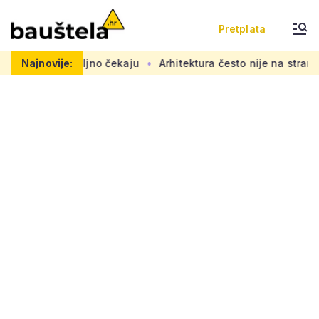
Pretplata
radovi se željno čekaju
Najnovije:
Arhitektura često nije na strani 'ob