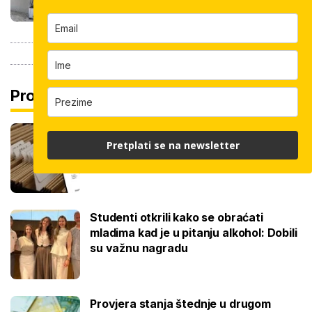
Pročitaj još
Promjena prakse za sve SC-ove, kršili
Pretplati se na newsletter
su zakon? Za jedan nam je potvrđeno
Studenti otkrili kako se obraćati
mladima kad je u pitanju alkohol: Dobili
su važnu nagradu
Provjera stanja štednje u drugom