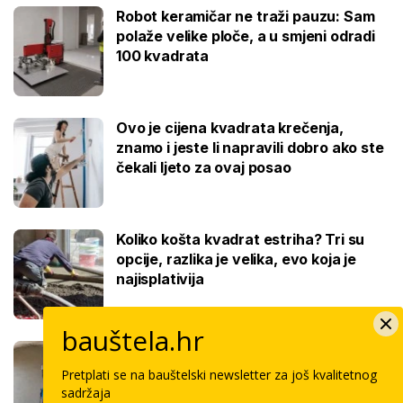
Robot keramičar ne traži pauzu: Sam
polaže velike ploče, a u smjeni odradi
100 kvadrata
Ovo je cijena kvadrata krečenja,
znamo i jeste li napravili dobro ako ste
čekali ljeto za ovaj posao
Koliko košta kvadrat estriha? Tri su
opcije, razlika je velika, evo koja je
najisplativija
bauštela.hr
Robotski stroj za žbukanje: Za 8 sati
odradi i do 400 kvadrata, a prate ga
Pretplati se na bauštelski newsletter za još kvalitetnog
samo dva bauštelca
sadržaja