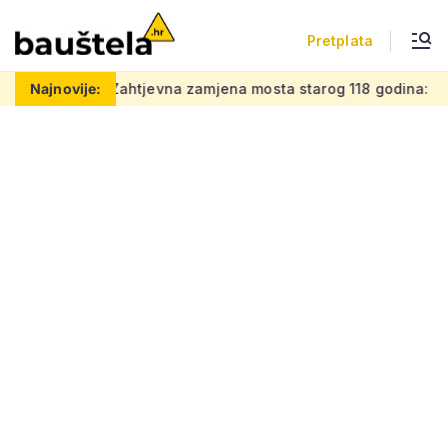
Pretplata
 posao
Najnovije:
Zahtjevna zamjena mosta starog 118 godina: Novi če