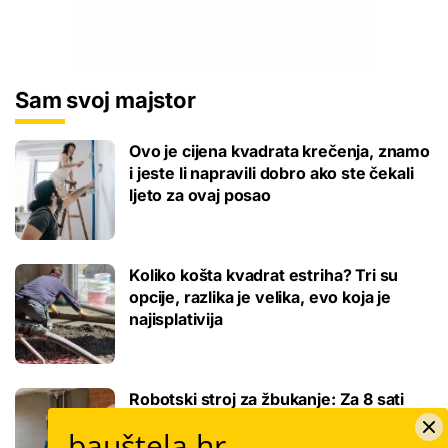
Sam svoj majstor
Ovo je cijena kvadrata krečenja, znamo
i jeste li napravili dobro ako ste čekali
ljeto za ovaj posao
Koliko košta kvadrat estriha? Tri su
opcije, razlika je velika, evo koja je
najisplativija
Robotski stroj za žbukanje: Za 8 sati
odradi i do 400 kvadrata, a prate ga
bauštela.hr
samo dva bauštelca