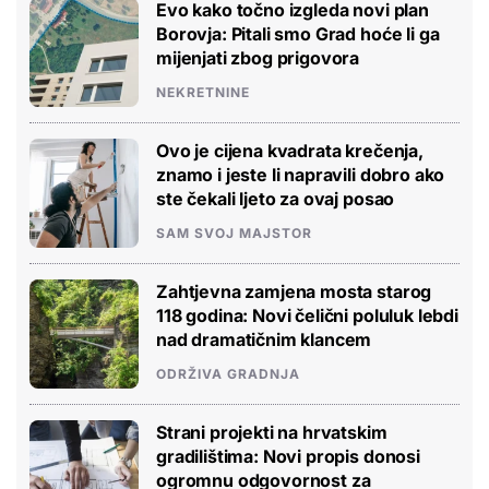
Evo kako točno izgleda novi plan
Borovja: Pitali smo Grad hoće li ga
mijenjati zbog prigovora
NEKRETNINE
Ovo je cijena kvadrata krečenja,
znamo i jeste li napravili dobro ako
ste čekali ljeto za ovaj posao
SAM SVOJ MAJSTOR
Zahtjevna zamjena mosta starog
118 godina: Novi čelični poluluk lebdi
nad dramatičnim klancem
ODRŽIVA GRADNJA
Strani projekti na hrvatskim
gradilištima: Novi propis donosi
ogromnu odgovornost za