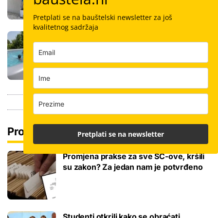
Pretplati se na bauštelski newsletter za još
kvalitetnog sadržaja
Stigla nova generacija kućnih bazena!
Po rubu možete hodati, a od kutije do
kupanca samo jedan sat
Pročitaj još
Pretplati se na newsletter
Promjena prakse za sve SC-ove, kršili
su zakon? Za jedan nam je potvrđeno
Studenti otkrili kako se obraćati