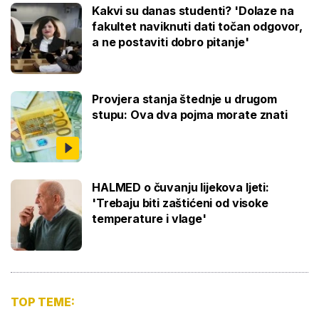
Kakvi su danas studenti? 'Dolaze na
fakultet naviknuti dati točan odgovor,
a ne postaviti dobro pitanje'
Provjera stanja štednje u drugom
stupu: Ova dva pojma morate znati
HALMED o čuvanju lijekova ljeti:
'Trebaju biti zaštićeni od visoke
temperature i vlage'
TOP TEME: