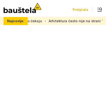
Pretplata
i se željno čekaju
Najnovije:
Arhitektura često nije na strani 'običnog