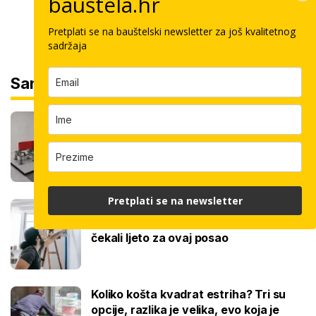
bauštela.hr
Pretplati se na bauštelski newsletter za još kvalitetnog
sadržaja
Sam svoj majstor
Robot keramičar ne traži pauzu: Sam
polaže velike ploče, a u smjeni odradi
100 kvadrata
Pretplati se na newsletter
Ovo je cijena kvadrata krečenja,
znamo i jeste li napravili dobro ako ste
čekali ljeto za ovaj posao
Koliko košta kvadrat estriha? Tri su
opcije, razlika je velika, evo koja je