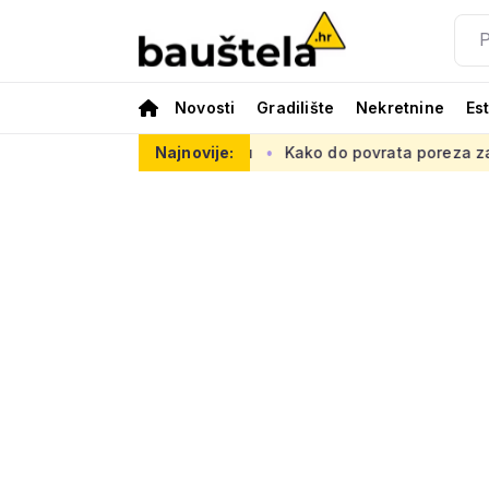
Novosti
Gradilište
Nekretnine
Es
psku prometnu mrežu
Najnovije:
Kako do povrata poreza za kupnju prve 