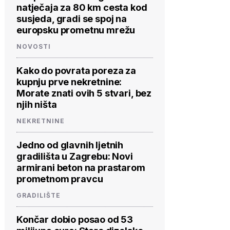
natječaja za 80 km cesta kod
susjeda, gradi se spoj na
europsku prometnu mrežu
NOVOSTI
Kako do povrata poreza za
kupnju prve nekretnine:
Morate znati ovih 5 stvari, bez
njih ništa
NEKRETNINE
Jedno od glavnih ljetnih
gradilišta u Zagrebu: Novi
armirani beton na prastarom
prometnom pravcu
GRADILIŠTE
Končar dobio posao od 53