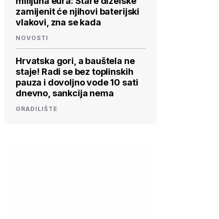
milijuna eura: Stare dizelske
zamijenit će njihovi baterijski
vlakovi, zna se kada
NOVOSTI
Hrvatska gori, a bauštela ne
staje! Radi se bez toplinskih
pauza i dovoljno vode 10 sati
dnevno, sankcija nema
GRADILIŠTE