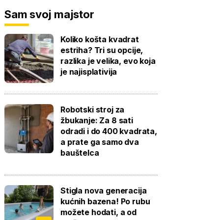
Sam svoj majstor
Koliko košta kvadrat
estriha? Tri su opcije,
razlika je velika, evo koja
je najisplativija
Robotski stroj za
žbukanje: Za 8 sati
odradi i do 400 kvadrata,
a prate ga samo dva
bauštelca
Stigla nova generacija
kućnih bazena! Po rubu
možete hodati, a od