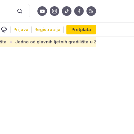
Prijava
Registracija
Pretplata
 od glavnih ljetnih gradilišta u Zagrebu: Novi armirani beto