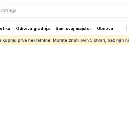
tetika
Održiva gradnja
Sam svoj majstor
Obnova
nekretnine: Morate znati ovih 5 stvari, bez njih ništa
Jedno