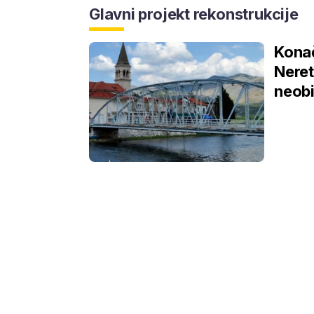
Glavni projekt rekonstrukcije
Konač
Neret
neobi