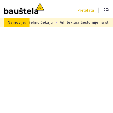
Pretplata
radovi se željno čekaju
Najnovije:
Arhitektura često nije na strani 'ob