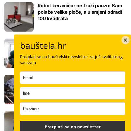
Robot keramičar ne traži pauzu: Sam
polaže velike ploče, a u smjeni odradi
100 kvadrata
Ovo je cijena kvadrata krečenja,
bauštela.hr
znamo i jeste li napravili dobro ako ste
čekali ljeto za ovaj posao
Pretplati se na bauštelski newsletter za još kvalitetnog
sadržaja
Koliko košta kvadrat estriha? Tri su
opcije, razlika je velika, evo koja je
najisplativija
Robotski stroj za žbukanje: Za 8 sati
odradi i do 400 kvadrata, a prate ga
Pretplati se na newsletter
samo dva bauštelca