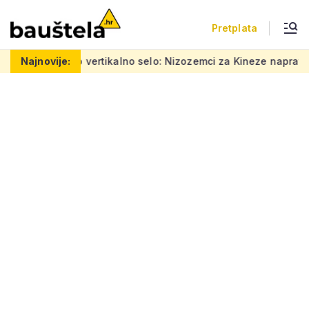
Pretplata
Šareno vertikalno selo: Nizozemci za Kineze napravili zgrad
Najnovije: