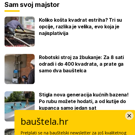
Sam svoj majstor
Koliko košta kvadrat estriha? Tri su
opcije, razlika je velika, evo koja je
najisplativija
Robotski stroj za žbukanje: Za 8 sati
odradi i do 400 kvadrata, a prate ga
samo dva bauštelca
Stigla nova generacija kućnih bazena!
Po rubu možete hodati, a od kutije do
kupanca samo jedan sat
bauštela.hr
Koliko košta keramičar za kvadrat
Pretplati se na bauštelski newsletter za još kvalitetnog