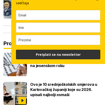
pločica: Cijenu određuju površina,
sadržaja
dimenzije keramike, ali i lokacija
Pročitaj još
Pretplati se na newsletter
Ove lektire maturanti se najviše boje,
a samo je jednom bila tema eseja i to
na jesenskom roku
Ovo je 10 srednjoškolskih smjerova u
Karlovačkoj županiji koje su 2026.
upisali najbolji osmaši