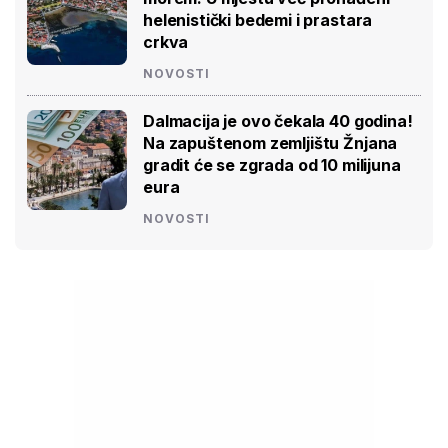
helenistički bedemi i prastara
crkva
NOVOSTI
Dalmacija je ovo čekala 40 godina!
Na zapuštenom zemljištu Žnjana
gradit će se zgrada od 10 milijuna
eura
NOVOSTI