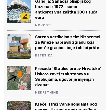
Galerija: Sanacija olimpijskog
bazena iz 1972., samo
antikorozivna zaštita 300 tisuća
eura
NOVOSTI
Šareno vertikalno selo: Nizozemci
za Kineze napravili zgradu koja
pomiče granice, boje i oblici pršte
ESTETIKA
Presuda 'Statileo protiv Hrvatske':
Uskoro završetak stanova u
Sirobujama, ugovor je mijenjan
dvaput
NEKRETNINE
Kreće istraživanje sondama pod
morem: U mjestu već pronađeni