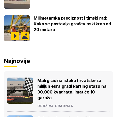
Milimetarska preciznost i timski rad:
Kako se postavlja građevinski kran od
20 metara
Najnovije
Mali grad na istoku hrvatske za
milijun eura gradi karting stazu na
30.000 kvadrata, imat će 10
garaža
ODRŽIVA GRADNJA