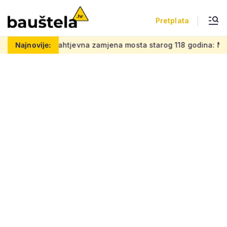
Pretplata
 posao
Najnovije:
Zahtjevna zamjena mosta starog 118 godina: Novi čel