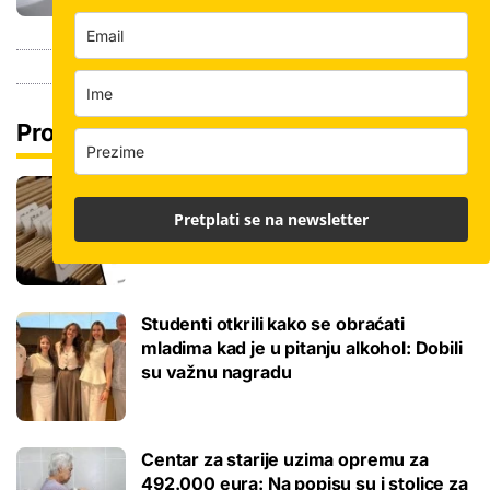
Pročitaj još
Promjena prakse za sve SC-ove, kršili
su zakon? Za jedan nam je potvrđeno
Pretplati se na newsletter
Studenti otkrili kako se obraćati
mladima kad je u pitanju alkohol: Dobili
su važnu nagradu
Centar za starije uzima opremu za
492.000 eura: Na popisu su i stolice za