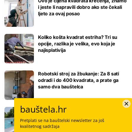
Ovo je cijena kvadrata krečenja, znamo
i jeste li napravili dobro ako ste čekali
ljeto za ovaj posao
Koliko košta kvadrat estriha? Tri su
opcije, razlika je velika, evo koja je
najisplativija
Robotski stroj za žbukanje: Za 8 sati
odradi i do 400 kvadrata, a prate ga
samo dva bauštelca
bauštela.hr
Stigla nova generacija kućnih bazena!
Po rubu možete hodati, a od kutije do
Pretplati se na bauštelski newsletter za još
kupanca samo jedan sat
kvalitetnog sadržaja