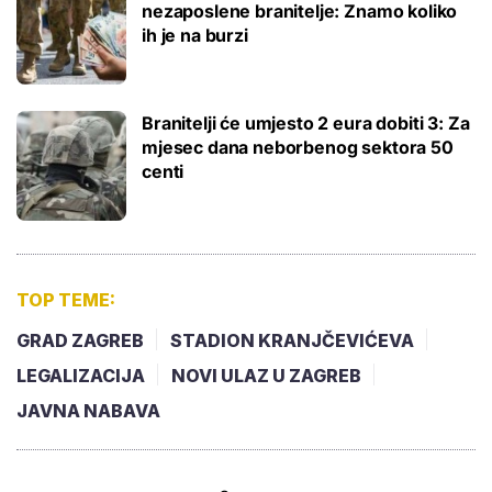
nezaposlene branitelje: Znamo koliko
ih je na burzi
Branitelji će umjesto 2 eura dobiti 3: Za
mjesec dana neborbenog sektora 50
centi
TOP TEME:
GRAD ZAGREB
STADION KRANJČEVIĆEVA
LEGALIZACIJA
NOVI ULAZ U ZAGREB
JAVNA NABAVA