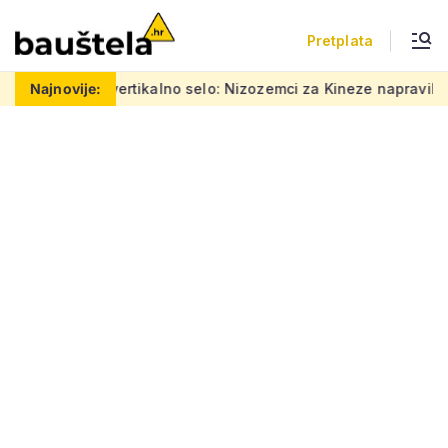
Pretplata
Šareno vertikalno selo: Nizozemci za Kineze napravili zgradu
Najnovije: