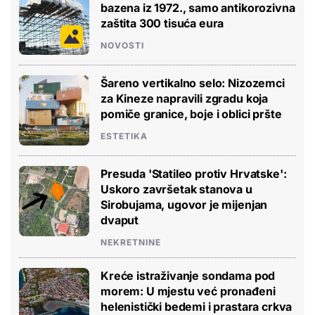
bazena iz 1972., samo antikorozivna
zaštita 300 tisuća eura
NOVOSTI
Šareno vertikalno selo: Nizozemci
za Kineze napravili zgradu koja
pomiče granice, boje i oblici pršte
ESTETIKA
Presuda 'Statileo protiv Hrvatske':
Uskoro završetak stanova u
Sirobujama, ugovor je mijenjan
dvaput
NEKRETNINE
Kreće istraživanje sondama pod
morem: U mjestu već pronađeni
helenistički bedemi i prastara crkva