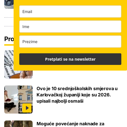
Pročitaj još
Ove lektire maturanti se najviše boje, a
Pretplati se na newsletter
samo je jednom bila tema eseja i to na
jesenskom roku
Ovo je 10 srednjoškolskih smjerova u
Karlovačkoj županiji koje su 2026.
upisali najbolji osmaši
Moguće povećanje naknade za