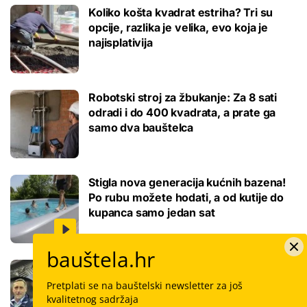
Koliko košta kvadrat estriha? Tri su
opcije, razlika je velika, evo koja je
najisplativija
Robotski stroj za žbukanje: Za 8 sati
odradi i do 400 kvadrata, a prate ga
samo dva bauštelca
Stigla nova generacija kućnih bazena!
Po rubu možete hodati, a od kutije do
kupanca samo jedan sat
bauštela.hr
Koliko košta keramičar za kvadrat
pločica: Cijenu određuju površina,
Pretplati se na bauštelski newsletter za još
dimenzije keramike, ali i lokacija
kvalitetnog sadržaja