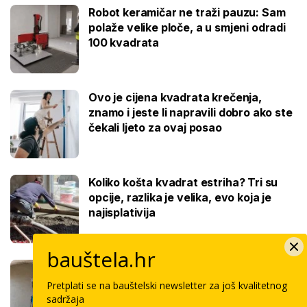
Robot keramičar ne traži pauzu: Sam
polaže velike ploče, a u smjeni odradi
100 kvadrata
Ovo je cijena kvadrata krečenja,
znamo i jeste li napravili dobro ako ste
čekali ljeto za ovaj posao
Koliko košta kvadrat estriha? Tri su
opcije, razlika je velika, evo koja je
najisplativija
bauštela.hr
Robotski stroj za žbukanje: Za 8 sati
odradi i do 400 kvadrata, a prate ga
Pretplati se na bauštelski newsletter za još kvalitetnog
samo dva bauštelca
sadržaja