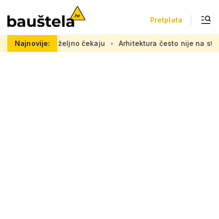
Pretplata
 radovi se željno čekaju
Najnovije:
Arhitektura često nije na strani '