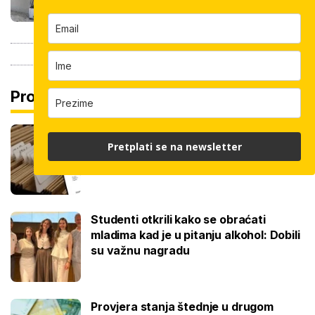
Pročitaj još
Promjena prakse za sve SC-ove, kršili
Pretplati se na newsletter
su zakon? Za jedan nam je potvrđeno
Studenti otkrili kako se obraćati
mladima kad je u pitanju alkohol: Dobili
su važnu nagradu
Provjera stanja štednje u drugom