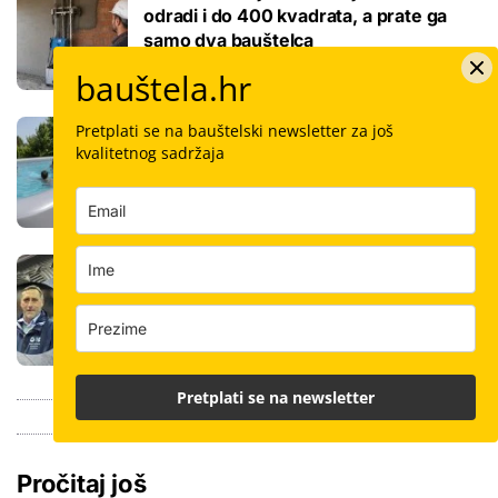
odradi i do 400 kvadrata, a prate ga
samo dva bauštelca
bauštela.hr
Stigla nova generacija kućnih bazena!
Pretplati se na bauštelski newsletter za još
Po rubu možete hodati, a od kutije do
kvalitetnog sadržaja
kupanca samo jedan sat
Koliko košta keramičar za kvadrat
pločica: Cijenu određuju površina,
dimenzije keramike, ali i lokacija
Pretplati se na newsletter
Pročitaj još