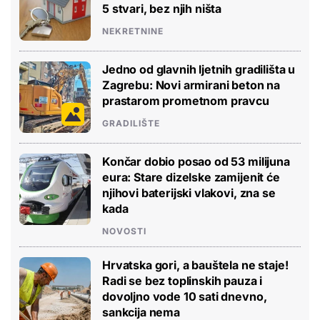
5 stvari, bez njih ništa
NEKRETNINE
Jedno od glavnih ljetnih gradilišta u
Zagrebu: Novi armirani beton na
prastarom prometnom pravcu
GRADILIŠTE
Končar dobio posao od 53 milijuna
eura: Stare dizelske zamijenit će
njihovi baterijski vlakovi, zna se
kada
NOVOSTI
Hrvatska gori, a bauštela ne staje!
Radi se bez toplinskih pauza i
dovoljno vode 10 sati dnevno,
sankcija nema