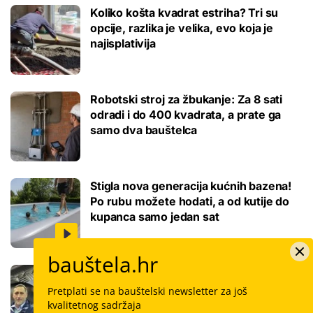
Koliko košta kvadrat estriha? Tri su
opcije, razlika je velika, evo koja je
najisplativija
Robotski stroj za žbukanje: Za 8 sati
odradi i do 400 kvadrata, a prate ga
samo dva bauštelca
Stigla nova generacija kućnih bazena!
Po rubu možete hodati, a od kutije do
kupanca samo jedan sat
bauštela.hr
Koliko košta keramičar za kvadrat
pločica: Cijenu određuju površina,
Pretplati se na bauštelski newsletter za još
dimenzije keramike, ali i lokacija
kvalitetnog sadržaja