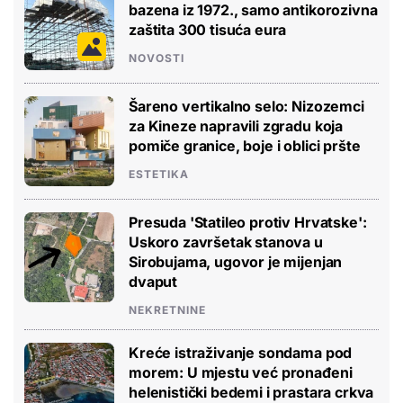
bazena iz 1972., samo antikorozivna
zaštita 300 tisuća eura
NOVOSTI
Šareno vertikalno selo: Nizozemci
za Kineze napravili zgradu koja
pomiče granice, boje i oblici pršte
ESTETIKA
Presuda 'Statileo protiv Hrvatske':
Uskoro završetak stanova u
Sirobujama, ugovor je mijenjan
dvaput
NEKRETNINE
Kreće istraživanje sondama pod
morem: U mjestu već pronađeni
helenistički bedemi i prastara crkva