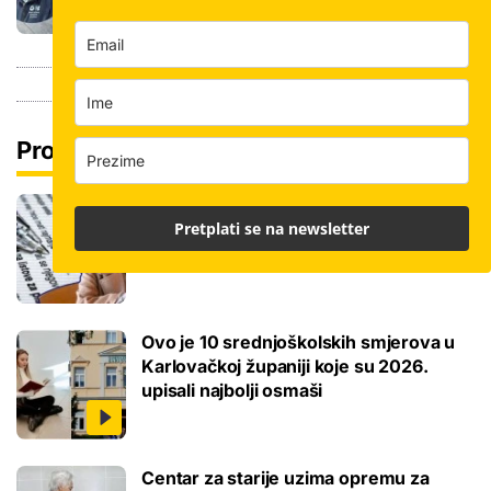
Pročitaj još
Ove lektire maturanti se najviše boje, a
Pretplati se na newsletter
samo je jednom bila tema eseja i to na
jesenskom roku
Ovo je 10 srednjoškolskih smjerova u
Karlovačkoj županiji koje su 2026.
upisali najbolji osmaši
Centar za starije uzima opremu za