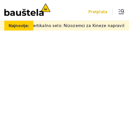
Pretplata
Šareno vertikalno selo: Nizozemci za Kineze napravili zgradu 
Najnovije: