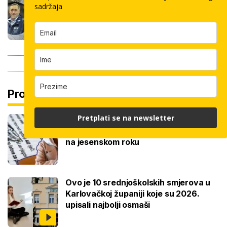
pločica: Cijenu određuju površina,
sadržaja
dimenzije keramike, ali i lokacija
Pročitaj još
Pretplati se na newsletter
Ove lektire maturanti se najviše boje,
a samo je jednom bila tema eseja i to
na jesenskom roku
Ovo je 10 srednjoškolskih smjerova u
Karlovačkoj županiji koje su 2026.
upisali najbolji osmaši