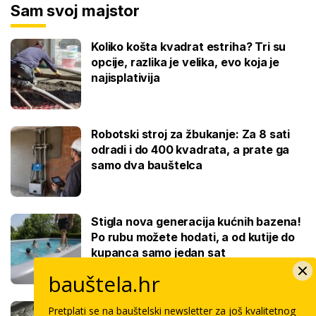
Sam svoj majstor
Koliko košta kvadrat estriha? Tri su
opcije, razlika je velika, evo koja je
najisplativija
Robotski stroj za žbukanje: Za 8 sati
odradi i do 400 kvadrata, a prate ga
samo dva bauštelca
Stigla nova generacija kućnih bazena!
Po rubu možete hodati, a od kutije do
kupanca samo jedan sat
bauštela.hr
Koliko košta keramičar za kvadrat
Pretplati se na bauštelski newsletter za još kvalitetnog