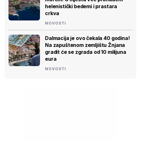
helenistički bedemi i prastara
crkva
NOVOSTI
Dalmacija je ovo čekala 40 godina!
Na zapuštenom zemljištu Žnjana
gradit će se zgrada od 10 milijuna
eura
NOVOSTI