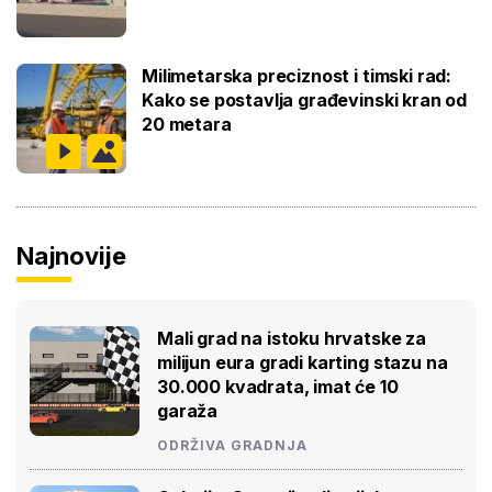
Milimetarska preciznost i timski rad:
Kako se postavlja građevinski kran od
20 metara
Najnovije
Mali grad na istoku hrvatske za
milijun eura gradi karting stazu na
30.000 kvadrata, imat će 10
garaža
ODRŽIVA GRADNJA