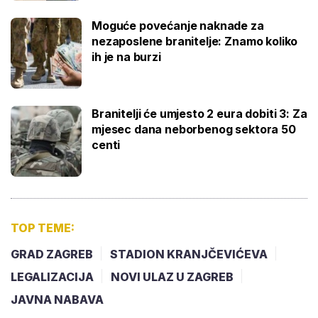
Moguće povećanje naknade za
nezaposlene branitelje: Znamo koliko
ih je na burzi
Branitelji će umjesto 2 eura dobiti 3: Za
mjesec dana neborbenog sektora 50
centi
TOP TEME:
GRAD ZAGREB
STADION KRANJČEVIĆEVA
LEGALIZACIJA
NOVI ULAZ U ZAGREB
JAVNA NABAVA