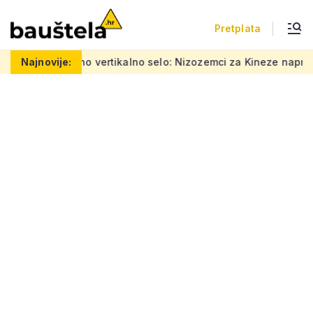
Pretplata
ra
Najnovije:
Šareno vertikalno selo: Nizozemci za Kineze napravili zgr