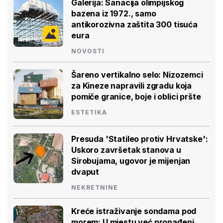
Galerija: Sanacija olimpijskog
bazena iz 1972., samo
antikorozivna zaštita 300 tisuća
eura
NOVOSTI
Šareno vertikalno selo: Nizozemci
za Kineze napravili zgradu koja
pomiče granice, boje i oblici pršte
ESTETIKA
Presuda 'Statileo protiv Hrvatske':
Uskoro završetak stanova u
Sirobujama, ugovor je mijenjan
dvaput
NEKRETNINE
Kreće istraživanje sondama pod
morem: U mjestu već pronađeni