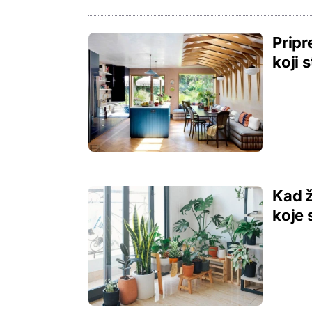
Pripr
koji 
Kad ž
koje 