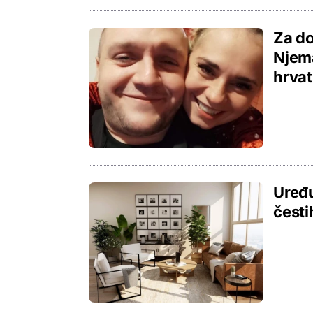
Za do
Njema
hrvat
Uređu
česti