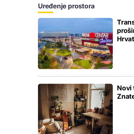
Uređenje prostora
Trans
proši
Hrva
Novi 
Znate