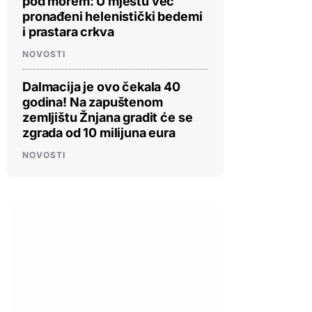
pod morem: U mjestu već
pronađeni helenistički bedemi
i prastara crkva
NOVOSTI
Dalmacija je ovo čekala 40
godina! Na zapuštenom
zemljištu Žnjana gradit će se
zgrada od 10 milijuna eura
NOVOSTI