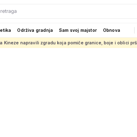
tetika
Održiva gradnja
Sam svoj majstor
Obnova
ili zgradu koja pomiče granice, boje i oblici pršte
Presuda 