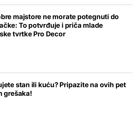
bre majstore ne morate potegnuti do
čke: To potvrđuje i priča mlade
ske tvrtke Pro Decor
jete stan ili kuću? Pripazite na ovih pet
h grešaka!