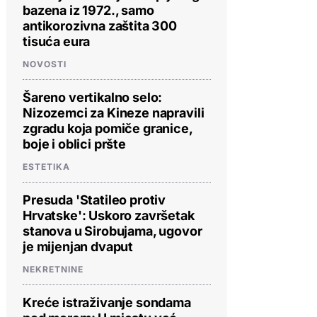
bazena iz 1972., samo
antikorozivna zaštita 300
tisuća eura
NOVOSTI
Šareno vertikalno selo:
Nizozemci za Kineze napravili
zgradu koja pomiče granice,
boje i oblici pršte
ESTETIKA
Presuda 'Statileo protiv
Hrvatske': Uskoro završetak
stanova u Sirobujama, ugovor
je mijenjan dvaput
NEKRETNINE
Kreće istraživanje sondama