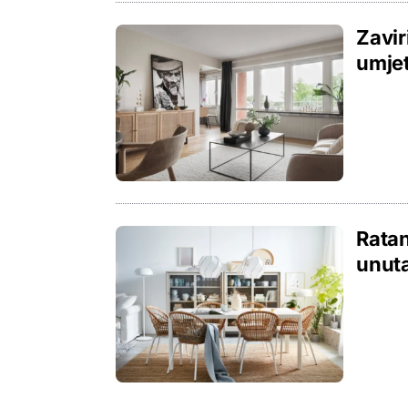
Zavir
umjet
Rata
unuta