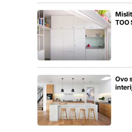
Misli
TOO S
Ovo s
inter