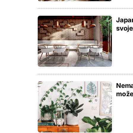
Japan
svoj
Nemat
možet