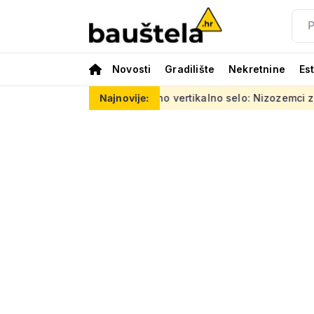
Novosti
Gradilište
Nekretnine
Es
uća eura
Šareno vertikalno selo: Nizozemci za Kineze naprav
Najnovije: