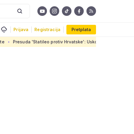
Prijava
Registracija
Pretplata
'Statileo protiv Hrvatske': Uskoro završetak stanova u Sirobuj