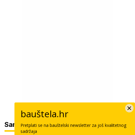
bauštela.hr
Sam svoj majstor
Pretplati se na bauštelski newsletter za još kvalitetnog
sadržaja