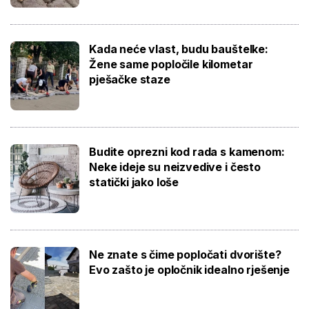
Kada neće vlast, budu bauštelke:
Žene same popločile kilometar
pješačke staze
Budite oprezni kod rada s kamenom:
Neke ideje su neizvedive i često
statički jako loše
Ne znate s čime popločati dvorište?
Evo zašto je opločnik idealno rješenje