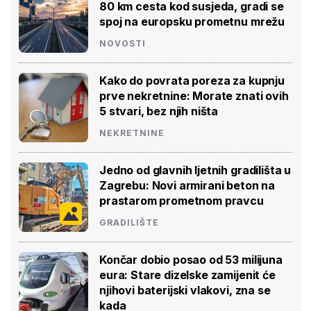
80 km cesta kod susjeda, gradi se
spoj na europsku prometnu mrežu
NOVOSTI
Kako do povrata poreza za kupnju
prve nekretnine: Morate znati ovih
5 stvari, bez njih ništa
NEKRETNINE
Jedno od glavnih ljetnih gradilišta u
Zagrebu: Novi armirani beton na
prastarom prometnom pravcu
GRADILIŠTE
Končar dobio posao od 53 milijuna
eura: Stare dizelske zamijenit će
njihovi baterijski vlakovi, zna se
kada