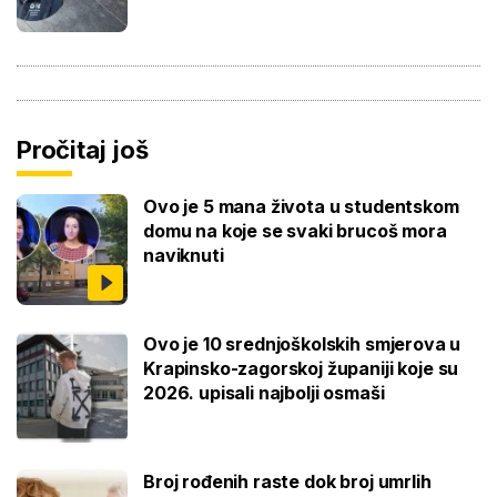
Pročitaj još
Ovo je 5 mana života u studentskom
domu na koje se svaki brucoš mora
naviknuti
Ovo je 10 srednjoškolskih smjerova u
Krapinsko-zagorskoj županiji koje su
2026. upisali najbolji osmaši
Broj rođenih raste dok broj umrlih