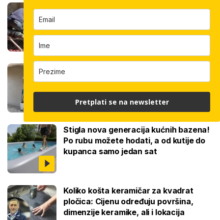
Koliko košta kvadrat estriha? Tri su
opcije, razlika je velika, evo koja je
najisplativija
Robotski stroj za žbukanje: Za 8 sati
odradi i do 400 kvadrata, a prate ga
samo dva bauštelca
Pretplati se na newsletter
Stigla nova generacija kućnih bazena!
Po rubu možete hodati, a od kutije do
kupanca samo jedan sat
Koliko košta keramičar za kvadrat
pločica: Cijenu određuju površina,
dimenzije keramike, ali i lokacija