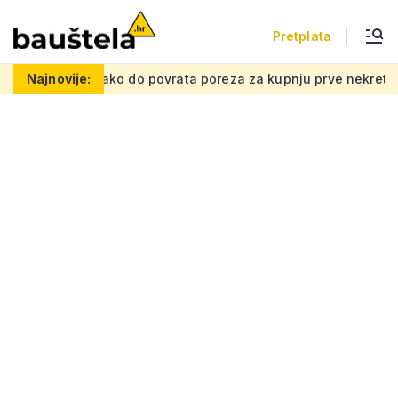
Pretplata
režu
Najnovije:
Kako do povrata poreza za kupnju prve nekretnine: Mora