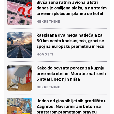
Bivša zona ratnih aviona u Istri
danas je omiljena plaža, a na starim
crvenim pločicam planira se hotel
NEKRETNINE
Raspisana dva mega natječaja za
80 km cesta kod susjeda, gradi se
spoj na europsku prometnu mrežu
NOVOSTI
Kako do povrata poreza za kupnju
prve nekretnine: Morate znati ovih
5 stvari, bez njih ništa
NEKRETNINE
Jedno od glavnih ljetnih gradilišta u
Zagrebu: Novi armirani beton na
prastarom prometnom pravcu