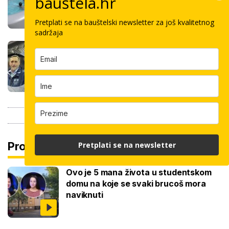
bauštela.hr
kupanca samo jedan sat
Pretplati se na bauštelski newsletter za još kvalitetnog
sadržaja
Koliko košta keramičar za kvadrat
pločica: Cijenu određuju površina,
dimenzije keramike, ali i lokacija
Pročitaj još
Pretplati se na newsletter
Ovo je 5 mana života u studentskom
domu na koje se svaki brucoš mora
naviknuti