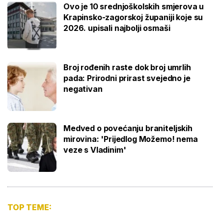
Ovo je 10 srednjoškolskih smjerova u
Krapinsko-zagorskoj županiji koje su
2026. upisali najbolji osmaši
Broj rođenih raste dok broj umrlih
pada: Prirodni prirast svejedno je
negativan
Medved o povećanju braniteljskih
mirovina: 'Prijedlog Možemo! nema
veze s Vladinim'
TOP TEME: