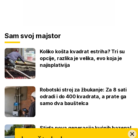
Sam svoj majstor
Koliko košta kvadrat estriha? Tri su
opcije, razlika je velika, evo koja je
najisplativija
Robotski stroj za žbukanje: Za 8 sati
odradi i do 400 kvadrata, a prate ga
samo dva bauštelca
Stigla nova generacija kućnih bazena!
Po rubu možete hodati, a od kutije do