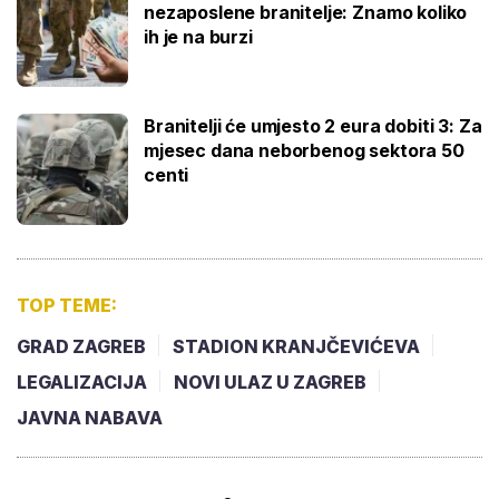
nezaposlene branitelje: Znamo koliko
ih je na burzi
Branitelji će umjesto 2 eura dobiti 3: Za
mjesec dana neborbenog sektora 50
centi
TOP TEME:
GRAD ZAGREB
STADION KRANJČEVIĆEVA
LEGALIZACIJA
NOVI ULAZ U ZAGREB
JAVNA NABAVA