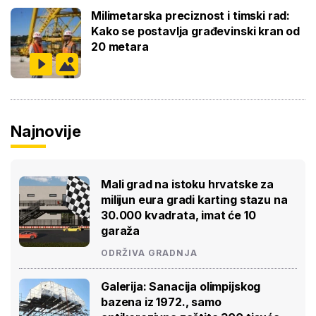
Milimetarska preciznost i timski rad:
Kako se postavlja građevinski kran od
20 metara
Najnovije
Mali grad na istoku hrvatske za
milijun eura gradi karting stazu na
30.000 kvadrata, imat će 10
garaža
ODRŽIVA GRADNJA
Galerija: Sanacija olimpijskog
bazena iz 1972., samo