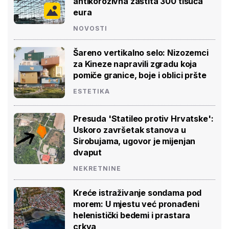
antikorozivna zaštita 300 tisuća
eura
NOVOSTI
Šareno vertikalno selo: Nizozemci
za Kineze napravili zgradu koja
pomiče granice, boje i oblici pršte
ESTETIKA
Presuda 'Statileo protiv Hrvatske':
Uskoro završetak stanova u
Sirobujama, ugovor je mijenjan
dvaput
NEKRETNINE
Kreće istraživanje sondama pod
morem: U mjestu već pronađeni
helenistički bedemi i prastara
crkva