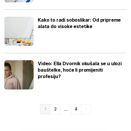
Kako to radi soboslikar: Od pripreme
alata do visoke estetike
Video: Ella Dvornik okušala se u ulozi
bauštelke, hoće li promijeniti
profesiju?
...
1
2
4