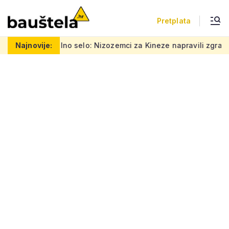
Pretplata
o vertikalno selo: Nizozemci za Kineze napravili zgradu koja po
Najnovije: