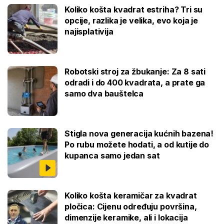
Koliko košta kvadrat estriha? Tri su
opcije, razlika je velika, evo koja je
najisplativija
Robotski stroj za žbukanje: Za 8 sati
odradi i do 400 kvadrata, a prate ga
samo dva bauštelca
Stigla nova generacija kućnih bazena!
Po rubu možete hodati, a od kutije do
kupanca samo jedan sat
Koliko košta keramičar za kvadrat
pločica: Cijenu određuju površina,
dimenzije keramike, ali i lokacija