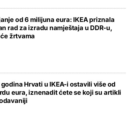
anje od 6 milijuna eura: IKEA priznala
lan rad za izradu namještaja u DDR-u,
t će žrtvama
 godina Hrvati u IKEA-i ostavili više od
ardu eura, iznenadit ćete se koji su artikli
odavaniji