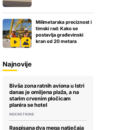
Milimetarska preciznost i
timski rad: Kako se
postavlja građevinski
kran od 20 metara
Najnovije
Bivša zona ratnih aviona u Istri
danas je omiljena plaža, a na
starim crvenim pločicam
planira se hotel
NEKRETNINE
Raspisana dva mega natječaja