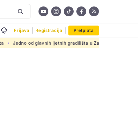
Prijava
Registracija
Pretplata
glavnih ljetnih gradilišta u Zagrebu: Novi armirani beton na 