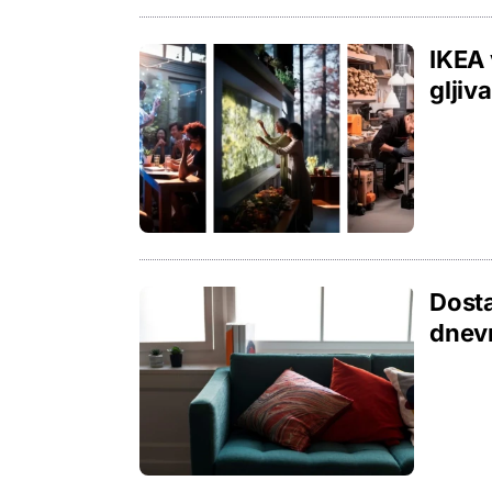
IKEA 
gljiv
Dosta
dnevn