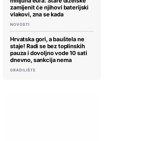
milijuna eura: Stare dizelske
zamijenit će njihovi baterijski
vlakovi, zna se kada
NOVOSTI
Hrvatska gori, a bauštela ne
staje! Radi se bez toplinskih
pauza i dovoljno vode 10 sati
dnevno, sankcija nema
GRADILIŠTE