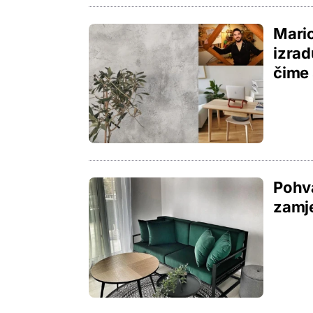
Mario
izrad
čime 
Pohva
zamje