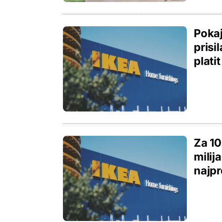
Pokaj
prisi
plati
Za 10
milij
najpr