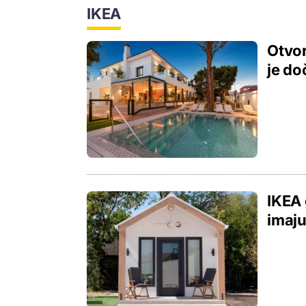
IKEA
Otvor
je d
IKEA 
imaju