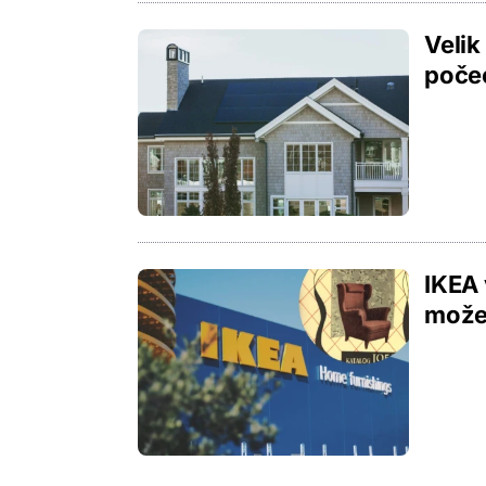
Velik
počeo
IKEA 
možet