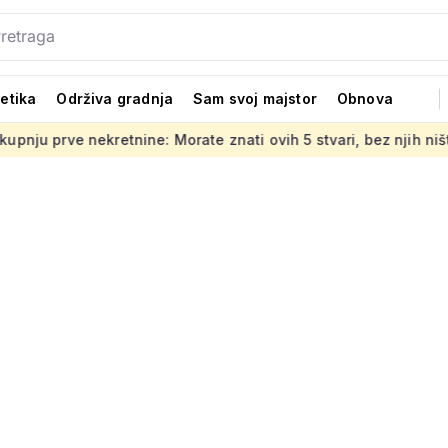
tetika
Održiva gradnja
Sam svoj majstor
Obnova
tnine: Morate znati ovih 5 stvari, bez njih ništa
Jedno od 