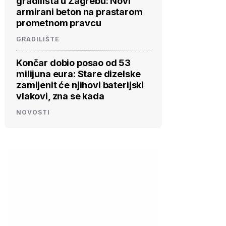
gradilišta u Zagrebu: Novi
armirani beton na prastarom
prometnom pravcu
GRADILIŠTE
Končar dobio posao od 53
milijuna eura: Stare dizelske
zamijenit će njihovi baterijski
vlakovi, zna se kada
NOVOSTI