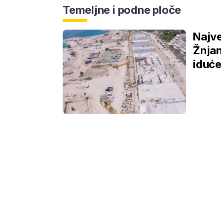
Temeljne i podne ploče
Najve
Žnjan
iduće