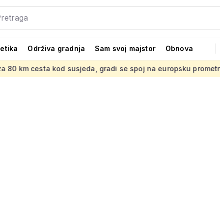
tetika
Održiva gradnja
Sam svoj majstor
Obnova
ta kod susjeda, gradi se spoj na europsku prometnu mrežu