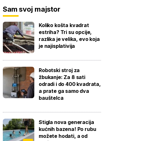
Sam svoj majstor
Koliko košta kvadrat
estriha? Tri su opcije,
razlika je velika, evo koja
je najisplativija
Robotski stroj za
žbukanje: Za 8 sati
odradi i do 400 kvadrata,
a prate ga samo dva
bauštelca
Stigla nova generacija
kućnih bazena! Po rubu
možete hodati, a od