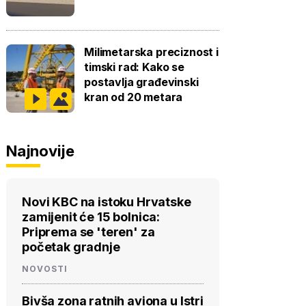
Milimetarska preciznost i
timski rad: Kako se
postavlja građevinski
kran od 20 metara
Najnovije
Novi KBC na istoku Hrvatske
zamijenit će 15 bolnica:
Priprema se 'teren' za
početak gradnje
NOVOSTI
Bivša zona ratnih aviona u Istri