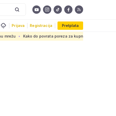
Prijava
Registracija
Pretplata
Kako do povrata poreza za kupnju prve nekretnine: Morate znati