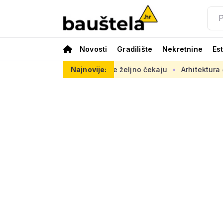
Novosti
Gradilište
Nekretnine
Es
stu opasno, radovi se željno čekaju
Najnovije:
Arhitektura često nije 