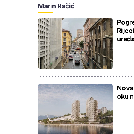
Marin Račić
Pogre
Rijec
uređa
Nova 
oku n