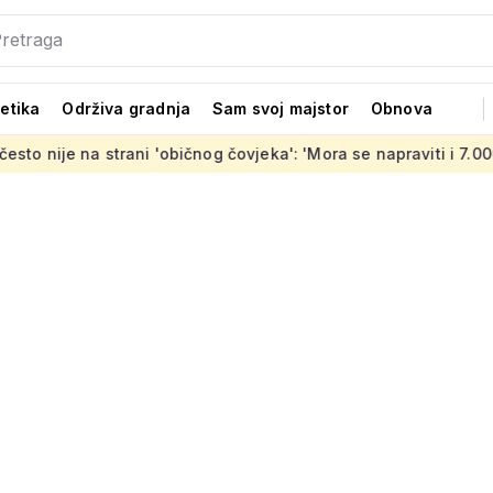
tetika
Održiva gradnja
Sam svoj majstor
Obnova
na strani 'običnog čovjeka': 'Mora se napraviti i 7.000 stanova 