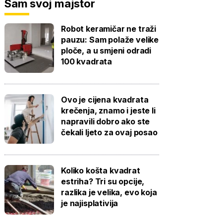
Sam svoj majstor
Robot keramičar ne traži
pauzu: Sam polaže velike
ploče, a u smjeni odradi
100 kvadrata
Ovo je cijena kvadrata
krečenja, znamo i jeste li
napravili dobro ako ste
čekali ljeto za ovaj posao
Koliko košta kvadrat
estriha? Tri su opcije,
razlika je velika, evo koja
je najisplativija