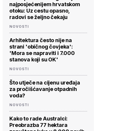
najposjećenijem hrvatskom
otoku: Uz cestu opasno,
radovi se željno čekaju
NOVOSTI
Arhitektura često nije na
strani 'običnog čovjeka':
'Mora se napraviti i 7.000
stanova koji su OK'
NOVOSTI
Što utječe na cijenu uređaja
za pročišćavanje otpadnih
voda?
NOVOSTI
Kako to rade Australci:
Preobrazba 77 hektara