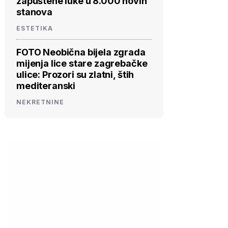
zapuštene luke u 8.000 novih
stanova
ESTETIKA
FOTO Neobična bijela zgrada
mijenja lice stare zagrebačke
ulice: Prozori su zlatni, štih
mediteranski
NEKRETNINE