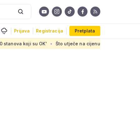
Prijava
Registracija
Pretplata
koji su OK'
Što utječe na cijenu uređaja za pročišćavanje o