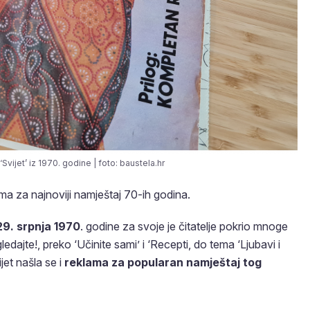
vijet’ iz 1970. godine | foto: baustela.hr
lama za najnoviji namještaj 70-ih godina.
29. srpnja 1970
. godine za svoje je čitatelje pokrio mnoge
edajte!, preko ‘Učinite sami’ i ‘Recepti, do tema ‘Ljubavi i
et našla se i
reklama za popularan namještaj tog