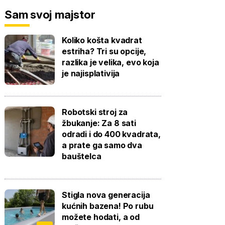
Sam svoj majstor
Koliko košta kvadrat
estriha? Tri su opcije,
razlika je velika, evo koja
je najisplativija
Robotski stroj za
žbukanje: Za 8 sati
odradi i do 400 kvadrata,
a prate ga samo dva
bauštelca
Stigla nova generacija
kućnih bazena! Po rubu
možete hodati, a od