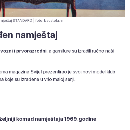
amještaj STANDARD | foto: baustela.hr
đen namještaj
vozni i prvorazredni
, a garniture su izradili ručno naši
ama magazina Svijet prezentirao je svoj novi model klub
a koje su izrađene u vrlo maloj seriji.
eljniji komad namještaja 1969. godine