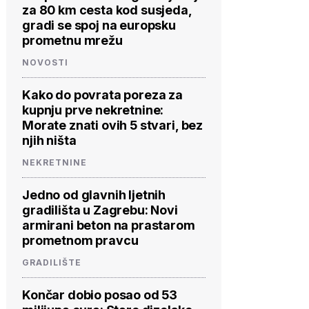
za 80 km cesta kod susjeda,
gradi se spoj na europsku
prometnu mrežu
NOVOSTI
Kako do povrata poreza za
kupnju prve nekretnine:
Morate znati ovih 5 stvari, bez
njih ništa
NEKRETNINE
Jedno od glavnih ljetnih
gradilišta u Zagrebu: Novi
armirani beton na prastarom
prometnom pravcu
GRADILIŠTE
Končar dobio posao od 53