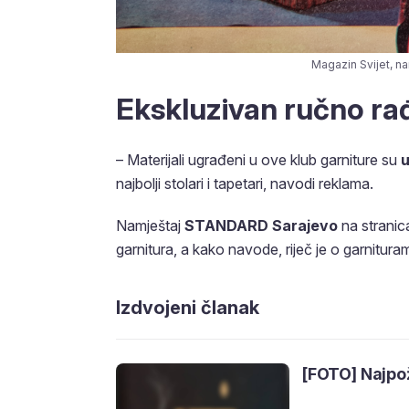
Magazin Svijet, n
Ekskluzivan ručno ra
– Materijali ugrađeni u ove klub garniture su
u
najbolji stolari i tapetari, navodi reklama.
Namještaj
STANDARD Sarajevo
na stranic
garnitura, a kako navode, riječ je o garnituram
Izdvojeni članak
[FOTO] Najpož