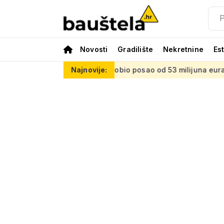
Novosti
Gradilište
Nekretnine
Es
Končar dobio posao od 53 milijuna eura: Stare dizelske zamijenit
Najnovije: