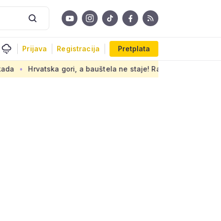
Prijava
Registracija
Pretplata
 bauštela ne staje! Radi se bez toplinskih pauza i dovoljno vo