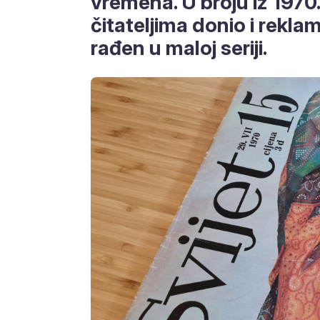
vremena. U broju iz 1970.
čitateljima donio i rekl
rađen u maloj seriji.