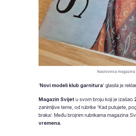
Naslovnica magazina ‘S
‘
Novi modeli klub garnitura
‘ glasila je rek
Magazin Svijet
u svom broju koji je izašao
zanimljive teme, od rubrike ‘Kad putujete, pogl
braka’. Među brojnim rubrikama magazina Svij
vremena
.