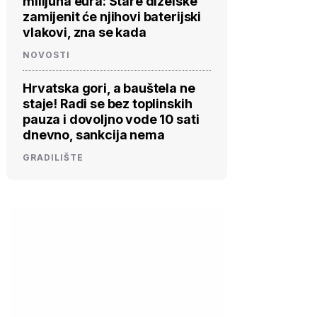
milijuna eura: Stare dizelske
zamijenit će njihovi baterijski
vlakovi, zna se kada
NOVOSTI
Hrvatska gori, a bauštela ne
staje! Radi se bez toplinskih
pauza i dovoljno vode 10 sati
dnevno, sankcija nema
GRADILIŠTE