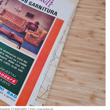
amještaj STANDARD | foto: baustela.hr