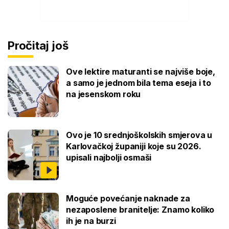
Pročitaj još
Ove lektire maturanti se najviše boje,
a samo je jednom bila tema eseja i to
na jesenskom roku
Ovo je 10 srednjoškolskih smjerova u
Karlovačkoj županiji koje su 2026.
upisali najbolji osmaši
Moguće povećanje naknade za
nezaposlene branitelje: Znamo koliko
ih je na burzi