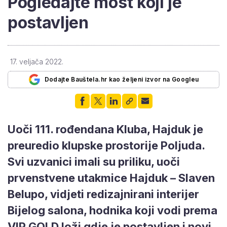
Pogledajte most koji je
postavljen
17. veljača 2022.
Dodajte Bauštela.hr kao željeni izvor na Googleu
Uoči 111. rođendana Kluba, Hajduk je
preuredio klupske prostorije Poljuda.
Svi uzvanici imali su priliku, uoči
prvenstvene utakmice Hajduk – Slaven
Belupo, vidjeti redizajnirani interijer
Bijelog salona, hodnika koji vodi prema
VIP GOLD loži gdje je postavljen i novi