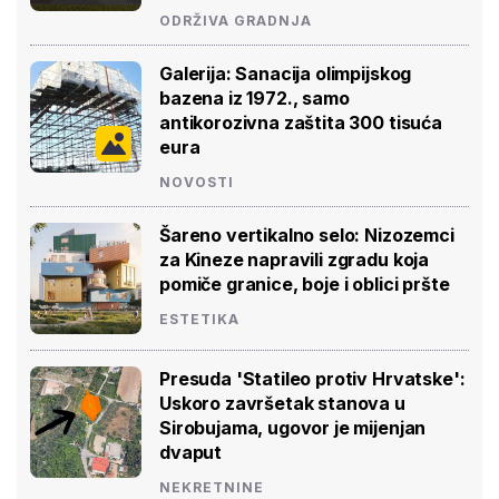
ODRŽIVA GRADNJA
Galerija: Sanacija olimpijskog
bazena iz 1972., samo
antikorozivna zaštita 300 tisuća
eura
NOVOSTI
Šareno vertikalno selo: Nizozemci
za Kineze napravili zgradu koja
pomiče granice, boje i oblici pršte
ESTETIKA
Presuda 'Statileo protiv Hrvatske':
Uskoro završetak stanova u
Sirobujama, ugovor je mijenjan
dvaput
NEKRETNINE