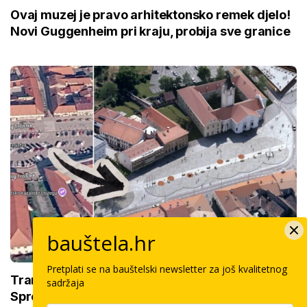
Ovaj muzej je pravo arhitektonsko remek djelo!
Novi Guggenheim pri kraju, probija sve granice
bauštela.hr
Pretplati se na bauštelski newsletter za još kvalitetnog
Transformacija trga zagušenog automobilima:
sadržaja
Spremaju se radovi od 7 milijuna, nekima fali