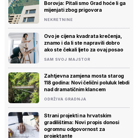
Borovja: Pitali smo Grad hoće li ga
mijenjati zbog prigovora
NEKRETNINE
Ovo je cijena kvadrata krečenja,
znamo i da li ste napravili dobro
ako ste čekali ljeto za ovaj posao
SAM SVOJ MAJSTOR
Zahtjevna zamjena mosta starog
118 godina: Novi čelični poluluk lebdi
nad dramatičnim klancem
ODRŽIVA GRADNJA
Strani projekti na hrvatskim
gradilištima: Novi propis donosi
ogromnu odgovornost za
projektante