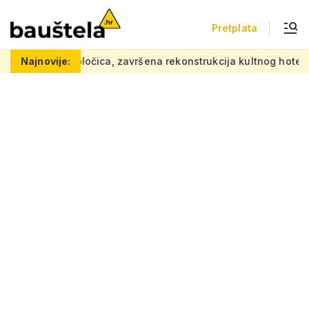
Pretplata
čica, završena rekonstrukcija kultnog hotela
Najnovije:
UNESCO prošir