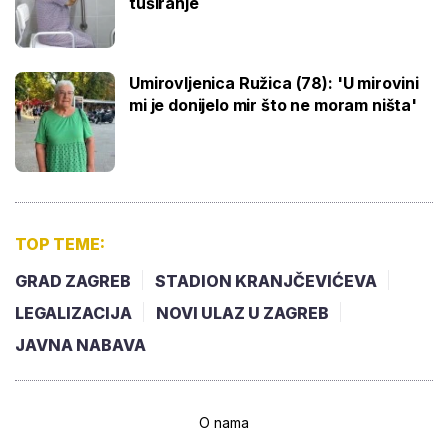
tuširanje
Umirovljenica Ružica (78): 'U mirovini
mi je donijelo mir što ne moram ništa'
TOP TEME:
GRAD ZAGREB
STADION KRANJČEVIĆEVA
LEGALIZACIJA
NOVI ULAZ U ZAGREB
JAVNA NABAVA
O nama