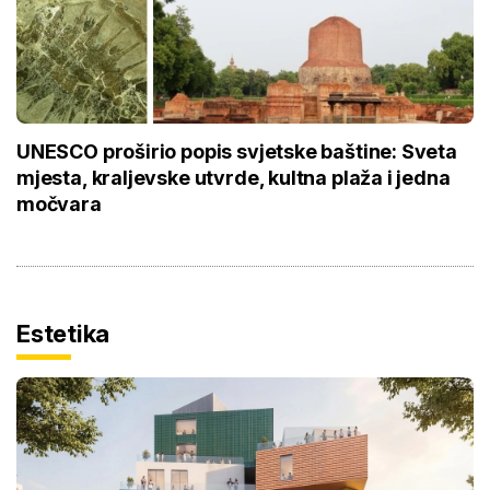
UNESCO proširio popis svjetske baštine: Sveta
mjesta, kraljevske utvrde, kultna plaža i jedna
močvara
Estetika