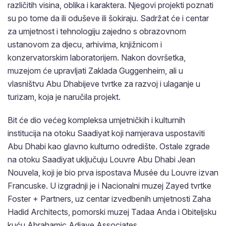
različitih visina, oblika i karaktera. Njegovi projekti poznati
su po tome da ili oduševe ili šokiraju. Sadržat će i centar
za umjetnost i tehnologiju zajedno s obrazovnom
ustanovom za djecu, arhivima, knjižnicom i
konzervatorskim laboratorijem. Nakon dovršetka,
muzejom će upravljati Zaklada Guggenheim, ali u
vlasništvu Abu Dhabijeve tvrtke za razvoj i ulaganje u
turizam, koja je naručila projekt.
Bit će dio većeg kompleksa umjetničkih i kulturnih
institucija na otoku Saadiyat koji namjerava uspostaviti
Abu Dhabi kao glavno kulturno odredište. Ostale zgrade
na otoku Saadiyat uključuju Louvre Abu Dhabi Jean
Nouvela, koji je bio prva ispostava Musée du Louvre izvan
Francuske. U izgradnji je i Nacionalni muzej Zayed tvrtke
Foster + Partners, uz centar izvedbenih umjetnosti Zaha
Hadid Architects, pomorski muzej Tadaa Anda i Obiteljsku
kuću Abrahamic Adjaye Associates.