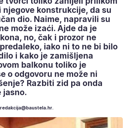
 tvorci toliko zanijeli prilikom
 njegove konstrukcije, da su
učan dio. Naime, napravili su
ne može izaći. Ajde da je
kona, no, čak i prozor ne
redaleko, iako ni to ne bi bilo
ilo i kako je zamišljena
ovom balkonu toliko je
se o odgovoru ne može ni
ešenje? Razbiti zid pa onda
 jasno.
redakcija@baustela.hr
.