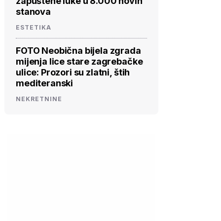
zapuštene luke u 8.000 novih
stanova
ESTETIKA
FOTO Neobična bijela zgrada
mijenja lice stare zagrebačke
ulice: Prozori su zlatni, štih
mediteranski
NEKRETNINE