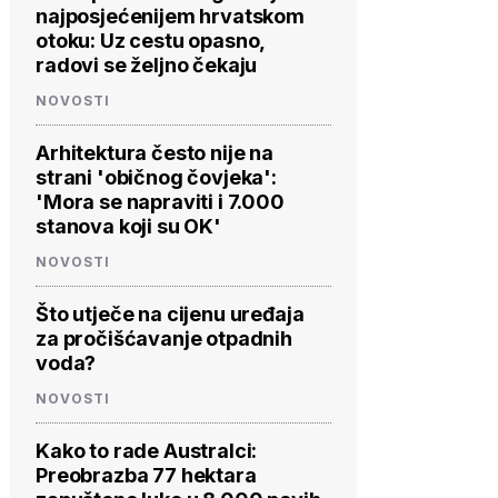
najposjećenijem hrvatskom
otoku: Uz cestu opasno,
radovi se željno čekaju
NOVOSTI
Arhitektura često nije na
strani 'običnog čovjeka':
'Mora se napraviti i 7.000
stanova koji su OK'
NOVOSTI
Što utječe na cijenu uređaja
za pročišćavanje otpadnih
voda?
NOVOSTI
Kako to rade Australci:
Preobrazba 77 hektara