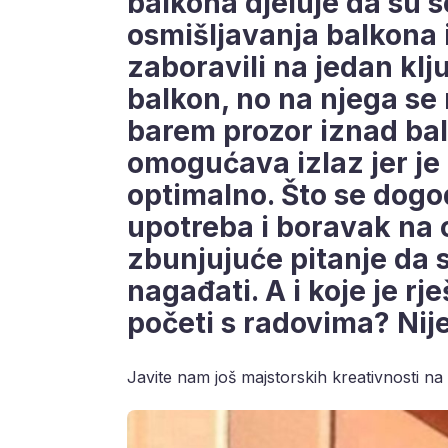
balkona djeluje da su se
osmišljavanja balkona i
zaboravili na jedan klj
balkon, no na njega se 
barem prozor iznad bal
omogućava izlaz jer je p
optimalno. Što se dogod
upotreba i boravak na 
zbunjujuće pitanje da 
nagađati. A i koje je rj
početi s radovima? Nije
Javite nam još majstorskih kreativnosti na