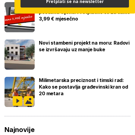
Pretplati se na newsletter
Čitajte bauštela.hr cijelo ljeto uz
posebnu cijenu: Pretplatite se za samo
3,99 € mjesečno
Novi stambeni projekt na moru: Radovi
se izvršavaju uz manje buke
Milimetarska preciznost i timski rad:
Kako se postavlja građevinski kran od
20 metara
Najnovije