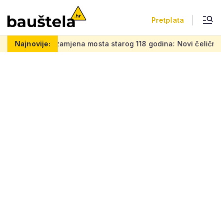
Pretplata
amjena mosta starog 118 godina: Novi čelični poluluk lebdi n
Najnovije: