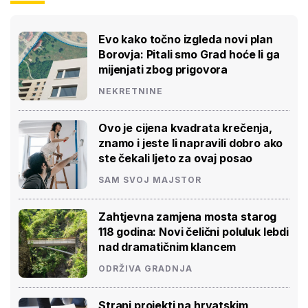
Evo kako točno izgleda novi plan
Borovja: Pitali smo Grad hoće li ga
mijenjati zbog prigovora
NEKRETNINE
Ovo je cijena kvadrata krečenja,
znamo i jeste li napravili dobro ako
ste čekali ljeto za ovaj posao
SAM SVOJ MAJSTOR
Zahtjevna zamjena mosta starog
118 godina: Novi čelični poluluk lebdi
nad dramatičnim klancem
ODRŽIVA GRADNJA
Strani projekti na hrvatskim