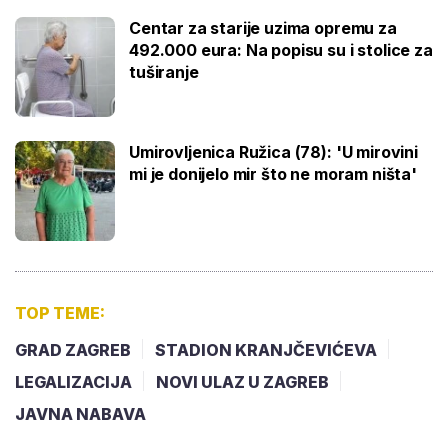
Centar za starije uzima opremu za
492.000 eura: Na popisu su i stolice za
tuširanje
Umirovljenica Ružica (78): 'U mirovini
mi je donijelo mir što ne moram ništa'
TOP TEME:
GRAD ZAGREB
STADION KRANJČEVIĆEVA
LEGALIZACIJA
NOVI ULAZ U ZAGREB
JAVNA NABAVA