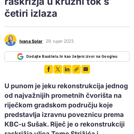
raskrižja u kružni tok s
četiri izlaza
Ivana Solar
29. rujan 2023.
Dodajte Bauštela.hr kao željeni izvor na Googleu
U punom je jeku rekonstrukcija jednog
od najvažnijih prometnih čvorišta na
riječkom gradskom području koje
predstavlja izravnu poveznicu prema
KBC-u Sušak. Riječ je o rekonstrukciji
raskrižja ulica Tome Strižića i