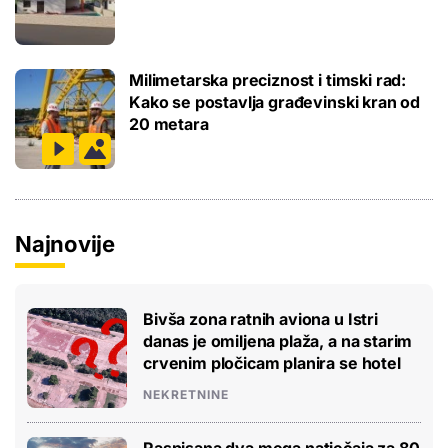
Milimetarska preciznost i timski rad:
Kako se postavlja građevinski kran od
20 metara
Najnovije
Bivša zona ratnih aviona u Istri
danas je omiljena plaža, a na starim
crvenim pločicam planira se hotel
NEKRETNINE
Raspisana dva mega natječaja za 80