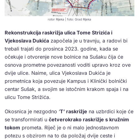
rotor Rijeka | foto: Grad Rijeka
Rekonstrukcija raskrižja ulica Tome Strizića i
Vjekoslava Dukića
započela je u travnju, a radovi bi
trebali trajati do prosinca 2023. godine, kada se
očekuje i otvorenje nove bolnice na Sušaku čija će
osnova prometne povezanosti voditi upravo kroz ove
dvije ulice. Naime, ulica Vjekoslava Dukića je
prometnica koja povezuje Kampus i Klinički bolnički
centar Sušak, a svojim se istočnim krakom spaja i na
ulicu Tome Strižića.
Okosnica je nezgodno ‘
T’ raskrižje
na uzbrdici koje će
se transformirati u
četverokrako raskrižje s kružnim
tokom
prometa. Riječ je o ni malo jednostavnom
potezu s obzirom na to da položaj dvije ceste i