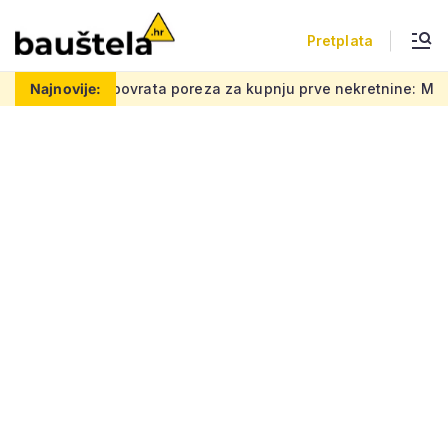
Pretplata
rata poreza za kupnju prve nekretnine: Morate znati ovih 5 stv
Najnovije: