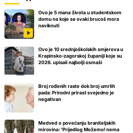
Ovo je 5 mana života u studentskom
domu na koje se svaki brucoš mora
naviknuti
Ovo je 10 srednjoškolskih smjerova u
Krapinsko-zagorskoj županiji koje su
2026. upisali najbolji osmaši
Broj rođenih raste dok broj umrlih
pada: Prirodni prirast svejedno je
negativan
Medved o povećanju braniteljskih
mirovina: 'Prijedlog Možemo! nema