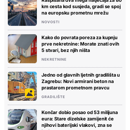
km cesta kod susjeda, gradi se spoj
na europsku prometnu mrežu
NOVOSTI
Kako do povrata poreza za kupnju
prve nekretnine: Morate znati ovih
5 stvari, bez njih ništa
NEKRETNINE
Jedno od glavnih ljetnih gradilišta u
Zagrebu: Novi armirani beton na
prastarom prometnom pravcu
GRADILIŠTE
Končar dobio posao od 53 milijuna
eura: Stare dizelske zamijenit će
njihovi baterijski vlakovi, zna se