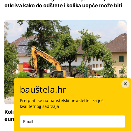
otkriva kako do odštete i kolika uopće može biti
bauštela.hr
Pretplati se na bauštelski newsletter za još
kvalitetnog sadržaja
Koliko košta najam bagera: Počinje ispod 100
eura, ali konačni račun skriva nekoliko zamki