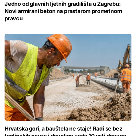
Jedno od glavnih ljetnih gradilišta u Zagrebu:
Novi armirani beton na prastarom prometnom
pravcu
Hrvatska gori, a bauštela ne staje! Radi se bez
toplinskih pauza i dovoljno vode 10 sati dnevno,