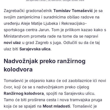
Sarajevska cesta | Screenshot: Google street view
Zagrebački gradonačelnik
Tomislav Tomašević
je sa
svojim zamjenicima i suradnicima obišao radove na
uređenju Aleje Matije Ljubeka i Rekreacijsko-
sportskoga centra Jarun. Tom je prilikom kazao kako s
Ministarstvom prometa rade na tome da se napravi
novi ulaz
u grad Zagreb s juga. Odlučili su da će taj
ulaz biti
Sarajevska ulica
.
Nadvožnjak preko ranžirnog
kolodvora
Tomašević je objasnio kako će od zaobilaznice ići novi
čvor, koji će se s nadvožnjakom preko cijelog
Ranžirnog kolodvora
, spojiti na Sarajevsku ulicu.
Tamo će biti proširena cesta i nova tramvajska pruga
koja će se spajati na
Most mladosti
. Tomašević je