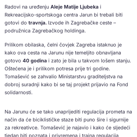
Radovi na uređenju
Aleje Matije Ljubeka
i
Rekreacijsko-sportskoga centra Jarun bi trebali biti
gotovi do
travnja.
Izvode ih Zagrebačke ceste –
podružnica Zagrebačkog holdinga.
Prilikom obilaska, čelni čovjek Zagreba istaknuo je
kako ova cesta na Jarunu nije temeljito obnavljana
gotovo
40 godina
i zato je bila u takvom lošem stanju.
Oštećena je i prilikom potresa prije tri godine.
Tomašević se zahvalio Ministarstvu graditeljstva na
dobroj suradnji kako bi se taj projekt prijavio na Fond
solidarnosti.
Na Jarunu će se tako unaprijediti regulacija prometa na
način da će biciklističke staze biti puno šire i sigurnije
za rekreativce. Tomašević je najavio i kako će sljedeći
tjedan biti poznata i privremena i trajna regulacija