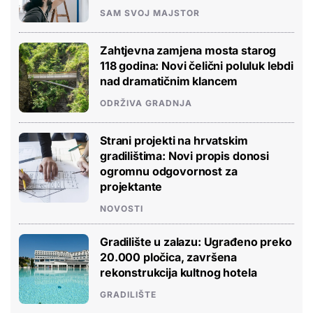
SAM SVOJ MAJSTOR
Zahtjevna zamjena mosta starog
118 godina: Novi čelični poluluk lebdi
nad dramatičnim klancem
ODRŽIVA GRADNJA
Strani projekti na hrvatskim
gradilištima: Novi propis donosi
ogromnu odgovornost za
projektante
NOVOSTI
Gradilište u zalazu: Ugrađeno preko
20.000 pločica, završena
rekonstrukcija kultnog hotela
GRADILIŠTE