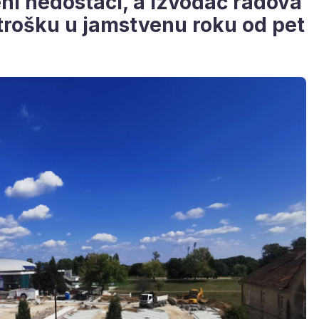
eni nedostaci, a izvođač radova
 trošku u jamstvenu roku od pet