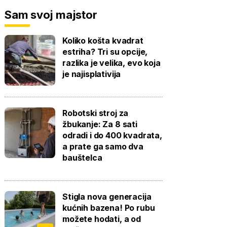
Sam svoj majstor
Koliko košta kvadrat
estriha? Tri su opcije,
razlika je velika, evo koja
je najisplativija
Robotski stroj za
žbukanje: Za 8 sati
odradi i do 400 kvadrata,
a prate ga samo dva
bauštelca
Stigla nova generacija
kućnih bazena! Po rubu
možete hodati, a od