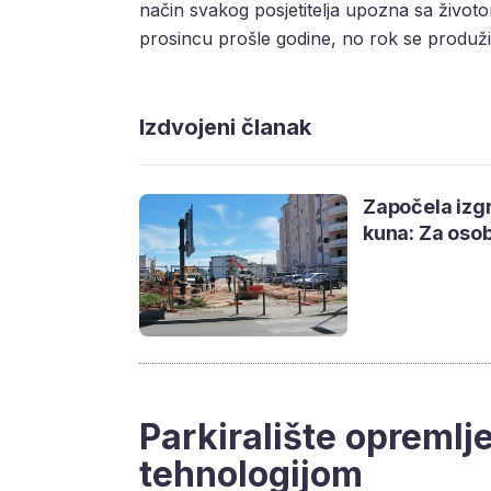
način svakog posjetitelja upozna sa životo
prosincu prošle godine, no rok se produž
Izdvojeni članak
Započela izgr
kuna: Za osob
Parkiralište opreml
tehnologijom