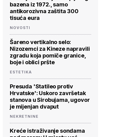
bazena iz 1972., samo
antikorozivna zaštita 300
tisuća eura
NOVOSTI
Šareno vertikalno selo:
Nizozemci za Kineze napravili
zgradu koja pomiče granice,
boje i oblici pršte
ESTETIKA
Presuda 'Statileo protiv
Hrvatske': Uskoro završetak
stanova u Sirobujama, ugovor
je mijenjan dvaput
NEKRETNINE
Kreće istraživanje sondama