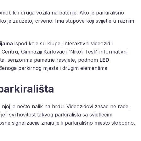
mobile i druga vozila na baterije. Ako je parkirališno
 ako je zauzeto, crveno. Ima stupove koji svijetle u raznim
ijama
ispod koje su klupe, interaktivni videozid i
entru, Gimnaziji Karlovac i ‘Nikoli Tesli’, informativni
išta, senzorima pametne rasvjete, podnom
LED
iđenoga parkirnog mjesta i drugim elementima.
parkirališta
 njoj je nešto nalik na hrđu. Videozidovi zasad ne rade,
e i svrhovitost takvog parkirališta sa svjetlećim
sne signalizacije znaju je li parkirališno mjesto slobodno.