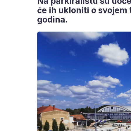
Na parkiralištu su uoč
će ih ukloniti o svojem
godina.