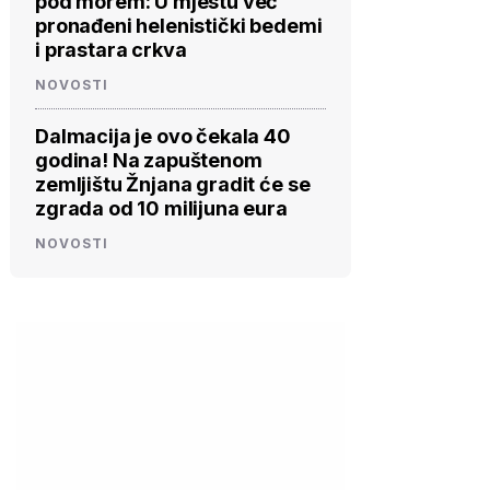
pod morem: U mjestu već
pronađeni helenistički bedemi
i prastara crkva
NOVOSTI
Dalmacija je ovo čekala 40
godina! Na zapuštenom
zemljištu Žnjana gradit će se
zgrada od 10 milijuna eura
NOVOSTI