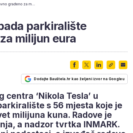
U Karlovcu se raspada parkiralište nedavno građeno za milijun eura
pada parkiralište
a milijun eura
Dodajte Bauštela.hr kao željeni izvor na Googleu
 centra ‘Nikola Tesla’ u
arkiralište s 56 mjesta koje je
vet milijuna kuna. Radove je
dnja, a nadzor tvrtka INMARK.