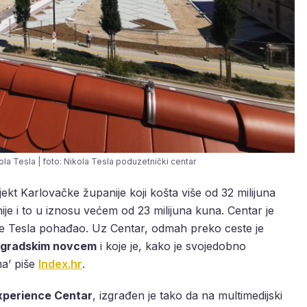
kola Tesla | foto: Nikola Tesla poduzetnički centar
jekt Karlovačke županije koji košta više od 32 milijuna
e i to u iznosu većem od 23 milijuna kuna. Centar je
 je Tesla pohađao. Uz Centar, odmah preko ceste je
gradskim novcem
i koje je, kako je svojedobno
ma’ piše
Index.hr
.
Experience Centar
, izgrađen je tako da na multimedijski