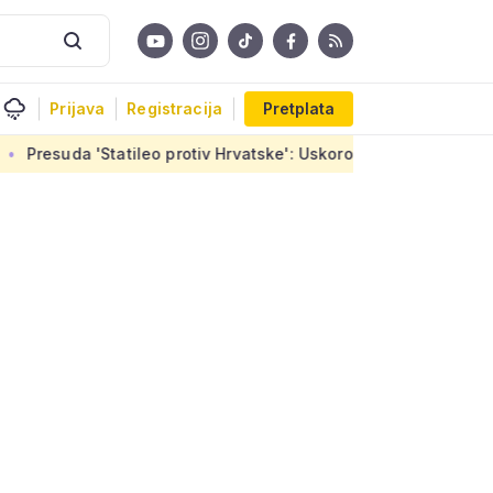
Prijava
Registracija
Pretplata
ileo protiv Hrvatske': Uskoro završetak stanova u Sirobujama, 