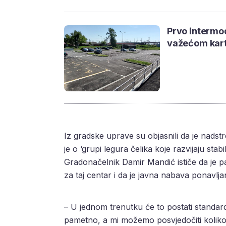
Prvo intermod
važećom kart
Iz gradske uprave su objasnili da je nadstr
je o ‘grupi legura čelika koje razvijaju sta
Gradonačelnik Damir Mandić ističe da je p
za taj centar i da je javna nabava ponavljan
– U jednom trenutku će to postati standard 
pametno, a mi možemo posvjedočiti koliko