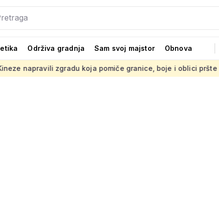
tetika
Održiva gradnja
Sam svoj majstor
Obnova
gradu koja pomiče granice, boje i oblici pršte
Presuda 'Stat