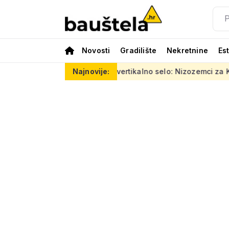
Novosti
Gradilište
Nekretnine
Es
eura
Šareno vertikalno selo: Nizozemci za Kineze napravili z
Najnovije: