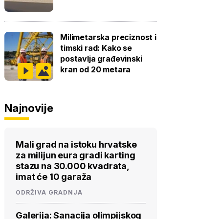
Milimetarska preciznost i
timski rad: Kako se
postavlja građevinski
kran od 20 metara
Najnovije
Mali grad na istoku hrvatske
za milijun eura gradi karting
stazu na 30.000 kvadrata,
imat će 10 garaža
ODRŽIVA GRADNJA
Galerija: Sanacija olimpijskog