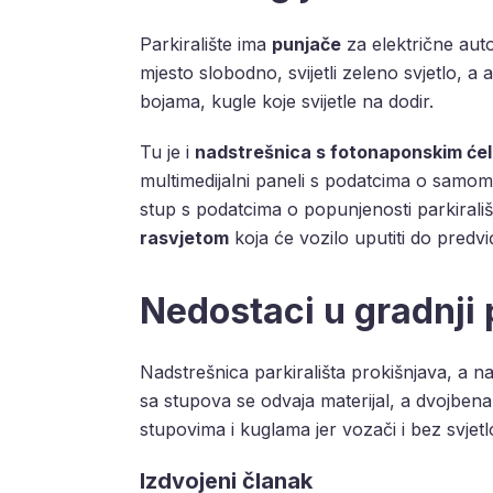
Parkiralište ima
punjače
za električne auto
mjesto slobodno, svijetli zeleno svjetlo, a
bojama, kugle koje svijetle na dodir.
Tu je i
nadstrešnica s fotonaponskim ćel
multimedijalni paneli s podatcima o samom C
stup s podatcima o popunjenosti parkiral
rasvjetom
koja će vozilo uputiti do predv
Nedostaci u gradnji 
Nadstrešnica parkirališta prokišnjava, a na
sa stupova se odvaja materijal, a dvojbena j
stupovima i kuglama jer vozači i bez svjetlo
Izdvojeni članak