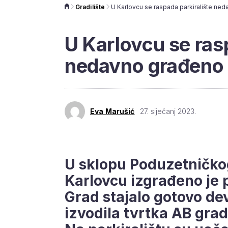
Gradilište
U Karlovcu se ras
nedavno građeno z
Eva Marušić
27. siječanj 2023.
U sklopu Poduzetničkog
Karlovcu izgrađeno je p
Grad stajalo gotovo de
izvodila tvrtka AB gra