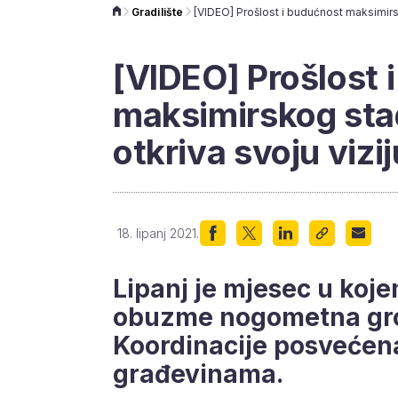
Gradilište
[VIDEO] Prošlost 
maksimirskog stad
otkriva svoju vizij
18. lipanj 2021.
Lipanj je mjesec u koj
obuzme nogometna groz
Koordinacije posvećen
građevinama.