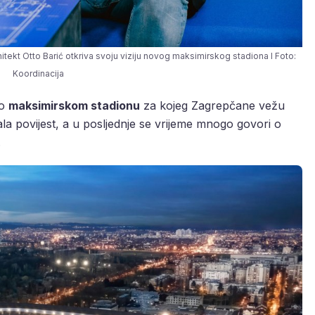
itekt Otto Barić otkriva svoju viziju novog maksimirskog stadiona I Foto:
Koordinacija
 o
maksimirskom stadionu
za kojeg Zagrepčane vežu
a povijest, a u posljednje se vrijeme mnogo govori o
.