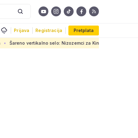
Prijava
Registracija
Pretplata
alno selo: Nizozemci za Kineze napravili zgradu koja pomiče gra