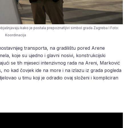
objašnjavaju kako je postala prepoznatljivi simbol grada Zagreba I Foto:
Koordinacija
nostavnijeg transporta, na gradilištu pored Arene
la, koje su ujedno i glavni nosivi, konstrukcijski
ajući se tih mjeseci intenzivnog rada na Areni, Marković
, no kad čovjek ide na more i na izlazu iz grada pogleda
djelovao u timu koji je odradio ovaj složeni i kompliciran