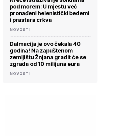
pod morem: U mjestu već
pronađeni helenistički bedemi
i prastara crkva
NOVOSTI
Dalmacija je ovo čekala 40
godina! Na zapuštenom
zemljištu Žnjana gradit će se
zgrada od 10 milijuna eura
NOVOSTI