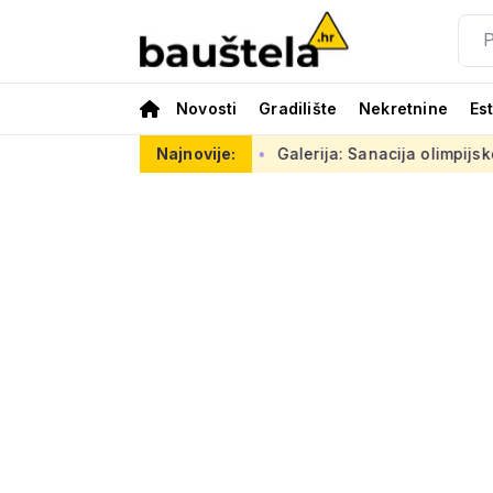
Novosti
Gradilište
Nekretnine
Es
t će 10 garaža
Galerija: Sanacija olimpijskog bazena iz 1972
Najnovije: