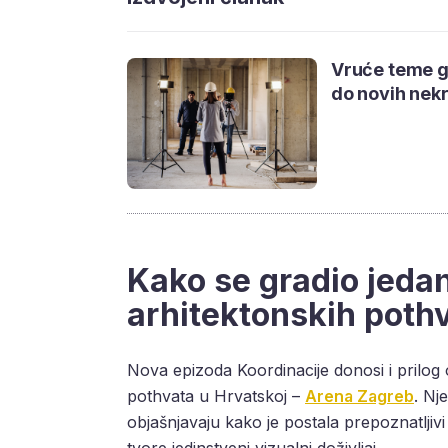
Vruće teme g
do novih nek
Kako se gradio jeda
arhitektonskih poth
Nova epizoda Koordinacije donosi i prilog
pothvata u Hrvatskoj –
Arena Zagreb
. Nj
objašnjavaju kako je postala prepoznatlji
tvore jedinstveni vizualni doživljaj.