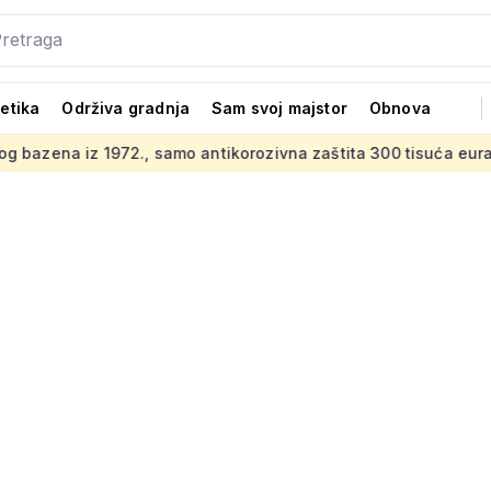
tetika
Održiva gradnja
Sam svoj majstor
Obnova
., samo antikorozivna zaštita 300 tisuća eura
Šareno vertik