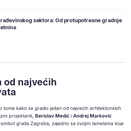
rađevinskog sektora: Od protupotresne gradnje
retnina
n od najvećih
vata
 o tome kako se gradio jedan od najvećih arhitektonskih
ezini projektanti,
Berislav Medić
i
Andrej Marković
vi simbol grada Zagreba, zajedno sa svojim lamelama koje