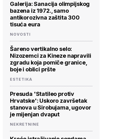
Galerija: Sanacija olimpijskog
bazena iz 1972., samo
antikorozivna zaštita 300
tisuća eura
NOVOSTI
Šareno vertikalno selo:
Nizozemci za Kineze napravili
zgradu koja pomiče granice,
boje i oblici pršte
ESTETIKA
Presuda 'Statileo protiv
Hrvatske': Uskoro završetak
stanova u Sirobujama, ugovor
je mijenjan dvaput
NEKRETNINE
Kreće istraživanje sondama