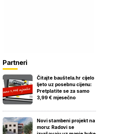
Partneri
Čitajte bauštela.hr cijelo
ljeto uz posebnu cijenu:
Pretplatite se za samo
3,99 € mjesečno
Novi stambeni projekt na
moru: Radovi se
izvršavaju uz manje buke