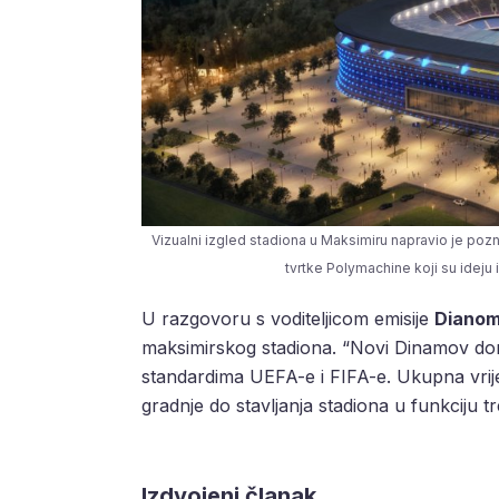
Vizualni izgled stadiona u Maksimiru napravio je pozna
tvrtke Polymachine koji su ideju i 
U razgovoru s voditeljicom emisije
Dianom
maksimirskog stadiona. “Novi Dinamov dom
standardima UEFA-e i FIFA-e. Ukupna vrije
gradnje do stavljanja stadiona u funkciju tre
Izdvojeni članak