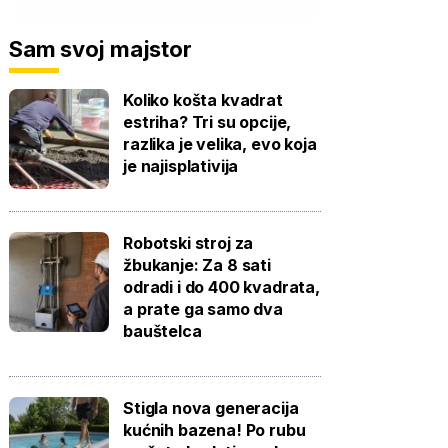
Sam svoj majstor
Koliko košta kvadrat
estriha? Tri su opcije,
razlika je velika, evo koja
je najisplativija
Robotski stroj za
žbukanje: Za 8 sati
odradi i do 400 kvadrata,
a prate ga samo dva
bauštelca
Stigla nova generacija
kućnih bazena! Po rubu