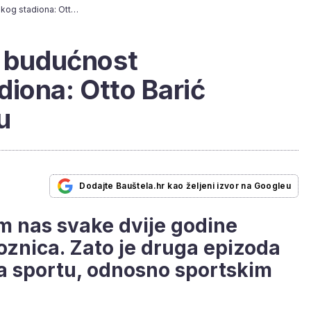
[VIDEO] Prošlost i budućnost maksimirskog stadiona: Otto Barić otkriva svoju viziju
i budućnost
iona: Otto Barić
u
Dodajte Bauštela.hr kao željeni izvor na Googleu
em nas svake dvije godine
nica. Zato je druga epizoda
a sportu, odnosno sportskim