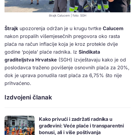
štrajk Calucem | foto: SGH
Štrajk
upozorenja održan je u krugu tvrtke
Calucem
nakon propalih višemjesečnih pregovora oko rasta
plaća na račun inflacije koja je kroz protekle dvije
godine ‘pojela’ plaće radnika. Iz
Sindikata
graditeljstva Hrvatske
(SGH) izvještavaju kako je od
poslodavca traženo povišenje osnovnih plaća za 20%,
dok je uprava ponudila rast plaća za 6,75% što nije
prihvaćeno.
Izdvojeni članak
Kako privući i zadržati radnika u
građevini: Veće plaće i transparentni
bonusi, ali i više poštivanja