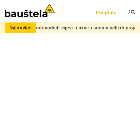
Pretplata
ovodnih cijevi u okviru sedam velikih projekata: Iznos 50 milij
Najnovije: