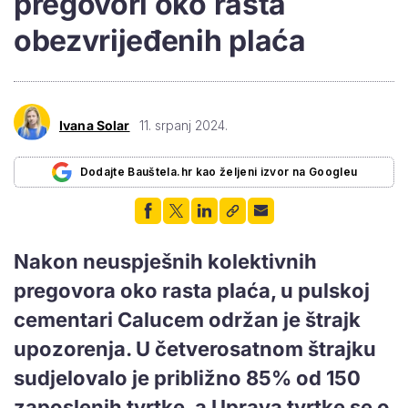
pregovori oko rasta
obezvrijeđenih plaća
Ivana Solar
11. srpanj 2024.
Dodajte Bauštela.hr kao željeni izvor na Googleu
Nakon neuspješnih kolektivnih
pregovora oko rasta plaća, u pulskoj
cementari Calucem održan je štrajk
upozorenja. U četverosatnom štrajku
sudjelovalo je približno 85% od 150
zaposlenih tvrtke, a Uprava tvrtke se o