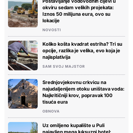
Postavljanje vodovodnih cijevi u
okviru sedam velikih projekata:
Iznos 50 milijuna eura, ovo su
lokacije
NOVOSTI
Koliko košta kvadrat estriha? Tri su
opcije, razlika je velika, evo koja je
najisplativija
SAM SVOJ MAJSTOR
Srednjovjekovnu crkvicu na
najudaljenijem otoku uništava voda:
Najkritičniji krov, popravak 100
tisuća eura
OBNOVA
Uz omiljeno kupalište u Puli
najavljen mega luksuzni hotel: