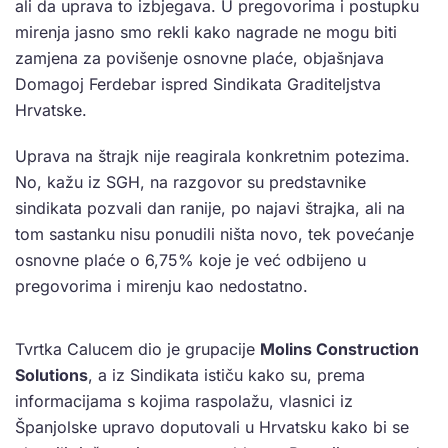
ali da uprava to izbjegava. U pregovorima i postupku
mirenja jasno smo rekli kako nagrade ne mogu biti
zamjena za povišenje osnovne plaće, objašnjava
Domagoj Ferdebar ispred Sindikata Graditeljstva
Hrvatske.
Uprava na štrajk nije reagirala konkretnim potezima.
No, kažu iz SGH, na razgovor su predstavnike
sindikata pozvali dan ranije, po najavi štrajka, ali na
tom sastanku nisu ponudili ništa novo, tek povećanje
osnovne plaće o 6,75% koje je već odbijeno u
pregovorima i mirenju kao nedostatno.
Tvrtka Calucem dio je grupacije
Molins Construction
Solutions
, a iz Sindikata ističu kako su, prema
informacijama s kojima raspolažu, vlasnici iz
Španjolske upravo doputovali u Hrvatsku kako bi se