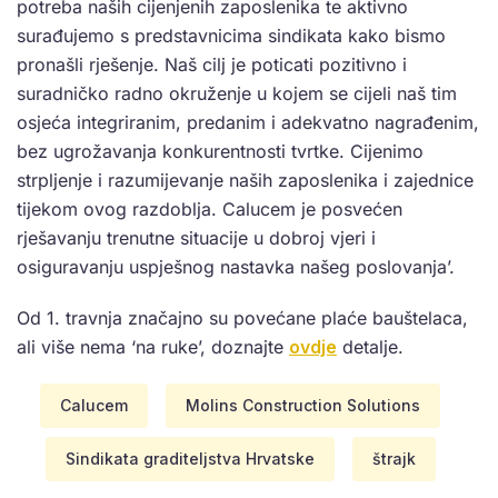
potreba naših cijenjenih zaposlenika te aktivno
surađujemo s predstavnicima sindikata kako bismo
pronašli rješenje. Naš cilj je poticati pozitivno i
suradničko radno okruženje u kojem se cijeli naš tim
osjeća integriranim, predanim i adekvatno nagrađenim,
bez ugrožavanja konkurentnosti tvrtke. Cijenimo
strpljenje i razumijevanje naših zaposlenika i zajednice
tijekom ovog razdoblja. Calucem je posvećen
rješavanju trenutne situacije u dobroj vjeri i
osiguravanju uspješnog nastavka našeg poslovanja’.
Od 1. travnja značajno su povećane plaće bauštelaca,
ali više nema ‘na ruke’, doznajte
ovdje
detalje.
Calucem
Molins Construction Solutions
Sindikata graditeljstva Hrvatske
štrajk