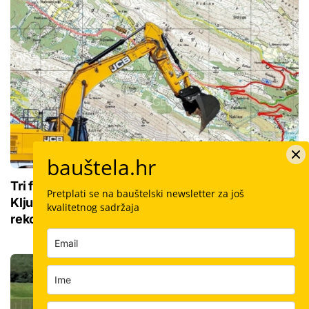
bauštela.hr
Tri faze, pet kilometara i stotine bauštelaca:
Pretplati se na bauštelski newsletter za još
Ključna veza između Splita i Omiša ide u mega
kvalitetnog sadržaja
rekonstrukciju