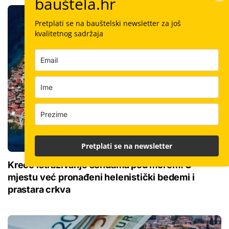
bauštela.hr
Pretplati se na bauštelski newsletter za još
kvalitetnog sadržaja
Pretplati se na newsletter
Kreće istraživanje sondama pod morem: U
mjestu već pronađeni helenistički bedemi i
prastara crkva