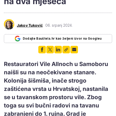
na dva mjeseca
Jakov Tuković
06. srpanj 2024.
Dodajte Bauštela.hr kao željeni izvor na Googleu
Restauratori Vile Allnoch u Samoboru
naišli su na neočekivane stanare.
Kolonija šišmiša, inače strogo
zaštićena vrsta u Hrvatskoj, nastanila
se u tavanskom prostoru vile. Zbog
toga su svi bučni radovi na tavanu
zabranjeni do 1. rujna. Grad je