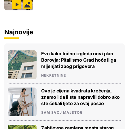
Najnovije
Evo kako točno izgleda novi plan
Borovja: Pitali smo Grad hoće li ga
mijenjati zbog prigovora
NEKRETNINE
Ovo je cijena kvadrata krečenja,
znamo i da li ste napravili dobro ako
ste čekali ljeto za ovaj posao
SAM SVOJ MAJSTOR
Zahtjevna zamjena mosta starog