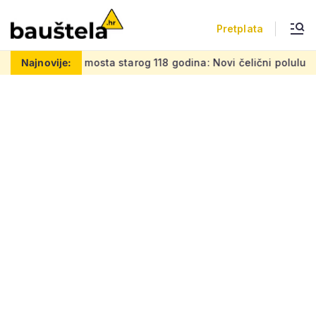
Pretplata
ta starog 118 godina: Novi čelični poluluk lebdi nad dramati
Najnovije: