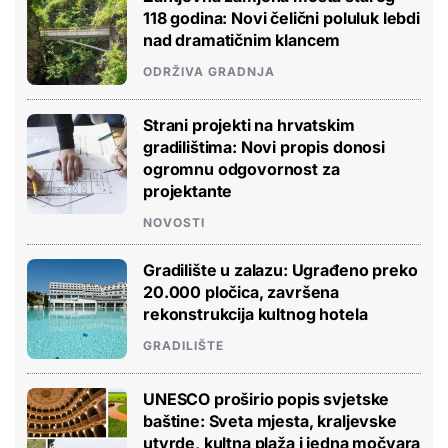
118 godina: Novi čelični poluluk lebdi
nad dramatičnim klancem
ODRŽIVA GRADNJA
Strani projekti na hrvatskim
gradilištima: Novi propis donosi
ogromnu odgovornost za
projektante
NOVOSTI
Gradilište u zalazu: Ugrađeno preko
20.000 pločica, završena
rekonstrukcija kultnog hotela
GRADILIŠTE
UNESCO proširio popis svjetske
baštine: Sveta mjesta, kraljevske
utvrde, kultna plaža i jedna močvara