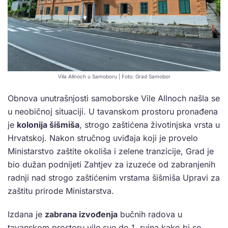
Vila Allnoch u Samoboru | Foto: Grad Samobor
Obnova unutrašnjosti samoborske Vile Allnoch našla se
u neobičnoj situaciji. U tavanskom prostoru pronađena
je
kolonija šišmiša
, strogo zaštićena životinjska vrsta u
Hrvatskoj. Nakon stručnog uviđaja koji je provelo
Ministarstvo zaštite okoliša i zelene tranzicije, Grad je
bio dužan podnijeti Zahtjev za izuzeće od zabranjenih
radnji nad strogo zaštićenim vrstama šišmiša Upravi za
zaštitu prirode Ministarstva.
Izdana je
zabrana izvođenja
bučnih radova u
tavanskom prostoru vile sve do 1. rujna kako bi se