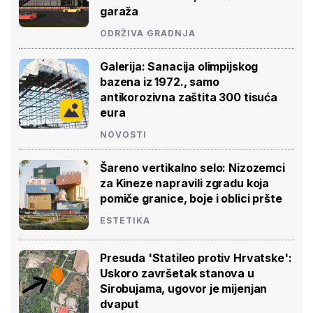
garaža
ODRŽIVA GRADNJA
Galerija: Sanacija olimpijskog
bazena iz 1972., samo
antikorozivna zaštita 300 tisuća
eura
NOVOSTI
Šareno vertikalno selo: Nizozemci
za Kineze napravili zgradu koja
pomiče granice, boje i oblici pršte
ESTETIKA
Presuda 'Statileo protiv Hrvatske':
Uskoro završetak stanova u
Sirobujama, ugovor je mijenjan
dvaput