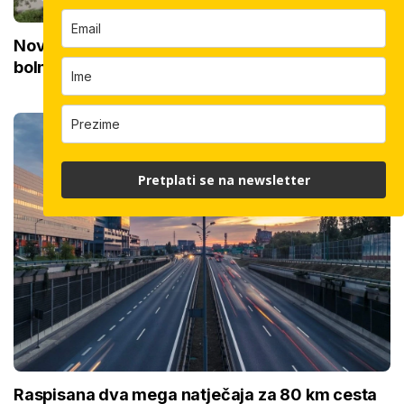
Novi KBC na istoku Hrvatske zamijenit će 15
bolnica: Priprema se 'teren' za početak gradnje
Pretplati se na newsletter
Raspisana dva mega natječaja za 80 km cesta