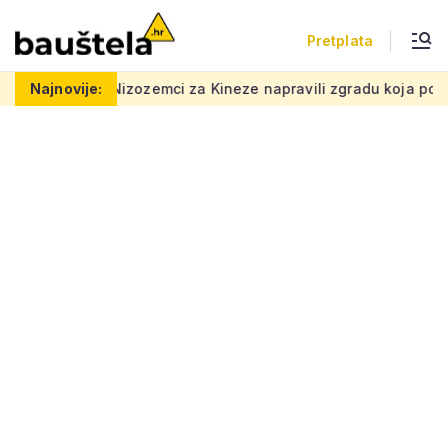
Pretplata
zozemci za Kineze napravili zgradu koja pomiče granice, boje i 
Najnovije: