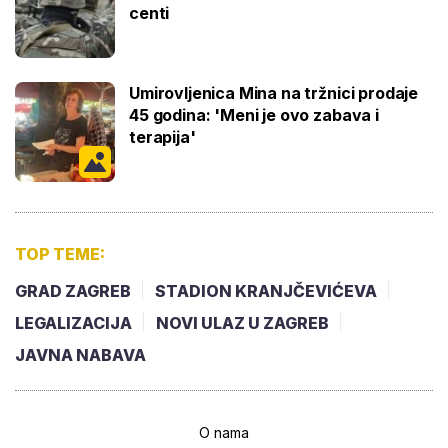
centi
Umirovljenica Mina na tržnici prodaje
45 godina: 'Meni je ovo zabava i
terapija'
TOP TEME:
GRAD ZAGREB
STADION KRANJČEVIĆEVA
LEGALIZACIJA
NOVI ULAZ U ZAGREB
JAVNA NABAVA
O nama