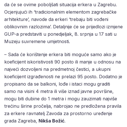
da će se ovime poboljšati situacija erkera u Zagrebu.
Ocjenjujući ih ‘tradicionalnim elementom zagrebačke
arhitekture’, navode da erkeri ‘trebaju biti vođeni
oblikovnim razlozima’. Detaljnije će se prijedlozi izmjene
GUP-a predstaviti u ponedjeljak, 8. srpnja u 17 sati u
Muzeju suvremene umjetnosti.
– Sada će korištenje erkera biti moguće samo ako je
koeficijent iskoristivosti 90 posto ili manje u odnosu na
najveći dozvoljeni na predmetnoj čestici, a ukupni
koeficijent izgrađenosti ne prelazi 95 posto. Dodatno je
propisano da se balkoni, lođe i istaci mogu graditi
samo na visini 4 metra ili više iznad javne površine,
mogu biti dubine do 1 metra i mogu zauzimati najviše
trećinu širine pročelja, nabrojao ne predložena pravila
za erkere ravnatelj Zavoda za prostorno uređenje
grada Zagreba,
Nikša Božić
.