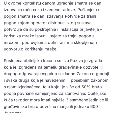
U ovome kontekstu danom ugradnje smatra se dan
izdavanja računa za izvedene radove. Puštanjem u
pogon smatra se dan izdavanja Potvrde za trajni
pogon kojom operator distribucijskog sustava
potvrđuje da su postrojenje i instalacija prijavitelja –
korisnika mreže ispunili uvjete za trajni pogon s
mrežom, pod uvjetima definiranim u sklopljenom
ugovoru o korištenju mreže.
Postojeća obiteljska kuća u smislu Poziva je zgrada
koja je izgrađena na temelju građevinske dozvole ili
drugog odgovarajućeg akta sukladno Zakonu o gradnji
i svaka druga koja je navedenim ili posebnim zakonom
s njom izjednačena, te u kojoj je više od 50% bruto
podne površine namijenjeno za stanovanje. Obiteljske
kuća također mora imati najviše 3 stambene jedinice ili
građevinsku bruto površinu manju ili jednaku 600