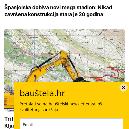
Španjolska dobiva novi mega stadion: Nikad
završena konstrukcija stara je 20 godina
bauštela.hr
Pretplati se na bauštelski newsletter za još
kvalitetnog sadržaja
Tri faze, pet kilometara i stotine bauštelaca:
Ključna veza između Splita i Omiša ide u mega