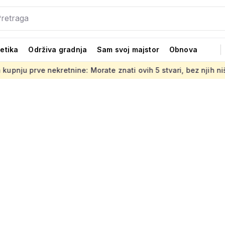
tetika
Održiva gradnja
Sam svoj majstor
Obnova
etnine: Morate znati ovih 5 stvari, bez njih ništa
Jedno od