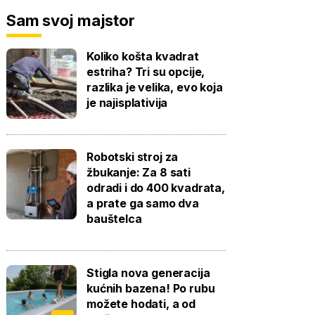
Sam svoj majstor
Koliko košta kvadrat
estriha? Tri su opcije,
razlika je velika, evo koja
je najisplativija
Robotski stroj za
žbukanje: Za 8 sati
odradi i do 400 kvadrata,
a prate ga samo dva
bauštelca
Stigla nova generacija
kućnih bazena! Po rubu
možete hodati, a od