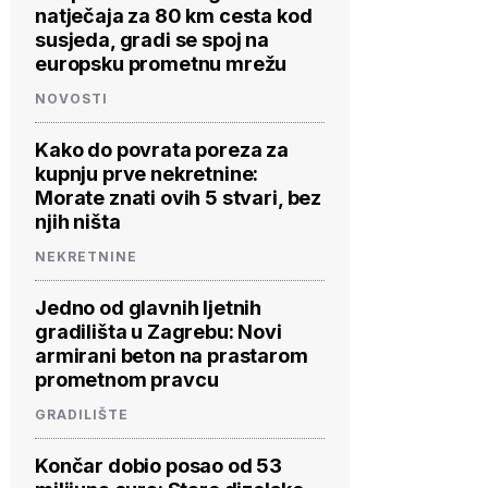
natječaja za 80 km cesta kod
susjeda, gradi se spoj na
europsku prometnu mrežu
NOVOSTI
Kako do povrata poreza za
kupnju prve nekretnine:
Morate znati ovih 5 stvari, bez
njih ništa
NEKRETNINE
Jedno od glavnih ljetnih
gradilišta u Zagrebu: Novi
armirani beton na prastarom
prometnom pravcu
GRADILIŠTE
Končar dobio posao od 53