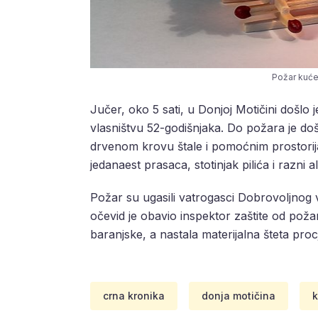
Požar kuće
Jučer, oko 5 sati, u Donjoj Motičini došlo
vlasništvu 52-godišnjaka. Do požara je došl
drvenom krovu štale i pomoćnim prostorija
jedanaest prasaca, stotinjak pilića i razni al
Požar su ugasili vatrogasci Dobrovoljnog
očevid je obavio inspektor zaštite od pož
baranjske, a nastala materijalna šteta pro
crna kronika
donja motičina
k