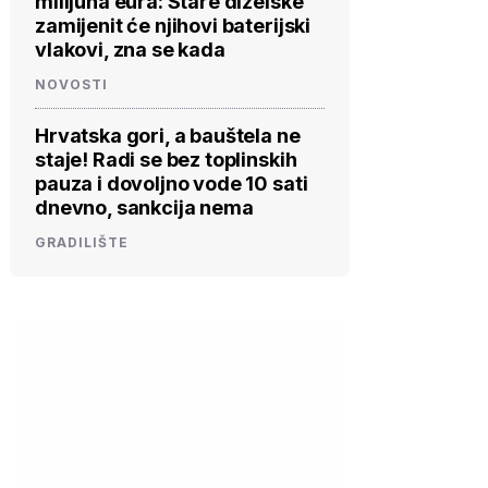
milijuna eura: Stare dizelske
zamijenit će njihovi baterijski
vlakovi, zna se kada
NOVOSTI
Hrvatska gori, a bauštela ne
staje! Radi se bez toplinskih
pauza i dovoljno vode 10 sati
dnevno, sankcija nema
GRADILIŠTE