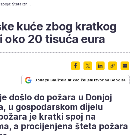
Izgorio dio obiteljske kuće zbog kratkog spoja: Šteta iznosi oko 20 tisuća eura
jske kuće zbog kratkog
i oko 20 tisuća eura
Dodajte Bauštela.hr kao željeni izvor na Googleu
je došlo do požara u Donjoj
ca, u gospodarskom dijelu
požara je kratki spoj na
ma, a procijenjena šteta požara