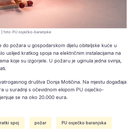
 | foto: PU osječko-baranjske
 je do požara u gospodarskom dijelu obiteljske kuće u
o uslijed kratkog spoja na električnim instalacijama na
ma koje su izgorjele. U požaru je uginula jedna svinja,
ati.
 vatrogasnog društva Donja Motičina. Na mjestu događaja
ara u suradnji s očevidnom ekipom PU osječko-
cjenjuje se na oko 20.000 eura.
ratki spoj
požar
PU osječko baranjska