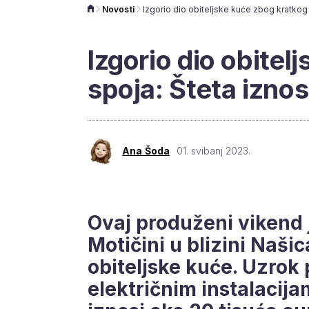
Novosti
Izgorio dio obitel
spoja: Šteta iznos
Ana Šoda
01. svibanj 2023.
Ovaj produženi vikend 
Motičini u blizini Naši
obiteljske kuće. Uzrok 
električnim instalacija