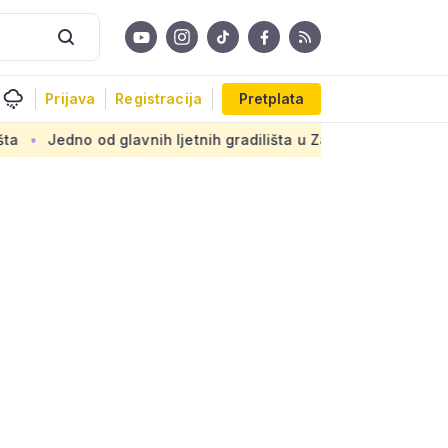
Prijava
Registracija
Pretplata
 glavnih ljetnih gradilišta u Zagrebu: Novi armirani beton na