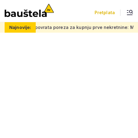
Pretplata
rata poreza za kupnju prve nekretnine: Morate znati ovih 5 stva
Najnovije: