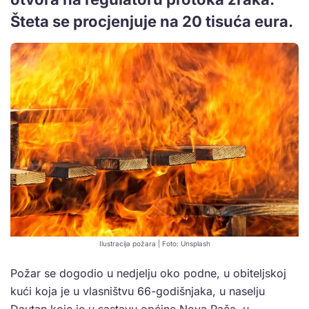
Šteta se procjenjuje na 20 tisuća eura.
Ilustracija požara | Foto: Unsplash
Požar se dogodio u nedjelju oko podne, u obiteljskoj
kući koja je u vlasništvu 66-godišnjaka, u naselju
Dautan koje je u sastavu općine Nova Rača, u