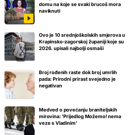
domu na koje se svaki brucoš mora
naviknuti
Ovo je 10 srednjoškolskih smjerova u
Krapinsko-zagorskoj županiji koje su
2026. upisali najbolji osmaši
Broj rođenih raste dok broj umrlih
pada: Prirodni prirast svejedno je
negativan
Medved o povećanju braniteljskih
mirovina: 'Prijedlog Možemo! nema
veze s Vladinim'