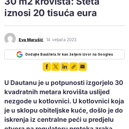
30 m2 krovišta: Šteta
iznosi 20 tisuća eura
Eva Marušić
14. veljača 2023.
Dodajte Bauštela.hr kao željeni izvor na Googleu
U Dautanu je u potpunosti izgorjelo 30
kvadratnih metara krovišta uslijed
nezgode u kotlovnici. U kotlovnici koja
je u sklopu obiteljske kuće, došlo je do
iskrenja iz centralne peći u predjelu
otvora na regulatoru protoka zraka.