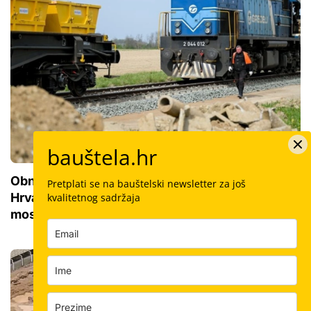
bauštela.hr
Obnova pruge od 200 milijuna eura na sjeveru
Pretplati se na bauštelski newsletter za još
Hrvatske: Ministarstvo ima posebne zahtjeve za
kvalitetnog sadržaja
most