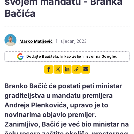
svojem mandatu - Branka
Bačića
Marko Matijević
11. siječanj 2023.
Dodajte Bauštela.hr kao željeni izvor na Googleu
Branko Bačić će postati peti ministar
graditeljstva u mandatu premijera
Andreja Plenkovića, upravo je to
novinarima objavio premijer.
Zanimljivo, Bačić je već bio ministar na
čelu resora zaštite okoliša, prostornog