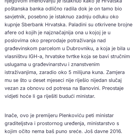
njegovom imenovanju je istaknuo kako je Hrvatska
poštanska banka odlično radila dok je on tamo bio
savjetnik, posebno je istaknuo zadnju odluku oko
kupnje Sberbank Hrvatska. Paladini su otkrivene brojne
afere od kojih je najznačajnija ona u kojoj je u
poslovima oko preprodaje potraživanja nad
građevinskom parcelom u Dubrovniku, a koja je bila u
vlasništvu IGH-a, hrvatske tvrtke koja se bavi stručnim
uslugama u građevinarstvu i znanstvenim
istraživanjima, zaradio oko 5 milijuna kuna. Zamjera
mu se što u deset mjeseci nije riješio nijedan slučaj
vezan za obnovu od potresa na Banovini. Preostaje
vidjeti hoće li ga riješiti budući ministar.
Inače, ovo je premijeru Plenkoviću peti ministar
graditeljstva i prostornog uređenja, ministarstvo s
kojim očito nema baš puno sreće. Još davne 2016.