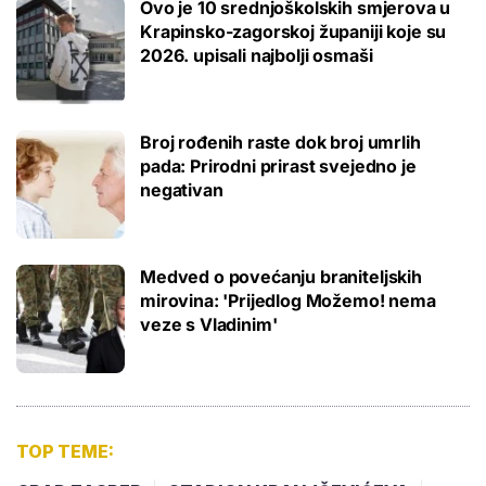
Ovo je 10 srednjoškolskih smjerova u
Krapinsko-zagorskoj županiji koje su
2026. upisali najbolji osmaši
Broj rođenih raste dok broj umrlih
pada: Prirodni prirast svejedno je
negativan
Medved o povećanju braniteljskih
mirovina: 'Prijedlog Možemo! nema
veze s Vladinim'
TOP TEME: