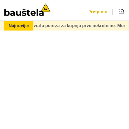
Pretplata
ta poreza za kupnju prve nekretnine: Morate znati ovih 5 stvari
Najnovije: