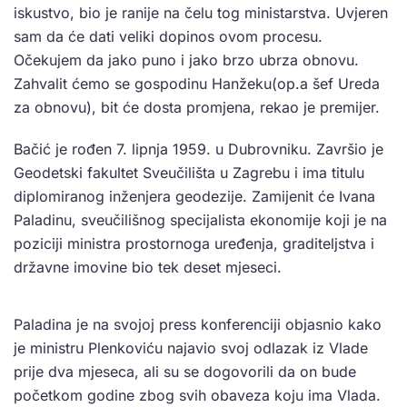
iskustvo, bio je ranije na čelu tog ministarstva. Uvjeren
sam da će dati veliki dopinos ovom procesu.
Očekujem da jako puno i jako brzo ubrza obnovu.
Zahvalit ćemo se gospodinu Hanžeku(op.a šef Ureda
za obnovu), bit će dosta promjena, rekao je premijer.
Bačić je rođen 7. lipnja 1959. u Dubrovniku. Završio je
Geodetski fakultet Sveučilišta u Zagrebu i ima titulu
diplomiranog inženjera geodezije. Zamijenit će Ivana
Paladinu, sveučilišnog specijalista ekonomije koji je na
poziciji ministra prostornoga uređenja, graditeljstva i
državne imovine bio tek deset mjeseci.
Paladina je na svojoj press konferenciji objasnio kako
je ministru Plenkoviću najavio svoj odlazak iz Vlade
prije dva mjeseca, ali su se dogovorili da on bude
početkom godine zbog svih obaveza koju ima Vlada.