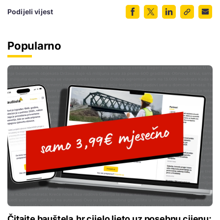
Podijeli vijest
Popularno
Čitajte bauštela.hr cijelo ljeto uz posebnu cijenu: