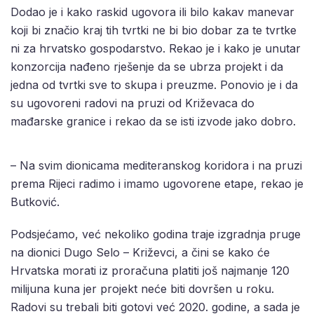
Dodao je i kako raskid ugovora ili bilo kakav manevar
koji bi značio kraj tih tvrtki ne bi bio dobar za te tvrtke
ni za hrvatsko gospodarstvo. Rekao je i kako je unutar
konzorcija nađeno rješenje da se ubrza projekt i da
jedna od tvrtki sve to skupa i preuzme. Ponovio je i da
su ugovoreni radovi na pruzi od Križevaca do
mađarske granice i rekao da se isti izvode jako dobro.
– Na svim dionicama mediteranskog koridora i na pruzi
prema Rijeci radimo i imamo ugovorene etape, rekao je
Butković.
Podsjećamo, već nekoliko godina traje izgradnja pruge
na dionici Dugo Selo – Križevci, a čini se kako će
Hrvatska morati iz proračuna platiti još najmanje 120
milijuna kuna jer projekt neće biti dovršen u roku.
Radovi su trebali biti gotovi već 2020. godine, a sada je