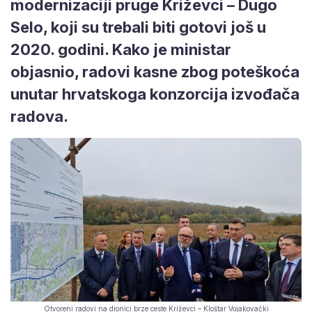
modernizaciji pruge Križevci – Dugo
Selo, koji su trebali biti gotovi još u
2020. godini. Kako je ministar
objasnio, radovi kasne zbog poteškoća
unutar hrvatskoga konzorcija izvođača
radova.
Otvoreni radovi na dionici brze ceste Križevci – Kloštar Vojakovački