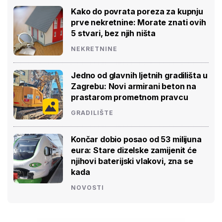
Kako do povrata poreza za kupnju
prve nekretnine: Morate znati ovih
5 stvari, bez njih ništa
NEKRETNINE
Jedno od glavnih ljetnih gradilišta u
Zagrebu: Novi armirani beton na
prastarom prometnom pravcu
GRADILIŠTE
Končar dobio posao od 53 milijuna
eura: Stare dizelske zamijenit će
njihovi baterijski vlakovi, zna se
kada
NOVOSTI