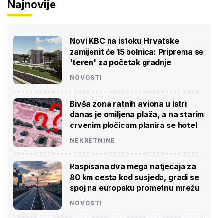
Najnovije
Novi KBC na istoku Hrvatske
zamijenit će 15 bolnica: Priprema se
'teren' za početak gradnje
NOVOSTI
Bivša zona ratnih aviona u Istri
danas je omiljena plaža, a na starim
crvenim pločicam planira se hotel
NEKRETNINE
Raspisana dva mega natječaja za
80 km cesta kod susjeda, gradi se
spoj na europsku prometnu mrežu
NOVOSTI