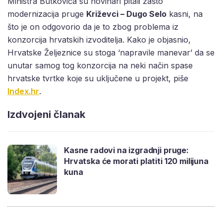
Ministra Butkovića su novinari pitali zašto
modernizacija pruge
Križevci – Dugo Selo
kasni, na
što je on odgovorio da je to zbog problema iz
konzorcija hrvatskih izvoditelja. Kako je objasnio,
Hrvatske Željeznice su stoga ‘napravile manevar’ da se
unutar samog tog konzorcija na neki način spase
hrvatske tvrtke koje su uključene u projekt, piše
Index.hr
.
Izdvojeni članak
Kasne radovi na izgradnji pruge:
Hrvatska će morati platiti 120 milijuna
kuna