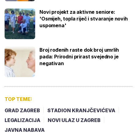
Novi projekt za aktivne seniore:
'Osmijeh, topla riječ i stvaranje novih
uspomena'
Broj rođenih raste dok broj umrlih
pada: Prirodni prirast svejedno je
negativan
TOP TEME:
GRAD ZAGREB
STADION KRANJČEVIĆEVA
LEGALIZACIJA
NOVI ULAZ U ZAGREB
JAVNA NABAVA