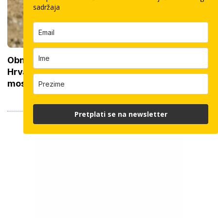
sadržaja
Obnova pruge od 200 milijuna eura na sjeveru
Hrvatske: Ministarstvo ima posebne zahtjeve za
most
Pretplati se na newsletter