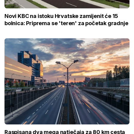
Novi KBC na istoku Hrvatske zamijenit će 15
bolnica: Priprema se 'teren' za početak gradnje
Raspisana dva mega natječaja za 80 km cesta