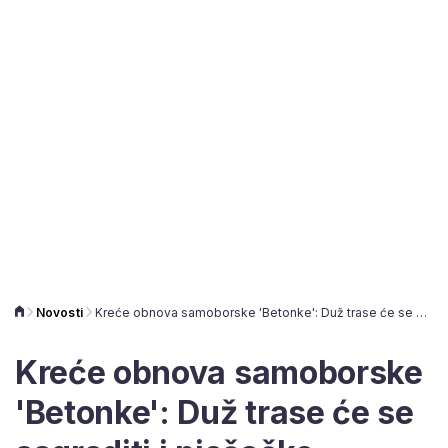
Novosti
Kreće obnova samoborske 'Betonke': Duž trase će se sagraditi i pješačko-biciklistička staza
Kreće obnova samoborske
'Betonke': Duž trase će se