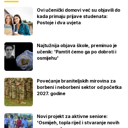
Ovi učenički domovi već su objavili do
kada primaju prijave studenata:
Postoje i dva uvjeta
Najtužnija objava škole, preminuo je
učenik: 'Pamtit ćemo ga po dobroti i
osmijehu'
Povećanje braniteljskih mirovina za
borbeni i neborbeni sektor od početka
2027. godine
Novi projekt za aktivne seniore:
'Osmijeh, topla riječ i stvaranje novih