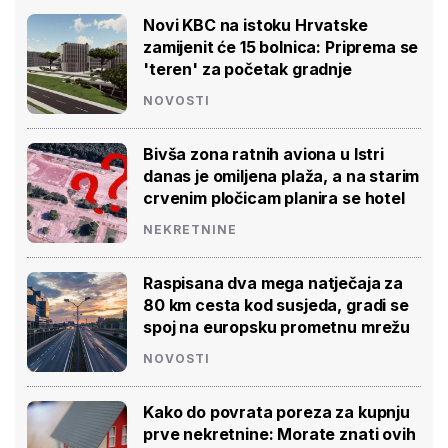
Novi KBC na istoku Hrvatske
zamijenit će 15 bolnica: Priprema se
'teren' za početak gradnje
NOVOSTI
Bivša zona ratnih aviona u Istri
danas je omiljena plaža, a na starim
crvenim pločicam planira se hotel
NEKRETNINE
Raspisana dva mega natječaja za
80 km cesta kod susjeda, gradi se
spoj na europsku prometnu mrežu
NOVOSTI
Kako do povrata poreza za kupnju
prve nekretnine: Morate znati ovih