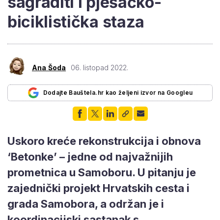
sagraditi i pješačko-
biciklistička staza
Ana Šoda
06. listopad 2022.
Dodajte Bauštela.hr kao željeni izvor na Googleu
Uskoro kreće rekonstrukcija i obnova
‘Betonke’ – jedne od najvažnijih
prometnica u Samoboru. U pitanju je
zajednički projekt Hrvatskih cesta i
grada Samobora, a održan je i
koordinacijski sastanak s