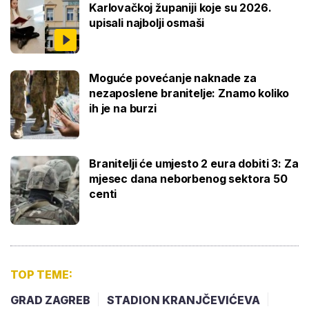
Karlovačkoj županiji koje su 2026.
upisali najbolji osmaši
Moguće povećanje naknade za
nezaposlene branitelje: Znamo koliko
ih je na burzi
Branitelji će umjesto 2 eura dobiti 3: Za
mjesec dana neborbenog sektora 50
centi
TOP TEME:
GRAD ZAGREB
STADION KRANJČEVIĆEVA