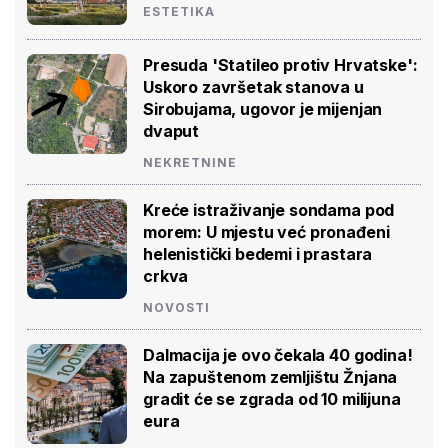
ESTETIKA
Presuda 'Statileo protiv Hrvatske':
Uskoro završetak stanova u
Sirobujama, ugovor je mijenjan
dvaput
NEKRETNINE
Kreće istraživanje sondama pod
morem: U mjestu već pronađeni
helenistički bedemi i prastara
crkva
NOVOSTI
Dalmacija je ovo čekala 40 godina!
Na zapuštenom zemljištu Žnjana
gradit će se zgrada od 10 milijuna
eura