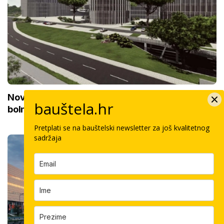
Novi KBC na istoku Hrvatske zamijenit će 15
bauštela.hr
bolnica: Priprema se 'teren' za početak gradnje
Pretplati se na bauštelski newsletter za još kvalitetnog
sadržaja