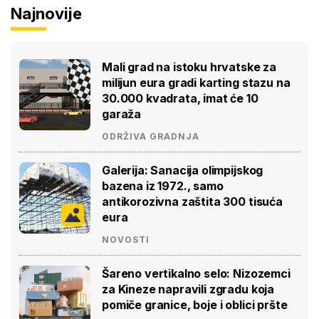
Najnovije
Mali grad na istoku hrvatske za
milijun eura gradi karting stazu na
30.000 kvadrata, imat će 10
garaža
ODRŽIVA GRADNJA
Galerija: Sanacija olimpijskog
bazena iz 1972., samo
antikorozivna zaštita 300 tisuća
eura
NOVOSTI
Šareno vertikalno selo: Nizozemci
za Kineze napravili zgradu koja
pomiče granice, boje i oblici pršte