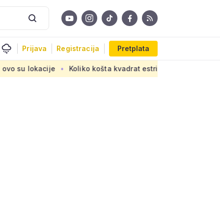
Prijava
Registracija
Pretplata
Koliko košta kvadrat estriha? Tri su opcije, razlika je velika,