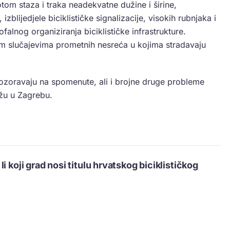
otom staza i traka neadekvatne dužine i širine,
 izblijedjele biciklističke signalizacije, visokih rubnjaka i
falnog organiziranja biciklističke infrastrukture.
kim slučajevima prometnih nesreća u kojima stradavaju
upozoravaju na spomenute, ali i brojne druge probleme
ežu u Zagrebu.
i koji grad nosi titulu hrvatskog biciklističkog