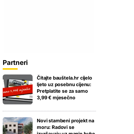
Partneri
Čitajte bauštela.hr cijelo
ljeto uz posebnu cijenu:
Pretplatite se za samo
3,99 € mjesečno
Novi stambeni projekt na
moru: Radovi se
izvršavaju uz manje buke