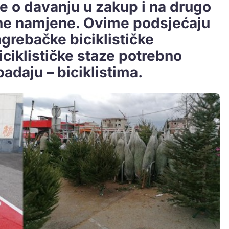
e o davanju u zakup i na drugo
vne namjene. Ovime podsjećaju
grebačke biciklističke
biciklističke staze potrebno
padaju – biciklistima.