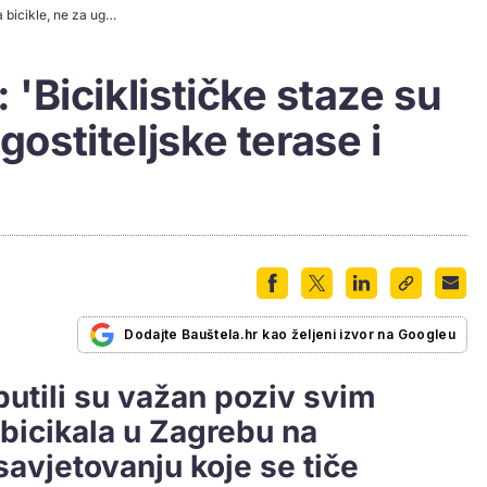
Sindikat biciklista: 'Biciklističke staze su za bicikle, ne za ugostiteljske terase i prodaju borova'
: 'Biciklističke staze su
gostiteljske terase i
Dodajte Bauštela.hr kao željeni izvor na Googleu
uputili su važan poziv svim
bicikala u Zagrebu na
avjetovanju koje se tiče