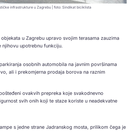
ičke infrastrukture u Zagrebu | foto: Sindikat biciklista
kih objekata u Zagrebu upravo svojim terasama zauzima
e njihovu upotrebnu funkciju.
 parkiranja osobnih automobila na javnim površinama
ivo, ali i prekomjerna prodaja borova na raznim
ali pošteđeni ovakvih prepreka koje svakodnevno
igurnost svih onih koji te staze koriste u neadekvatne
rampe s jedne strane Jadranskog mosta, prilikom čega je