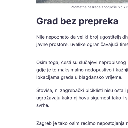
Prometne nesreće zbog loše biciklist
Grad bez prepreka
Nije nepoznato da veliki broj ugostiteljs
javne prostore, uvelike ograničavajući tim
Osim toga, česti su slučajevi nepropisnog
gdje je to maksimalno nedopustivo i kažnj
lokacijama grada u blagdansko vrijeme.
Štoviše, ni zagrebački biciklisti nisu ost
ugrožavaju kako njihovu sigurnost tako i s
svrhe.
Zagreb je tako osim recimo nepostojanja 