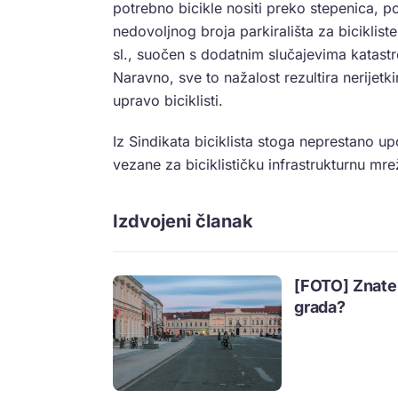
potrebno bicikle nositi preko stepenica, p
nedovoljnog broja parkirališta za bicikliste,
sl., suočen s dodatnim slučajevima katastro
Naravno, sve to nažalost rezultira nerijet
upravo biciklisti.
Iz Sindikata biciklista stoga neprestano 
vezane za biciklističku infrastrukturnu mr
Izdvojeni članak
[FOTO] Znate l
grada?