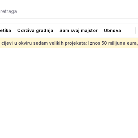
tetika
Održiva gradnja
Sam svoj majstor
Obnova
edam velikih projekata: Iznos 50 milijuna eura, ovo su lokacije