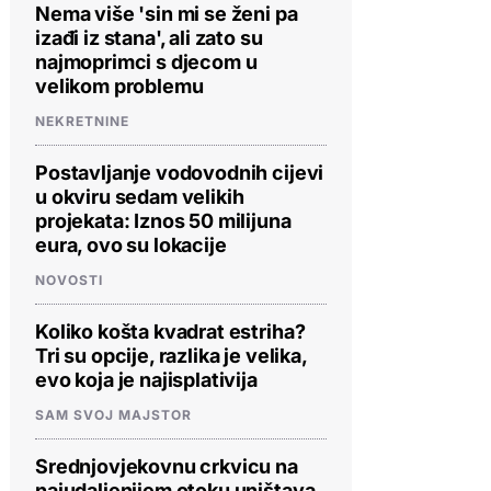
Nema više 'sin mi se ženi pa
izađi iz stana', ali zato su
najmoprimci s djecom u
velikom problemu
NEKRETNINE
Postavljanje vodovodnih cijevi
u okviru sedam velikih
projekata: Iznos 50 milijuna
eura, ovo su lokacije
NOVOSTI
Koliko košta kvadrat estriha?
Tri su opcije, razlika je velika,
evo koja je najisplativija
SAM SVOJ MAJSTOR
Srednjovjekovnu crkvicu na
najudaljenijem otoku uništava