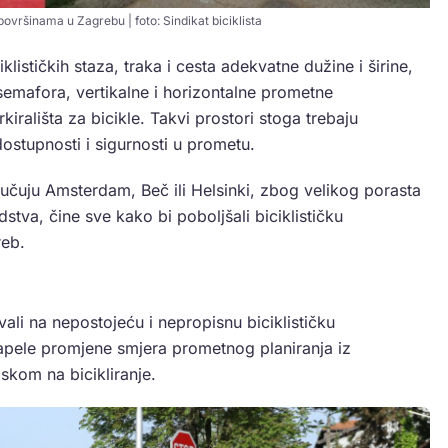
površinama u Zagrebu | foto: Sindikat biciklista
ciklističkih staza, traka i cesta adekvatne dužine i širine,
 semafora, vertikalne i horizontalne prometne
rkirališta za bicikle. Takvi prostori stoga trebaju
ostupnosti i sigurnosti u prometu.
jučuju Amsterdam, Beč ili Helsinki, zbog velikog porasta
dstva, čine sve kako bi poboljšali biciklističku
reb.
vali na nepostojeću i nepropisnu biciklističku
 apele promjene smjera prometnog planiranja iz
skom na bicikliranje.