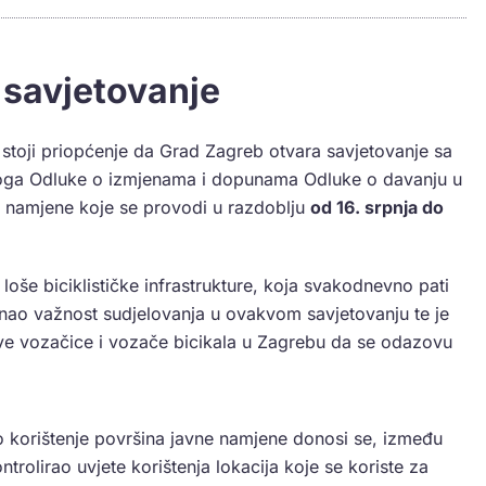
 savjetovanje
stoji priopćenje da Grad Zagreb otvara savjetovanje sa
dloga Odluke o izmjenama i dopunama Odluke o davanju u
e namjene koje se provodi u razdoblju
od 16. srpnja do
 loše biciklističke infrastrukture, koja svakodnevno pati
nao važnost sudjelovanja u ovakvom savjetovanju te je
e vozačice i vozače bicikala u Zagrebu da se odazovu
o korištenje površina javne namjene donosi se, između
rolirao uvjete korištenja lokacija koje se koriste za