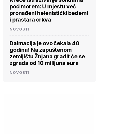
pod morem: U mjestu već
pronađeni helenistički bedemi
i prastara crkva
NOVOSTI
Dalmacija je ovo čekala 40
godina! Na zapuštenom
zemljištu Žnjana gradit će se
zgrada od 10 milijuna eura
NOVOSTI