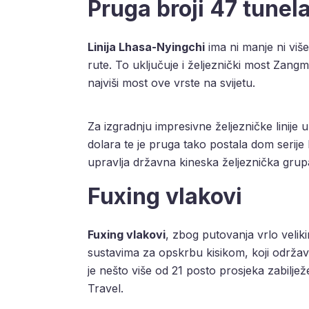
Pruga broji 47 tunela
Linija Lhasa-Nyingchi
ima ni manje ni vi
rute. To uključuje i željeznički most Zangm
najviši most ove vrste na svijetu.
Za izgradnju impresivne željezničke linije 
dolara te je pruga tako postala dom serije
upravlja državna kineska željeznička grup
Fuxing vlakovi
Fuxing vlakovi
, zbog putovanja vrlo veli
sustavima za opskrbu kisikom, koji održava
je nešto više od 21 posto prosjeka zabilj
Travel.