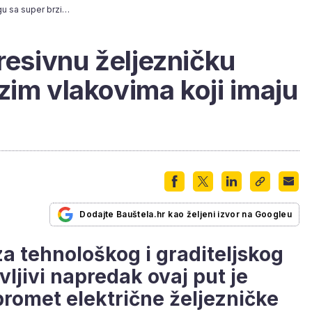
Kina lansirala impresivnu željezničku prugu sa super brzim vlakovima koji imaju dodatni kisik
resivnu željezničku
zim vlakovima koji imaju
Dodajte Bauštela.hr kao željeni izvor na Googleu
za tehnološkog i graditeljskog
vljivi napredak ovaj put je
romet električne željezničke