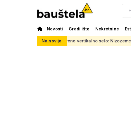
Novosti
Gradilište
Nekretnine
Es
ća eura
Šareno vertikalno selo: Nizozemci za Kineze napravil
Najnovije: