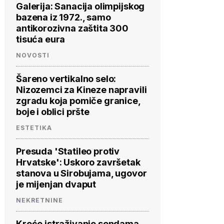
Galerija: Sanacija olimpijskog
bazena iz 1972., samo
antikorozivna zaštita 300
tisuća eura
NOVOSTI
Šareno vertikalno selo:
Nizozemci za Kineze napravili
zgradu koja pomiče granice,
boje i oblici pršte
ESTETIKA
Presuda 'Statileo protiv
Hrvatske': Uskoro završetak
stanova u Sirobujama, ugovor
je mijenjan dvaput
NEKRETNINE
Kreće istraživanje sondama