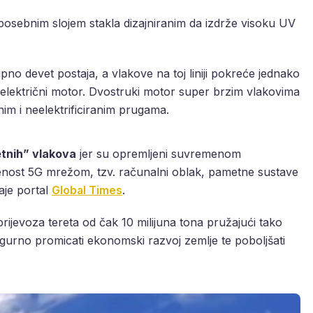
posebnim slojem stakla dizajniranim da izdrže visoku UV
no devet postaja, a vlakove na toj liniji pokreće jednako
 električni motor. Dvostruki motor super brzim vlakovima
im i neelektrificiranim prugama.
tnih” vlakova
jer su opremljeni suvremenom
venost 5G mrežom, tzv. računalni oblak, pametne sustave
aje portal
Global Times
.
prijevoza tereta od čak 10 milijuna tona pružajući tako
gurno promicati ekonomski razvoj zemlje te poboljšati