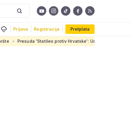
Prijava
Registracija
Pretplata
tatileo protiv Hrvatske': Uskoro završetak stanova u Sirobujam