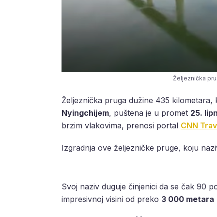
Željeznička pru
Željeznička pruga dužine 435 kilometara, 
Nyingchijem
, puštena je u promet
25. lip
brzim vlakovima, prenosi portal
CNN Trav
Izgradnja ove željezničke pruge, koju naz
Svoj naziv duguje činjenici da se čak 90 pos
impresivnoj visini od preko
3 000 metara