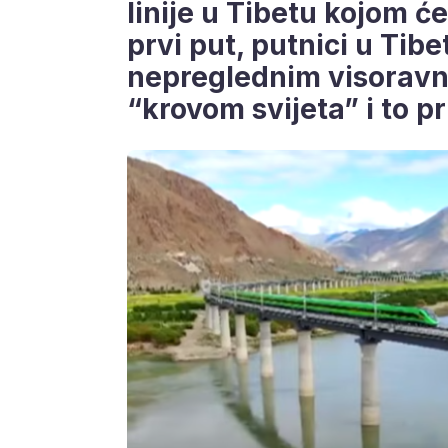
linije u Tibetu kojom će
prvi put, putnici u Tibe
nepreglednim visoravni
“krovom svijeta” i to pri