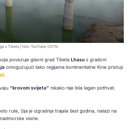
ga u Tibetu | foto: YouTube, CGTN
koja povezuje glavni grad Tibeta
Lhasu
s gradom
nja
omogućujući tako regijama kontinentalne Kine pristup
el
.
ivaju
“krovom svijeta”
nikako nije bila lagan pothvat.
to rute, čija je izgradnja trajala šest godina, nalazi na
nadmorske visine.