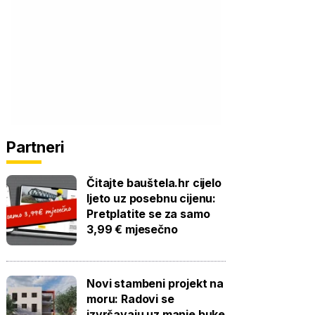
Partneri
Čitajte bauštela.hr cijelo
ljeto uz posebnu cijenu:
Pretplatite se za samo
3,99 € mjesečno
Novi stambeni projekt na
moru: Radovi se
izvršavaju uz manje buke