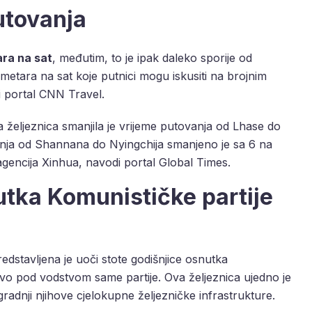
utovanja
ara na sat
, međutim, to je ipak daleko sporije od
metara na sat koje putnici mogu iskusiti na brojnim
si portal CNN Travel.
željeznica smanjila je vrijeme putovanja od Lhase do
vanja od Shannana do Nyingchija smanjeno je sa 6 na
a agencija Xinhua, navodi portal Global Times.
utka Komunističke partije
dstavljena je uoči stote godišnjice osnutka
avo pod vodstvom same partije. Ova željeznica ujedno je
zgradnji njihove cjelokupne željezničke infrastrukture.