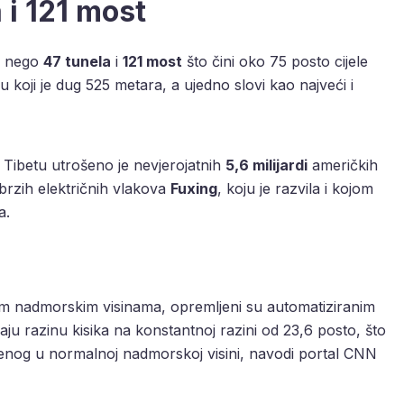
 i 121 most
še nego
47 tunela
i
121 most
što čini oko 75 posto cijele
u koji je dug 525 metara, a ujedno slovi kao najveći i
u Tibetu utrošeno je nevjerojatnih
5,6 milijardi
američkih
 brzih električnih vlakova
Fuxing
, koju je razvila i kojom
a.
kim nadmorskim visinama, opremljeni su automatiziranim
ju razinu kisika na konstantnoj razini od 23,6 posto, što
eženog u normalnoj nadmorskoj visini, navodi portal CNN