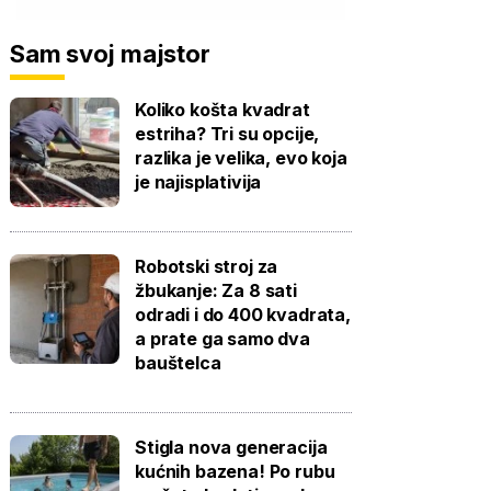
Sam svoj majstor
Koliko košta kvadrat
estriha? Tri su opcije,
razlika je velika, evo koja
je najisplativija
Robotski stroj za
žbukanje: Za 8 sati
odradi i do 400 kvadrata,
a prate ga samo dva
bauštelca
Stigla nova generacija
kućnih bazena! Po rubu