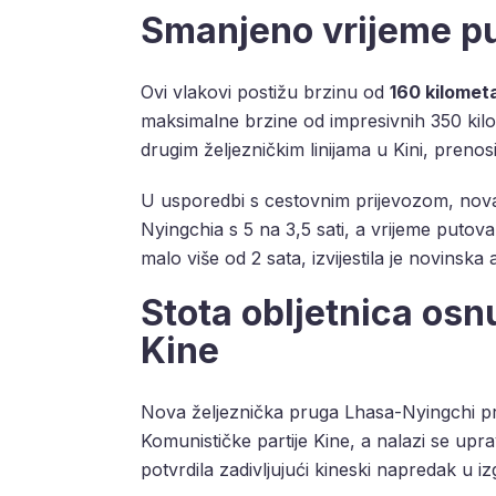
Smanjeno vrijeme p
Ovi vlakovi postižu brzinu od
160 kilomet
maksimalne brzine od impresivnih 350 kilo
drugim željezničkim linijama u Kini, preno
U usporedbi s cestovnim prijevozom, nova 
Nyingchia s 5 na 3,5 sati, a vrijeme puto
malo više od 2 sata, izvijestila je novinsk
Stota obljetnica osn
Kine
Nova željeznička pruga Lhasa-Nyingchi pre
Komunističke partije Kine, a nalazi se upr
potvrdila zadivljujući kineski napredak u i