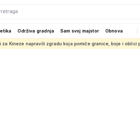
tetika
Održiva gradnja
Sam svoj majstor
Obnova
i zgradu koja pomiče granice, boje i oblici pršte
Presuda 'S