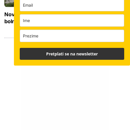
Novi KBC na istoku Hrvatske zamijenit će 15
bolnica: Priprema se 'teren' za početak gradnje
Pretplati se na newsletter