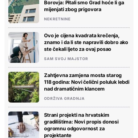
Borovja: Pitali smo Grad hoće li ga
mijenjati zbog prigovora
NEKRETNINE
Ovo je cijena kvadrata krečenja,
znamo i da li ste napravili dobro ako
ste čekali ljeto za ovaj posao
SAM SVOJ MAJSTOR
Zahtjevna zamjena mosta starog
118 godina: Novi čelični poluluk lebdi
nad dramatičnim klancem
ODRŽIVA GRADNJA
Strani projekti na hrvatskim
gradilištima: Novi propis donosi
ogromnu odgovornost za
projektante