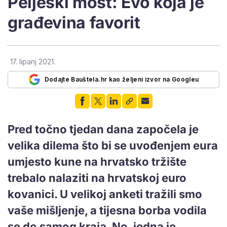
Pelješki most: Evo koja je
građevina favorit
17. lipanj 2021.
Dodajte Bauštela.hr kao željeni izvor na Googleu
Pred točno tjedan dana započela je
velika dilema što bi se uvođenjem eura
umjesto kune na hrvatsko tržište
trebalo nalaziti na hrvatskoj euro
kovanici. U velikoj anketi tražili smo
vaše mišljenje, a tijesna borba vodila
se do samog kraja. No, jedna je