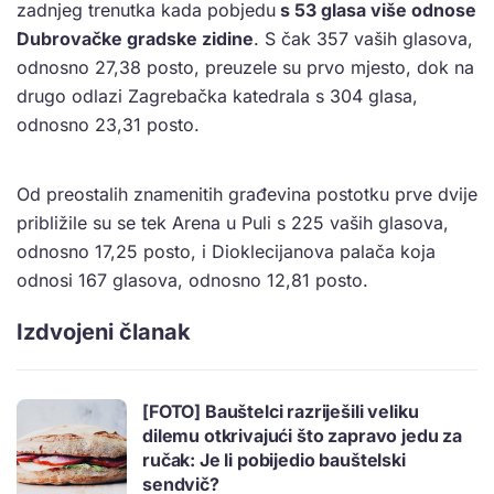
zadnjeg trenutka kada pobjedu
s 53 glasa više odnose
Dubrovačke gradske zidine
. S čak 357 vaših glasova,
odnosno 27,38 posto, preuzele su prvo mjesto, dok na
drugo odlazi Zagrebačka katedrala s 304 glasa,
odnosno 23,31 posto.
Od preostalih znamenitih građevina postotku prve dvije
približile su se tek Arena u Puli s 225 vaših glasova,
odnosno 17,25 posto, i Dioklecijanova palača koja
odnosi 167 glasova, odnosno 12,81 posto.
Izdvojeni članak
[FOTO] Bauštelci razriješili veliku
dilemu otkrivajući što zapravo jedu za
ručak: Je li pobijedio bauštelski
sendvič?