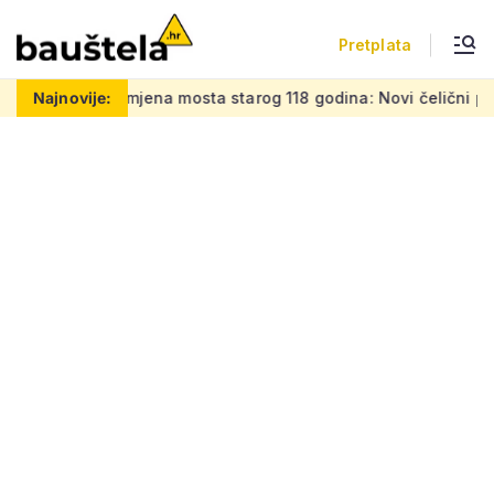
Pretplata
ena mosta starog 118 godina: Novi čelični poluluk lebdi nad 
Najnovije: