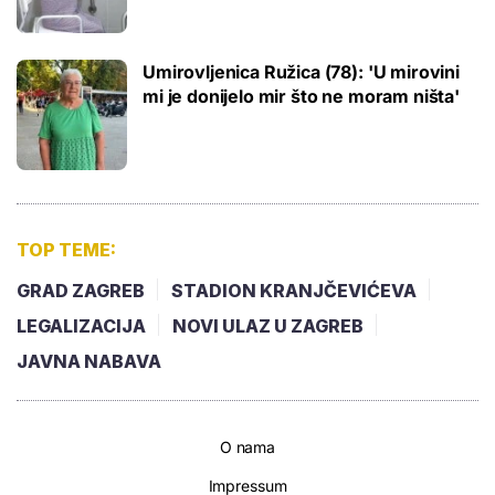
Umirovljenica Ružica (78): 'U mirovini
mi je donijelo mir što ne moram ništa'
TOP TEME:
GRAD ZAGREB
STADION KRANJČEVIĆEVA
LEGALIZACIJA
NOVI ULAZ U ZAGREB
JAVNA NABAVA
O nama
Impressum