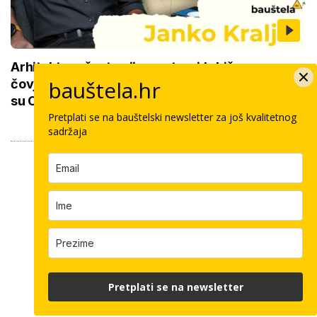
Arhitektura često nije na strani 'običnog
bauštela.hr
čovjeka': 'Mora se napraviti i 7.000 stanova koji
su OK'
Pretplati se na bauštelski newsletter za još kvalitetnog
sadržaja
Pretplati se na newsletter