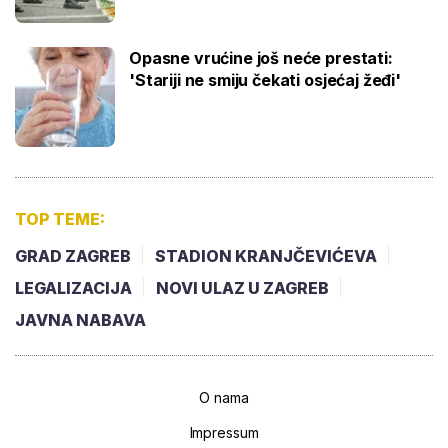
Opasne vrućine još neće prestati:
'Stariji ne smiju čekati osjećaj žeđi'
TOP TEME:
GRAD ZAGREB
STADION KRANJČEVIĆEVA
LEGALIZACIJA
NOVI ULAZ U ZAGREB
JAVNA NABAVA
O nama
Impressum