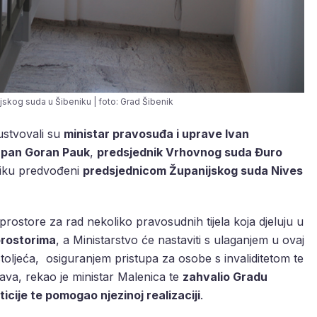
jskog suda u Šibeniku | foto: Grad Šibenik
ustvovali su
ministar pravosuđa i uprave Ivan
upan Goran Pauk
,
predsjednik Vrhovnog suda Đuro
eniku predvođeni
predsjednicom Županijskog suda Nives
prostore za rad nekoliko pravosudnih tijela koja djeluju u
prostorima
, a Ministarstvo će nastaviti s ulaganjem u ovaj
 stoljeća, osiguranjem pristupa za osobe s invaliditetom te
va, rekao je ministar Malenica te
zahvalio Gradu
icije te pomogao njezinoj realizaciji
.