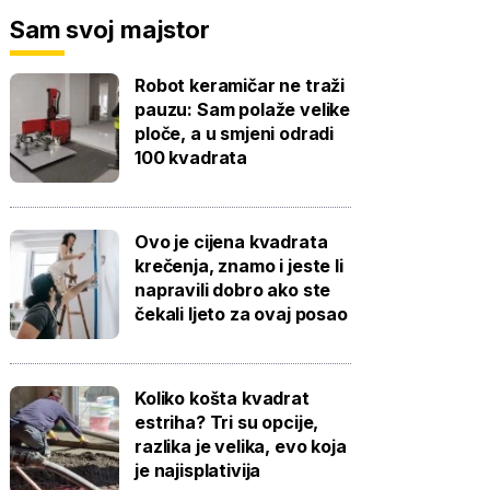
Sam svoj majstor
Robot keramičar ne traži
pauzu: Sam polaže velike
ploče, a u smjeni odradi
100 kvadrata
Ovo je cijena kvadrata
krečenja, znamo i jeste li
napravili dobro ako ste
čekali ljeto za ovaj posao
Koliko košta kvadrat
estriha? Tri su opcije,
razlika je velika, evo koja
je najisplativija