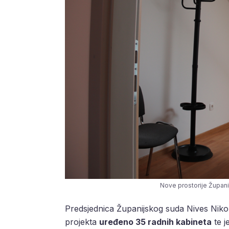
Nove prostorije Župani
Predsjednica Županijskog suda Nives Niko
projekta
uređeno 35 radnih kabineta
te j