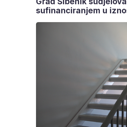
Grad Šibenik sudjelova
sufinanciranjem u izno