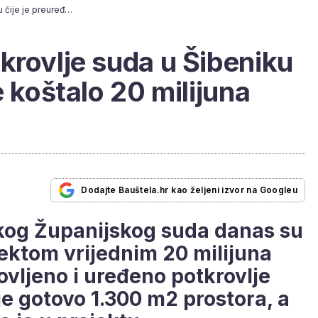
Ovako izgleda potkrovlje suda u Šibeniku čije je preuređenje koštalo 20 milijuna kuna
krovlje suda u Šibeniku
e koštalo 20 milijuna
Dodajte Bauštela.hr kao željeni izvor na Googleu
skog Županijskog suda danas su
ektom vrijednim 20 milijuna
ovljeno i uređeno potkrovlje
je gotovo 1.300 m2 prostora, a