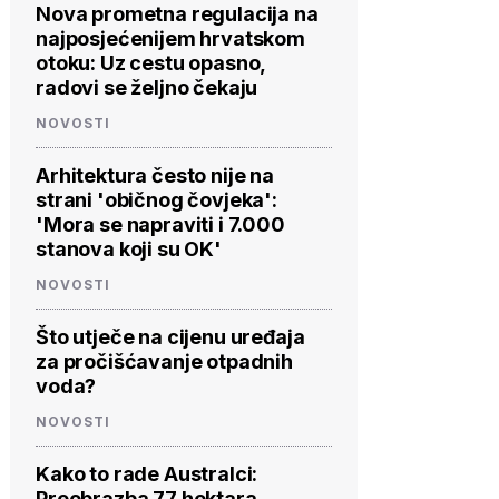
Nova prometna regulacija na
najposjećenijem hrvatskom
otoku: Uz cestu opasno,
radovi se željno čekaju
NOVOSTI
Arhitektura često nije na
strani 'običnog čovjeka':
'Mora se napraviti i 7.000
stanova koji su OK'
NOVOSTI
Što utječe na cijenu uređaja
za pročišćavanje otpadnih
voda?
NOVOSTI
Kako to rade Australci:
Preobrazba 77 hektara