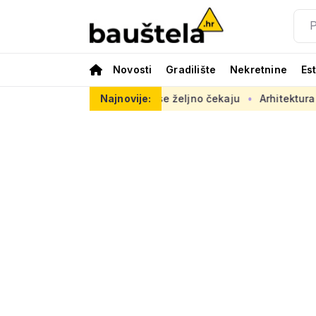
Novosti
Gradilište
Nekretnine
Es
radovi se željno čekaju
Najnovije:
Arhitektura često nije na strani 'ob