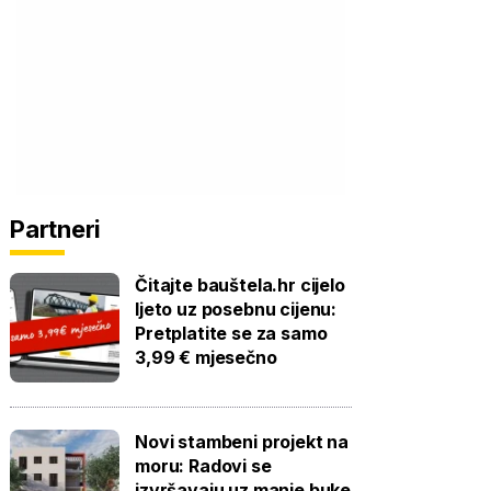
Partneri
Čitajte bauštela.hr cijelo
ljeto uz posebnu cijenu:
Pretplatite se za samo
3,99 € mjesečno
Novi stambeni projekt na
moru: Radovi se
izvršavaju uz manje buke