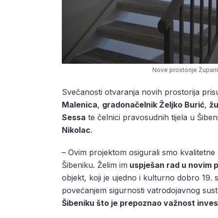
Nove prostorije Župani
Svečanosti otvaranja novih prostorija pris
Malenica
,
gradonačelnik Željko Burić
,
ž
Sessa
te čelnici pravosudnih tijela u Šib
Nikolac
.
– Ovim projektom osigurali smo kvalitetne 
Šibeniku. Želim im
uspješan rad u novim 
objekt, koji je ujedno i kulturno dobro 19.
povećanjem sigurnosti vatrodojavnog susta
Šibeniku što je prepoznao važnost invest