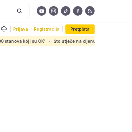
Prijava
Registracija
Pretplata
Što utječe na cijenu uređaja za pročišćavanje otpadnih voda