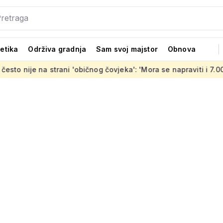
tetika
Održiva gradnja
Sam svoj majstor
Obnova
ičnog čovjeka': 'Mora se napraviti i 7.000 stanova koji su OK'