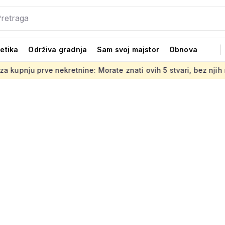
tetika
Održiva gradnja
Sam svoj majstor
Obnova
retnine: Morate znati ovih 5 stvari, bez njih ništa
Jedno o