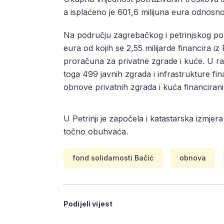
a isplaćeno je 601,6 milijuna eura odnosn
Na području zagrebačkog i petrinjskog potr
eura od kojih se 2,55 milijarde financira iz
proračuna za privatne zgrade i kuće. U ra
toga 499 javnih zgrada i infrastrukture fin
obnove privatnih zgrada i kuća financira
U Petrinji je započela i katastarska izmje
točno obuhvaća.
fond solidarnosti Bačić
obnova
Podijeli vijest