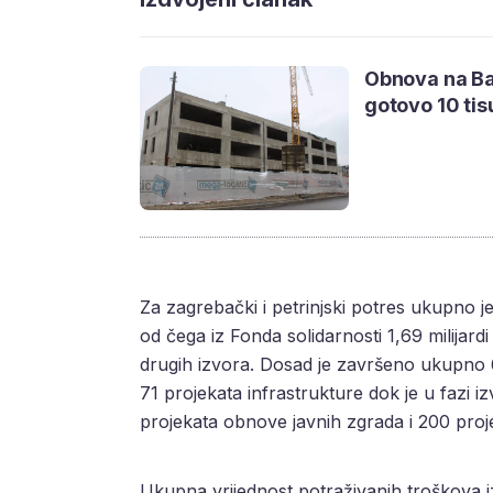
Obnova na Ban
gotovo 10 ti
Za zagrebački i petrinjski potres ukupno je
od čega iz Fonda solidarnosti 1,69 milijardi
drugih izvora. Dosad je završeno ukupno 6
71 projekata infrastrukture dok je u fazi
projekata obnove javnih zgrada i 200 projek
Ukupna vrijednost potraživanih troškova i