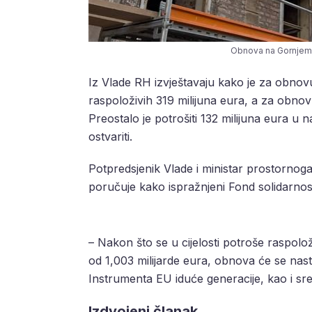
Obnova na Gornjem g
Iz Vlade RH izvještavaju kako je za obnov
raspoloživih 319 milijuna eura, a za obno
Preostalo je potrošiti 132 milijuna eura u
ostvariti.
Potpredsjenik Vlade i ministar prostornoga
poručuje kako ispražnjeni Fond solidarnost
– Nakon što se u cijelosti potroše raspolo
od 1,003 milijarde eura, obnova će se nastavi
Instrumenta EU iduće generacije, kao i sr
Izdvojeni članak