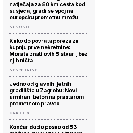
natječaja za 80 km cesta kod
susjeda, gradi se spoj na
europsku prometnu mrežu
NOVOSTI
Kako do povrata poreza za
kupnju prve nekretnine:
Morate znati ovih 5 stvari, bez
njih ništa
NEKRETNINE
Jedno od glavnih ljetnih
gradilišta u Zagrebu: Novi
armirani beton na prastarom
prometnom pravcu
GRADILIŠTE
Končar dobio posao od 53