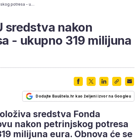
Iskorištena sva EU sredstva nakon petrinjskog potresa - ukupno 319 milijuna eura
U sredstva nakon
sa - ukupno 319 milijuna
Dodajte Bauštela.hr kao željeni izvor na Googleu
položiva sredstva Fonda
ovu nakon petrinjskog potresa
19 milijuna eura. Obnova će se