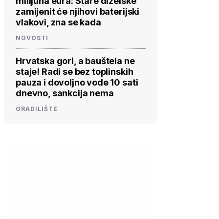
milijuna eura: Stare dizelske
zamijenit će njihovi baterijski
vlakovi, zna se kada
NOVOSTI
Hrvatska gori, a bauštela ne
staje! Radi se bez toplinskih
pauza i dovoljno vode 10 sati
dnevno, sankcija nema
GRADILIŠTE