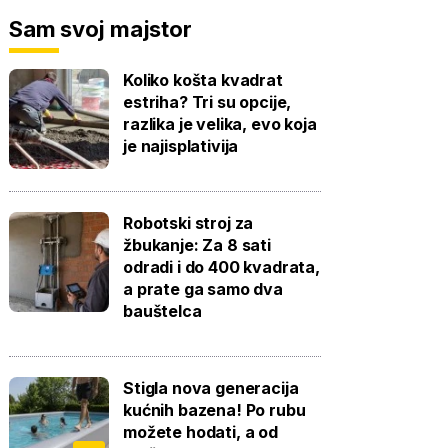
Sam svoj majstor
Koliko košta kvadrat
estriha? Tri su opcije,
razlika je velika, evo koja
je najisplativija
Robotski stroj za
žbukanje: Za 8 sati
odradi i do 400 kvadrata,
a prate ga samo dva
bauštelca
Stigla nova generacija
kućnih bazena! Po rubu
možete hodati, a od