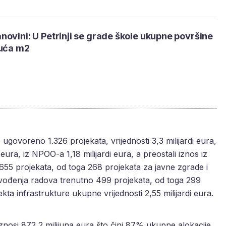
ovini: U Petrinji se grade škole ukupne površine
suća m2
 ugovoreno 1.326 projekata, vrijednosti 3,3 milijardi eura,
 eura, iz NPOO-a 1,18 milijardi eura, a preostali iznos iz
55 projekata, od toga 268 projekata za javne zgrade i
 izvođenja radova trenutno 499 projekata, od toga 299
ta infrastrukture ukupne vrijednosti 2,55 milijardi eura.
znosi 872,2 milijuna eura što čini 87% ukupne alokacije,