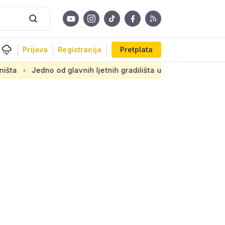
Prijava
Registracija
Pretplata
d glavnih ljetnih gradilišta u Zagrebu: Novi armirani beton n