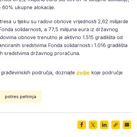
o 60% ukupne alokacije.
esa u tijeku su radovi obnove vrijednosti 2,62 milijarde
 Fonda solidarnosti, a 77,5 milijuna eura iz državnog
dovima obnove trenutno je aktivno 1.515 gradilišta od
anciranih sredstvima Fonda solidarnosti i 1.016 gradilišta
nih sredstvima državnog proračuna.
ra građevinskih područja, doznajte
ovdje
koje područje
potres petrinja