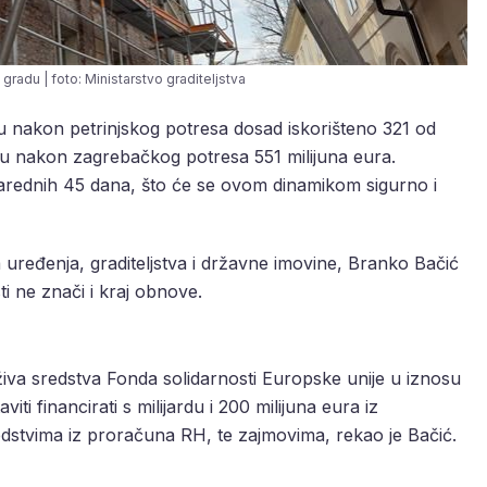
radu | foto: Ministarstvo graditeljstva
u nakon petrinjskog potresa dosad iskorišteno 321 od
vu nakon zagrebačkog potresa 551 milijuna eura.
 narednih 45 dana, što će se ovom dinamikom sigurno i
 uređenja, graditeljstva i državne imovine, Branko Bačić
i ne znači i kraj obnove.
živa sredstva Fonda solidarnosti Europske unije u iznosu
ti financirati s milijardu i 200 milijuna eura iz
edstvima iz proračuna RH, te zajmovima, rekao je Bačić.