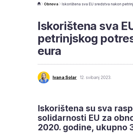
Obnova
Iskorištena sva E
petrinjskog potre
eura
Ivana Solar
12. svibanj 2023.
Iskorištena su sva ras
solidarnosti EU za obn
2020. godine, ukupno 3