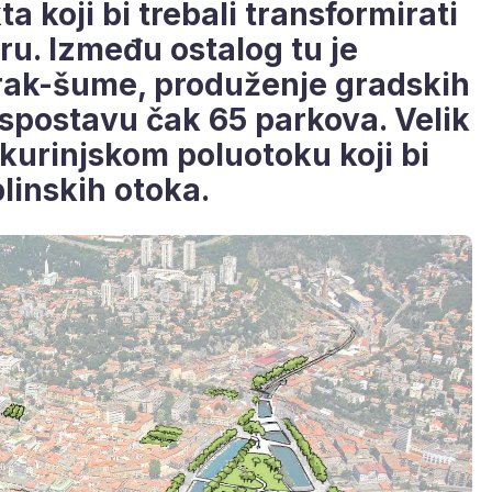
ta koji bi trebali transformirati
ru. Između ostalog tu je
prak-šume, produženje gradskih
uspostavu čak 65 parkova. Velik
Škurinjskom poluotoku koji bi
plinskih otoka.