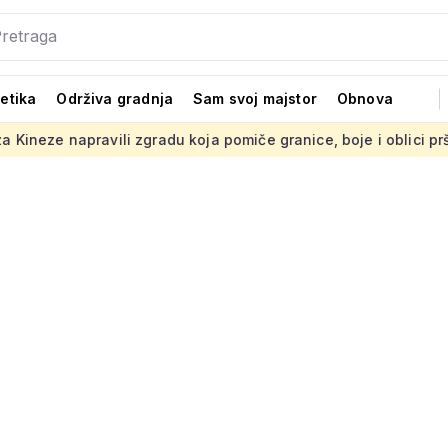
tetika
Održiva gradnja
Sam svoj majstor
Obnova
zgradu koja pomiče granice, boje i oblici pršte
Presuda 'St