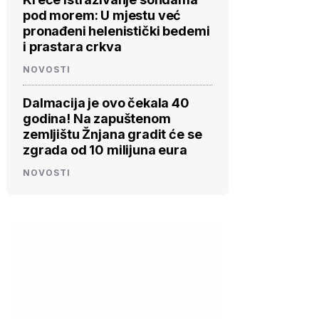
pod morem: U mjestu već
pronađeni helenistički bedemi
i prastara crkva
NOVOSTI
Dalmacija je ovo čekala 40
godina! Na zapuštenom
zemljištu Žnjana gradit će se
zgrada od 10 milijuna eura
NOVOSTI