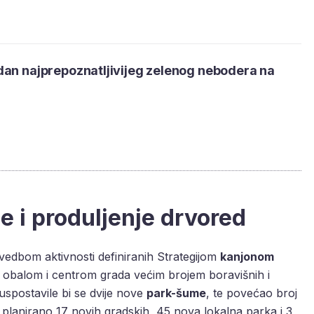
dan najprepoznatljivijeg zelenog nebodera na
 i produljenje drvored
ovedbom aktivnosti definiranih Strategijom
kanjonom
 obalom i centrom grada većim brojem boravišnih i
uspostavile bi se dvije nove
park-šume
, te povećao broj
 planirano 17 novih gradskih, 45 nova lokalna parka i 3