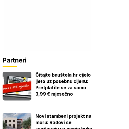
Partneri
Čitajte bauštela.hr cijelo
ljeto uz posebnu cijenu:
Pretplatite se za samo
3,99 € mjesečno
Novi stambeni projekt na
moru: Radovi se
izvršavaju uz manje buke