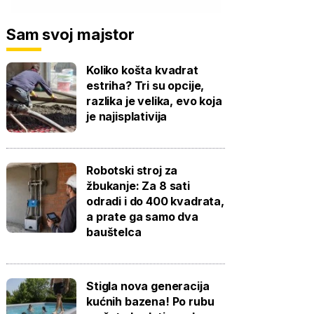
Sam svoj majstor
Koliko košta kvadrat
estriha? Tri su opcije,
razlika je velika, evo koja
je najisplativija
Robotski stroj za
žbukanje: Za 8 sati
odradi i do 400 kvadrata,
a prate ga samo dva
bauštelca
Stigla nova generacija
kućnih bazena! Po rubu