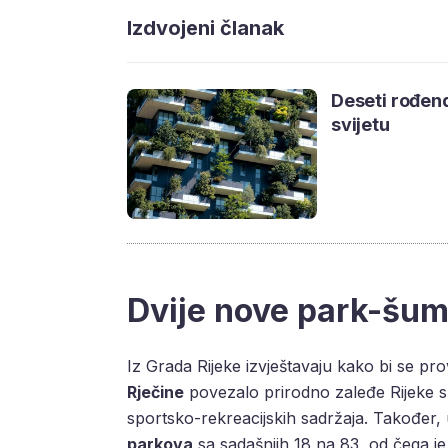
Izdvojeni članak
Deseti rođen
svijetu
Dvije nove park-šume
Iz Grada Rijeke izvještavaju kako bi se pr
Rječine
povezalo prirodno zaleđe Rijeke s
sportsko-rekreacijskih sadržaja. Također, 
parkova
sa sadašnjih 18 na 83, od čega je