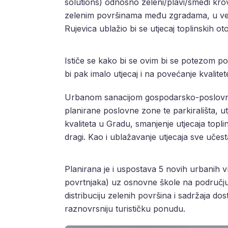
solutions) odnosno zeleni/plavi/smeđi krov
zelenim površinama među zgradama, u vel
Rujevica ublažio bi se utjecaj toplinskih ot
Ističe se kako bi se ovim bi se potezom po
bi pak imalo utjecaj i na povećanje kvalit
Urbanom sanacijom gospodarsko-poslovnih 
planirane poslovne zone te parkirališta, ut
kvaliteta u Gradu, smanjenje utjecaja topl
dragi. Kao i ublažavanje utjecaja sve učest
Planirana je i uspostava 5 novih urbanih vr
povrtnjaka) uz osnovne škole na području 
distribuciju zelenih površina i sadržaja dos
raznovrsniju turističku ponudu.