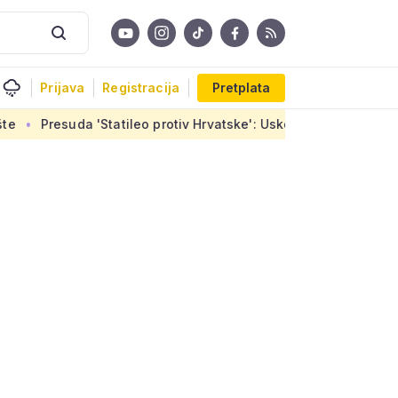
Prijava
Registracija
Pretplata
atileo protiv Hrvatske': Uskoro završetak stanova u Sirobujama