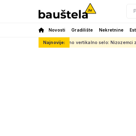
Novosti
Gradilište
Nekretnine
Es
 eura
Šareno vertikalno selo: Nizozemci za Kineze napravili 
Najnovije: