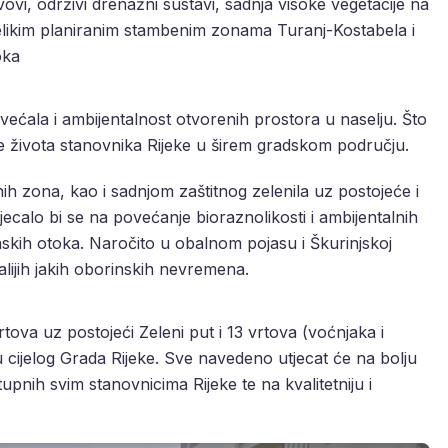
ovi, održivi drenažni sustavi, sadnja visoke vegetacije na
ikim planiranim stambenim zonama Turanj-Kostabela i
oka
većala i ambijentalnost otvorenih prostora u naselju. Što
ete života stanovnika Rijeke u širem gradskom području.
zona, kao i sadnjom zaštitnog zelenila uz postojeće i
jecalo bi se na povećanje bioraznolikosti i ambijentalnih
inskih otoka. Naročito u obalnom pojasu i Škurinjskoj
alijih jakih oborinskih nevremena.
tova uz postojeći Zeleni put i 13 vrtova (voćnjaka i
cijelog Grada Rijeke. Sve navedeno utjecat će na bolju
tupnih svim stanovnicima Rijeke te na kvalitetniju i