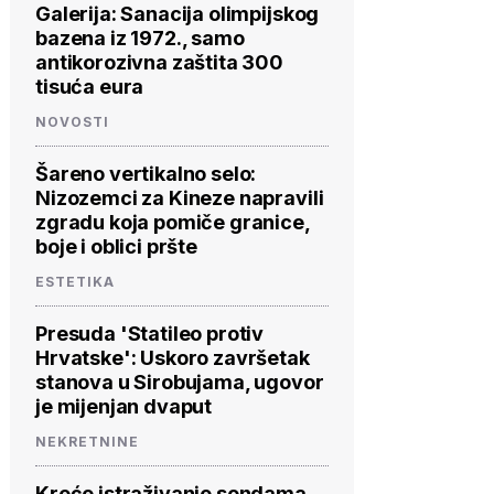
Galerija: Sanacija olimpijskog
bazena iz 1972., samo
antikorozivna zaštita 300
tisuća eura
NOVOSTI
Šareno vertikalno selo:
Nizozemci za Kineze napravili
zgradu koja pomiče granice,
boje i oblici pršte
ESTETIKA
Presuda 'Statileo protiv
Hrvatske': Uskoro završetak
stanova u Sirobujama, ugovor
je mijenjan dvaput
NEKRETNINE
Kreće istraživanje sondama