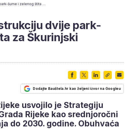
Rijeka planira konstrukciju dvije park-šume i zelenog štita za Škurinjski poluotoku
strukciju dvije park-
ta za Škurinjski
Dodajte Bauštela.hr kao željeni izvor na Googleu
jeke usvojilo je Strategiju
Grada Rijeke kao srednjoročni
nja do 2030. godine. Obuhvaća