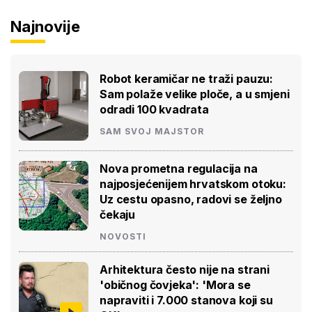
Najnovije
Robot keramičar ne traži pauzu:
Sam polaže velike ploče, a u smjeni
odradi 100 kvadrata
SAM SVOJ MAJSTOR
Nova prometna regulacija na
najposjećenijem hrvatskom otoku:
Uz cestu opasno, radovi se željno
čekaju
NOVOSTI
Arhitektura često nije na strani
'običnog čovjeka': 'Mora se
napraviti i 7.000 stanova koji su