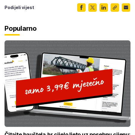
Podijeli vijest
Popularno
Čitajte bauštela.hr cijelo ljeto uz posebnu cijenu: