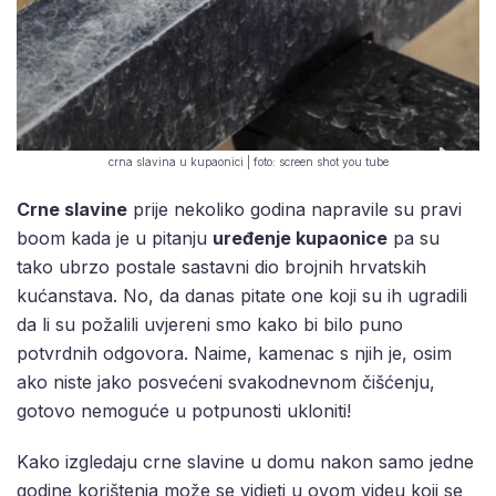
crna slavina u kupaonici | foto: screen shot you tube
Crne slavine
prije nekoliko godina napravile su pravi
boom kada je u pitanju
uređenje kupaonice
pa su
tako ubrzo postale sastavni dio brojnih hrvatskih
kućanstava. No, da danas pitate one koji su ih ugradili
da li su požalili uvjereni smo kako bi bilo puno
potvrdnih odgovora. Naime, kamenac s njih je, osim
ako niste jako posvećeni svakodnevnom čišćenju,
gotovo nemoguće u potpunosti ukloniti!
Kako izgledaju crne slavine u domu nakon samo jedne
godine korištenja može se vidjeti u ovom videu koji se