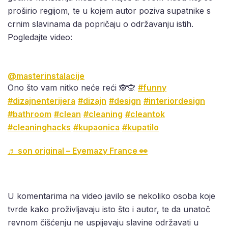
proširio regijom, te u kojem autor poziva supatnike s
crnim slavinama da popričaju o održavanju istih.
Pogledajte video:
@masterinstalacije
Ono što vam nitko neće reći 🙈🙊
#funny
#dizajnenterijera
#dizajn
#design
#interiordesign
#bathroom
#clean
#cleaning
#cleantok
#cleaninghacks
#kupaonica
#kupatilo
♬ son original – Eyemazy France 👀
U komentarima na video javilo se nekoliko osoba koje
tvrde kako proživljavaju isto što i autor, te da unatoč
revnom čišćenju ne uspijevaju slavine održavati u