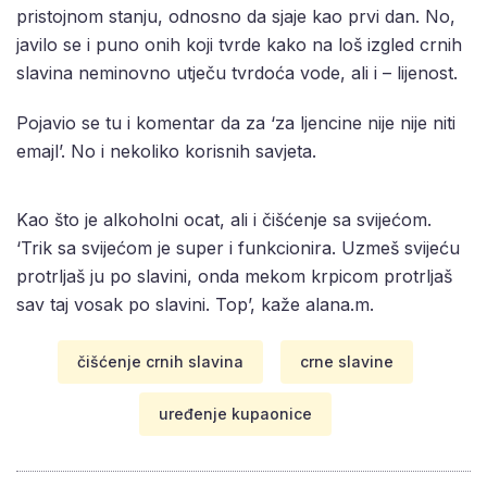
pristojnom stanju, odnosno da sjaje kao prvi dan. No,
javilo se i puno onih koji tvrde kako na loš izgled crnih
slavina neminovno utječu tvrdoća vode, ali i – lijenost.
Pojavio se tu i komentar da za ‘za ljencine nije nije niti
emajl’. No i nekoliko korisnih savjeta.
Kao što je alkoholni ocat, ali i čišćenje sa svijećom.
‘Trik sa svijećom je super i funkcionira. Uzmeš svijeću
protrljaš ju po slavini, onda mekom krpicom protrljaš
sav taj vosak po slavini. Top’, kaže alana.m.
čišćenje crnih slavina
crne slavine
uređenje kupaonice