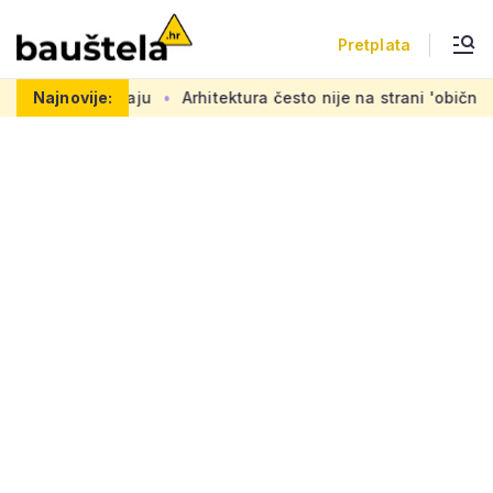
Pretplata
aju
Najnovije:
Arhitektura često nije na strani 'običnog čovjeka': 'Mora 