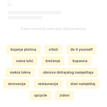
A post shared by ivana lulić (@mokralokna)
bojanje pločica
crteži
do it yourself
ivana lulić
krečenje
kupaona
mokra lokna
obnova dotrajalog namještaja
renovacija
restauracija
stari namještaj
upcycle
zidovi