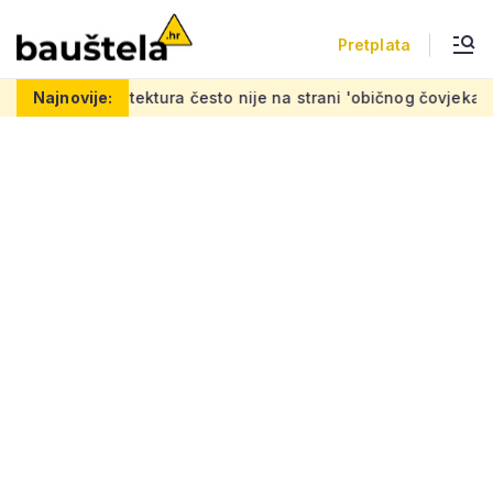
Pretplata
ektura često nije na strani 'običnog čovjeka': 'Mora se napravit
Najnovije: