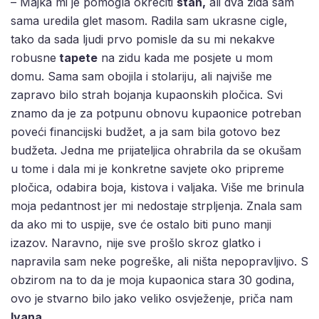
– Majka mi je pomogla okrečiti
stan,
ali dva zida sam
sama uredila glet masom. Radila sam ukrasne cigle,
tako da sada ljudi prvo pomisle da su mi nekakve
robusne
tapete
na zidu kada me posjete u mom
domu. Sama sam obojila i stolariju, ali najviše me
zapravo bilo strah bojanja kupaonskih pločica. Svi
znamo da je za potpunu obnovu kupaonice potreban
poveći financijski budžet, a ja sam bila gotovo bez
budžeta. Jedna me prijateljica ohrabrila da se okušam
u tome i dala mi je konkretne savjete oko pripreme
pločica, odabira boja, kistova i valjaka. Više me brinula
moja pedantnost jer mi nedostaje strpljenja. Znala sam
da ako mi to uspije, sve će ostalo biti puno manji
izazov. Naravno, nije sve prošlo skroz glatko i
napravila sam neke pogreške, ali ništa nepopravljivo. S
obzirom na to da je moja kupaonica stara 30 godina,
ovo je stvarno bilo jako veliko osvježenje, priča nam
Ivana
.