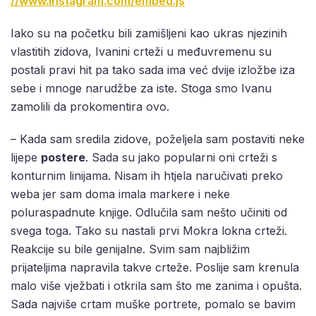
//www.instagram.com/embed.js
Iako su na početku bili zamišljeni kao ukras njezinih
vlastitih zidova, Ivanini crteži u međuvremenu su
postali pravi hit pa tako sada ima već dvije izložbe iza
sebe i mnoge narudžbe za iste. Stoga smo Ivanu
zamolili da prokomentira ovo.
– Kada sam sredila zidove, poželjela sam postaviti neke
lijepe
postere
. Sada su jako popularni oni crteži s
konturnim linijama. Nisam ih htjela naručivati preko
weba jer sam doma imala markere i neke
poluraspadnute knjige. Odlučila sam nešto učiniti od
svega toga. Tako su nastali prvi Mokra lokna crteži.
Reakcije su bile genijalne. Svim sam najbližim
prijateljima napravila takve crteže. Poslije sam krenula
malo više vježbati i otkrila sam što me zanima i opušta.
Sada najviše crtam muške portrete, pomalo se bavim