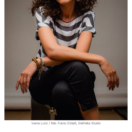
Ivana Lulić / foto: Frano Ožbolt, GleFotka Studio