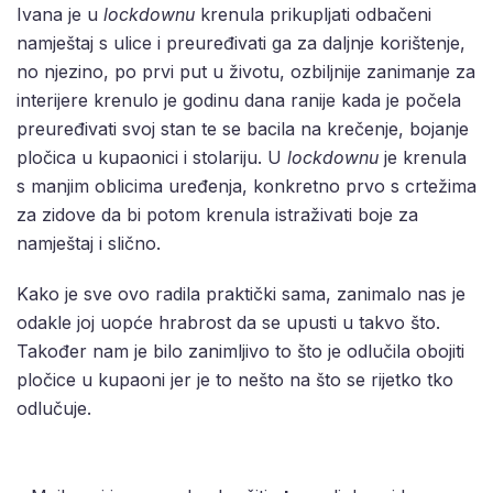
Ivana je u
lockdownu
krenula prikupljati odbačeni
namještaj s ulice i preuređivati ga za daljnje korištenje,
no njezino, po prvi put u životu, ozbiljnije zanimanje za
interijere krenulo je godinu dana ranije kada je počela
preuređivati svoj stan te se bacila na krečenje, bojanje
pločica u kupaonici i stolariju. U
lockdownu
je krenula
s manjim oblicima uređenja, konkretno prvo s crtežima
za zidove da bi potom krenula istraživati boje za
namještaj i slično.
Kako je sve ovo radila praktički sama, zanimalo nas je
odakle joj uopće hrabrost da se upusti u takvo što.
Također nam je bilo zanimljivo to što je odlučila obojiti
pločice u kupaoni jer je to nešto na što se rijetko tko
odlučuje.