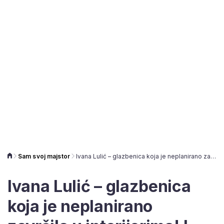
Sam svoj majstor
Ivana Lulić – glazbenica koja je neplanirano završila u interijerima! I dobro da je jer su svi oduševljeni njome
Ivana Lulić – glazbenica
koja je neplanirano