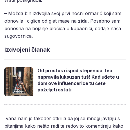
vrsta postignuća.
– Možda bih izdvojila svoj prvi noćni ormarić koji sam
obnovila i ciglice od glet mase na
zidu
. Posebno sam
ponosna na bojanje pločica u kupaonici, dodaje naša
sugovornica.
Izdvojeni članak
Od prostora ispod stepenica Tea
napravila luksuzan tuš! Kad uđete u
dom ove influencerice tu ćete
poželjeti ostati
Ivana nam je također otkrila da joj se mnogi javljaju s
pitanjima kako nešto radi te redovito komentiraju kako