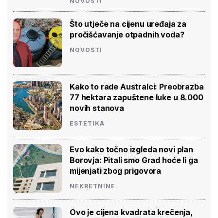
NOVOSTI
Što utječe na cijenu uređaja za
pročišćavanje otpadnih voda?
NOVOSTI
Kako to rade Australci: Preobrazba
77 hektara zapuštene luke u 8.000
novih stanova
ESTETIKA
Evo kako točno izgleda novi plan
Borovja: Pitali smo Grad hoće li ga
mijenjati zbog prigovora
NEKRETNINE
Ovo je cijena kvadrata krečenja,