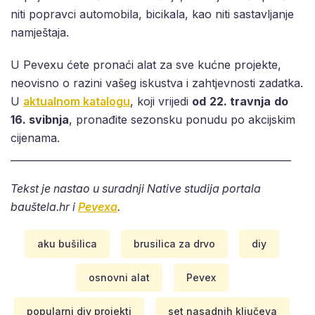
niti popravci automobila, bicikala, kao niti sastavljanje
namještaja.
U Pevexu ćete pronaći alat za sve kućne projekte,
neovisno o razini vašeg iskustva i zahtjevnosti zadatka.
U
aktualnom katalogu
, koji vrijedi
od
22. travnja
do
16. svibnja
, pronađite sezonsku ponudu po akcijskim
cijenama.
_________________________________________________________
Tekst je nastao u suradnji Native studija portala
bauštela.hr i
Pevexa
.
aku bušilica
brusilica za drvo
diy
osnovni alat
Pevex
popularni diy projekti
set nasadnih ključeva