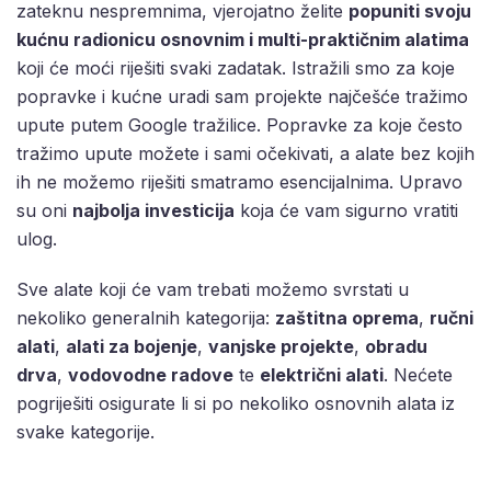
zateknu nespremnima, vjerojatno želite
popuniti svoju
kućnu radionicu osnovnim i multi-praktičnim alatima
koji će moći riješiti svaki zadatak. Istražili smo za koje
popravke i kućne uradi sam projekte najčešće tražimo
upute putem Google tražilice. Popravke za koje često
tražimo upute možete i sami očekivati, a alate bez kojih
ih ne možemo riješiti smatramo esencijalnima. Upravo
su oni
najbolja investicija
koja će vam sigurno vratiti
ulog.
Sve alate koji će vam trebati možemo svrstati u
nekoliko generalnih kategorija:
zaštitna oprema
,
ručni
alati
,
alati za bojenje
,
vanjske projekte
,
obradu
drva
,
vodovodne radove
te
električni alati
. Nećete
pogriješiti osigurate li si po nekoliko osnovnih alata iz
svake kategorije.