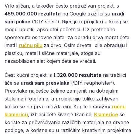
Vrlo sličan, a također često pretraživan projekt, s
459.000.000 rezultata
na Google tražilici su
uradi
sam police
(‘DIY shelf’). Riječ je o projektu u kojeg se
mogu uputiti i apsolutni početnici. Uz prethodno
spomenute osnovne alate, za obradu drva morat ćete
imati i
ručnu pilu
za drvo. Osim drveta, pile obrađuju i
plastiku, metal i slične materijale, stoga su
nezaobilazan alat kojem ćete se vraćati.
Čest kućni projekt, s
1.320.000 rezultata
na tražilici
tiče se
uradi sam presvlaka
(‘DIY reupholster’).
Presvlake najčešće želimo zamijeniti na dotrajalim
stolcima i foteljama, a projekt nije toliko zahtjevan
koliko se na prvu možda čini. Kupite li
snažnu
ručnu
klamericu
, izbjeći ćete šivanje tkanine.
Klamerice
se
koriste za pričvršćivanje različitih materijala na drvene
podloge, a korisne su u različitim kreativnim projektima