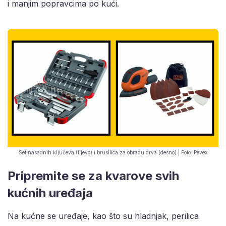
i manjim popravcima po kući.
Set nasadnih ključeva (lijevo) i brusilica za obradu drva (desno) | Foto: Pevex
Pripremite se za kvarove svih
kućnih uređaja
Na kućne se uređaje, kao što su hladnjak, perilica