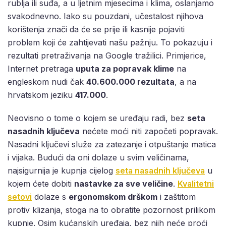
rublja ili suđa, a u ljetnim mjesecima i klima, oslanjamo
svakodnevno. Iako su pouzdani, učestalost njihova
korištenja znači da će se prije ili kasnije pojaviti
problem koji će zahtijevati našu pažnju. To pokazuju i
rezultati pretraživanja na Google tražilici. Primjerice,
Internet pretraga
uputa za popravak klime
na
engleskom nudi čak
40.600.000 rezultata
, a na
hrvatskom jeziku
417.000
.
Neovisno o tome o kojem se uređaju radi, bez
seta
nasadnih ključeva
nećete moći niti započeti popravak.
Nasadni ključevi služe za zatezanje i otpuštanje matica
i vijaka. Budući da oni dolaze u svim veličinama,
najsigurnija je kupnja cijelog
seta nasadnih ključeva
u
kojem ćete dobiti
nastavke za sve veličine
.
Kvalitetni
setovi
dolaze s
ergonomskom drškom
i zaštitom
protiv klizanja, stoga na to obratite pozornost prilikom
kupnje. Osim kućanskih uređaja, bez njih neće proći