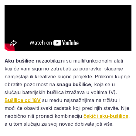
Aku-bušilice
nezaobilazni su multifunkcionalni alati
koji će vam sigurno zatrebati za popravke, slaganje
namještaja ili kreativne kućne projekte. Prilikom kupnje
obratite pozornost na
snagu bušilice
, koja se u
slučaju baterijskih bušilica izražava u voltima (V).
Bušilice od
18V
su među najsnažnijima na tržištu i
moći će obaviti svaki zadatak koji pred njih stavite. Nije
neobično niti pronaći kombinaciju
čekić i aku-bušilice
,
a u tom slučaju za svoj novac dobivate još više.