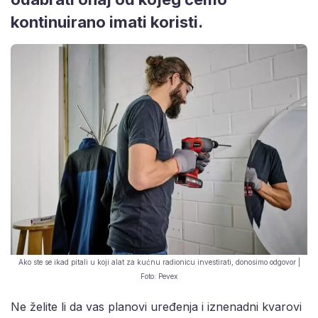
kontinuirano imati koristi.
Ako ste se ikad pitali u koji alat za kućnu radionicu investirati, donosimo odgovor |
Foto: Pevex
Ne želite li da vas planovi uređenja i iznenadni kvarovi