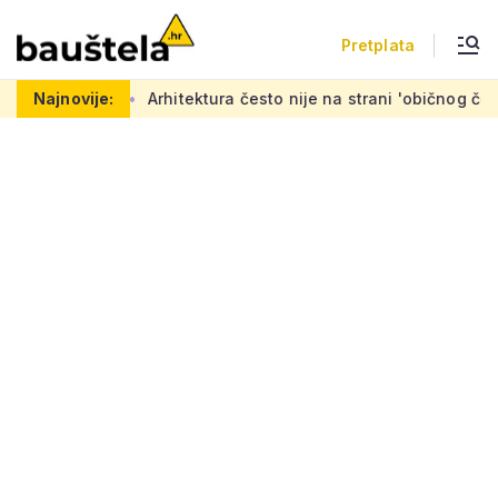
Pretplata
no čekaju
Najnovije:
Arhitektura često nije na strani 'običnog čovjeka':