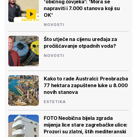
'običnog čovjeka': 'Mora se
napraviti i 7.000 stanova koji su
OK'
NOVOSTI
Što utječe na cijenu uređaja za
pročišćavanje otpadnih voda?
NOVOSTI
Kako to rade Australci: Preobrazba
77 hektara zapuštene luke u 8.000
novih stanova
ESTETIKA
FOTO Neobična bijela zgrada
mijenja lice stare zagrebačke ulice:
Prozori su zlatni, štih mediteranski