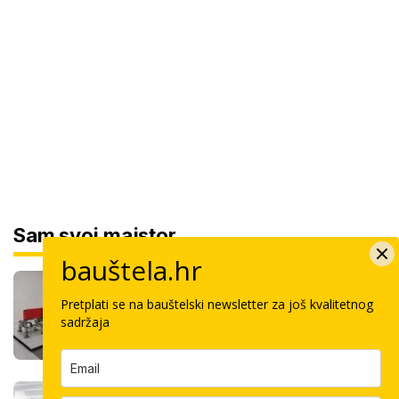
Sam svoj majstor
bauštela.hr
Robot keramičar ne traži pauzu: Sam
polaže velike ploče, a u smjeni odradi
Pretplati se na bauštelski newsletter za još kvalitetnog
100 kvadrata
sadržaja
Ovo je cijena kvadrata krečenja,