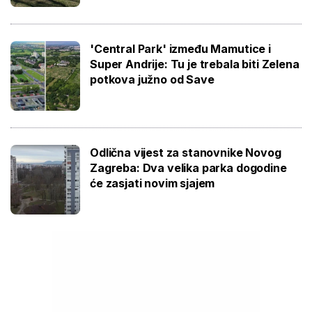
'Central Park' između Mamutice i
Super Andrije: Tu je trebala biti Zelena
potkova južno od Save
Odlična vijest za stanovnike Novog
Zagreba: Dva velika parka dogodine
će zasjati novim sjajem