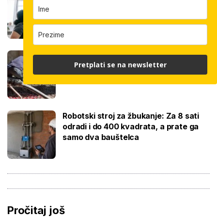
znamo i jeste li napravili dobro ako ste
čekali ljeto za ovaj posao
Koliko košta kvadrat estriha? Tri su
Pretplati se na newsletter
opcije, razlika je velika, evo koja je
najisplativija
Robotski stroj za žbukanje: Za 8 sati
odradi i do 400 kvadrata, a prate ga
samo dva bauštelca
Pročitaj još